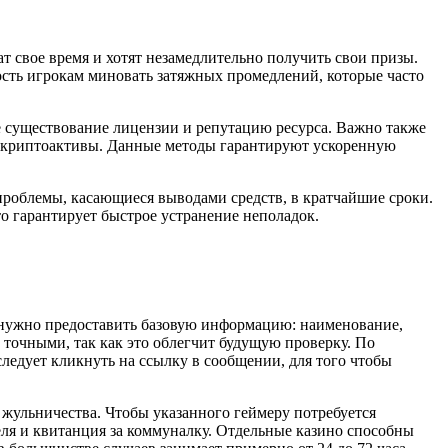
 свое время и хотят незамедлительно получить свои призы.
сть игрокам миновать затяжных промедлений, которые часто
 существование лицензии и репутацию ресурса. Важно также
и криптоактивы. Данные методы гарантируют ускоренную
проблемы, касающиеся выводами средств, в кратчайшие сроки.
то гарантирует быстрое устранение неполадок.
у нужно предоставить базовую информацию: наименование,
точными, так как это облегчит будущую проверку. По
едует кликнуть на ссылку в сообщении, для того чтобы
жульничества. Чтобы указанного геймеру потребуется
ля и квитанция за коммуналку. Отдельные казино способны