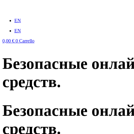
Vai
al
win
mostbet casino
1vin
pinup casino
4rabit
мостбет казино играть
contenuto
EN
EN
0,00
€
0
Carrello
Безопасные онла
средств.
Безопасные онла
средств.