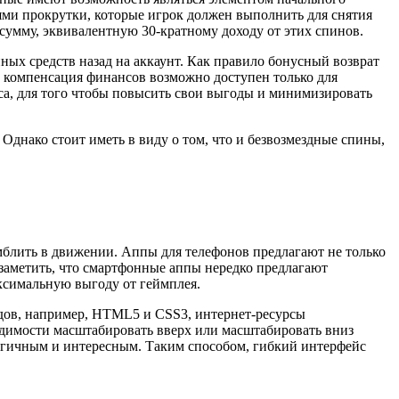
иями прокрутки, которые игрок должен выполнить для снятия
сумму, эквивалентную 30-кратному доходу от этих спинов.
ных средств назад на аккаунт. Как правило бонусный возврат
то компенсация финансов возможно доступен только для
са, для того чтобы повысить свои выгоды и минимизировать
днако стоит иметь в виду о том, что и безвозмездные спины,
мблить в движении. Аппы для телефонов предлагают не только
заметить, что смартфонные аппы нередко предлагают
ксимальную выгоду от геймплея.
дов, например, HTML5 и CSS3, интернет-ресурсы
одимости масштабировать вверх или масштабировать вниз
логичным и интересным. Таким способом, гибкий интерфейс