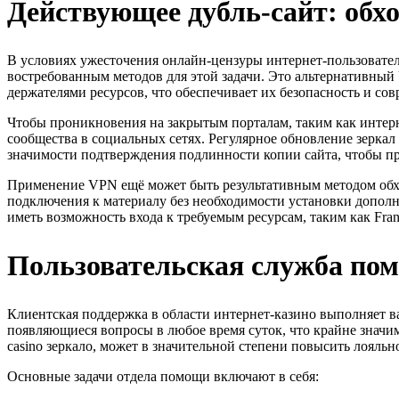
Действующее дубль-сайт: обх
В условиях ужесточения онлайн-цензуры интернет-пользовател
востребованным методов для этой задачи. Это альтернативный
держателями ресурсов, что обеспечивает их безопасность и сов
Чтобы проникновения на закрытым порталам, таким как интер
сообщества в социальных сетях. Регулярное обновление зерк
значимости подтверждения подлинности копии сайта, чтобы п
Применение VPN ещё может быть результативным методом обхо
подключения к материалу без необходимости установки дополн
иметь возможность входа к требуемым ресурсам, таким как Frank
Пользовательская служба пом
Клиентская поддержка в области интернет-казино выполняет в
появляющиеся вопросы в любое время суток, что крайне значим
casino зеркало, может в значительной степени повысить лоял
Основные задачи отдела помощи включают в себя: