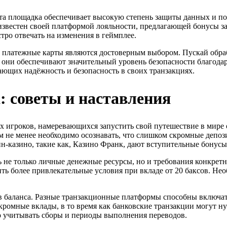
та площадка обеспечивает высокую степень защиты данных и под
 известен своей платформой лояльности, предлагающей бонусы з
тро отвечать на изменения в геймплее.
ы, платежные карты являются достоверным выбором. Пускай обра
 они обеспечивают значительный уровень безопасности благодар
ющих надёжность и безопасность в своих транзакциях.
 советы и наставления
х игроков, намеревающихся запустить свой путешествие в мире
Тем не менее необходимо осознавать, что слишком скромные деп
-казино, такие как, Казино Франк, дают вступительные бонусы
ь не только личные денежные ресурсы, но и требования конкре
жить более привлекательные условия при вкладе от 20 баксов. Н
а в баланса. Разные транзакционные платформы способны включ
ромные вклады, в то время как банковские транзакции могут н
о учитывать сборы и периоды выполнения переводов.