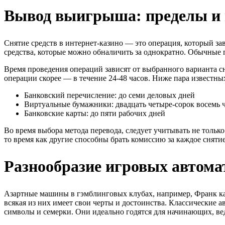
Вывод выигрыша: пределы и в
Снятие средств в интернет-казино — это операция, который за
средства, которые можно обналичить за однократно. Обычные п
Время проведения операций зависят от выбранного варианта сн
операции скорее — в течение 24-48 часов. Ниже пара известны
Банковский перечисление: до семи деловых дней
Виртуальные бумажники: двадцать четыре-сорок восемь 
Банковские карты: до пяти рабочих дней
Во время выбора метода перевода, следует учитывать не тольк
то время как другие способны брать комиссию за каждое сняти
Разнообразие игровых автома
Азартные машины в гэмблинговых клубах, например, Франк ка
всякая из них имеет свои черты и достоинства. Классические
символы и семерки. Они идеально годятся для начинающих, ве