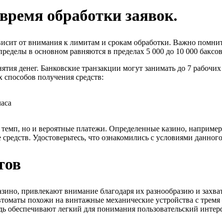
ремя обработки заявок.
висит от внимания к лимитам и срокам обработки. Важно помнит
ределы в основном равняются в пределах 5 000 до 10 000 баксов 
ятия денег. Банковские транзакции могут занимать до 7 рабочих
х способов получения средств:
часа
о темп, но и вероятные платежи. Определенные казино, например
е средств. Удостоверьтесь, что ознакомились с условиями данно
тов
зино, привлекают внимание благодаря их разнообразию и захва
 автоматы похожи на винтажные механические устройства с тремя
дь обеспечивают легкий для понимания пользовательский интерф