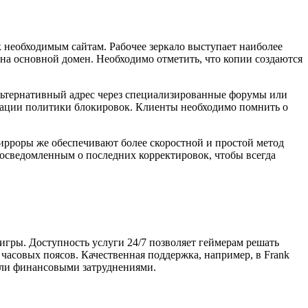
к необходимым сайтам. Рабочее зеркало выступает наиболее
на основной домен. Необходимо отметить, что копии создаются
льтернативный адрес через специализированные форумы или
кации политики блокировок. Клиенты необходимо помнить о
ирроры же обеспечивают более скоростной и простой метод
 осведомленным о последних корректировок, чтобы всегда
игры. Доступность услуги 24/7 позволяет геймерам решать
часовых поясов. Качественная поддержка, например, в Frank
 или финансовыми затруднениями.