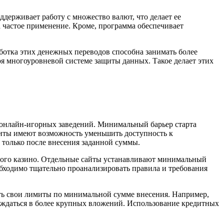
держивает работу с множество валют, что делает ее
а частое применение. Кроме, программа обеспечивает
ботка этих денежных переводов способна занимать более
я многоуровневой системе защиты данных. Такое делает этих
 онлайн-игорных заведений. Минимальный барьер старта
озиты имеют возможность уменьшить доступность к
 только после внесения заданной суммы.
тного казино. Отдельные сайты устанавливают минимальный
еобходимо тщательно проанализировать правила и требования
ать свои лимиты по минимальной сумме внесения. Например,
уждаться в более крупных вложений. Использование кредитных