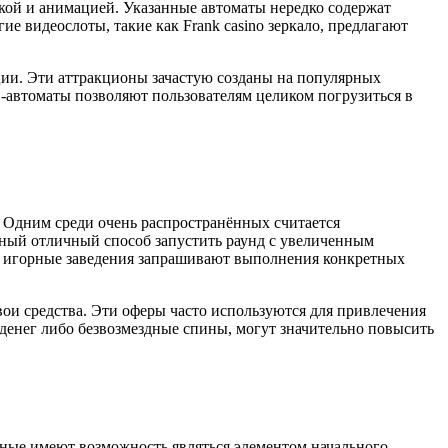
кой и анимацией. Указанные автоматы нередко содержат
е видеослоты, такие как Frank casino зеркало, предлагают
ии. Эти аттракционы зачастую созданы на популярных
-автоматы позволяют пользователям целиком погрузиться в
 Одним среди очень распространённых считается
нный отличный способ запустить раунд с увеличенным
е игорные заведения запрашивают выполнения конкретных
вои средства. Эти оферы часто используются для привлечения
 денег либо безвозмездные спины, могут значительно повысить
ные имеют возможность являться элементом начального