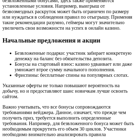
безвложенными бонусами, здесь также применяются
установленные условия. Например, выигрыш от
безвозмездных раскруток может быть ограничен по размеру
или нуждаться в соблюдения правил по отыгрышу. Применяя
такие рекомендации разумно, геймеры могут значительно
увеличить свои возможности на успех в онлайн казино.
Начальные предложения и акции
Безвложенные подарки: участник забирает конкретную
денежку на баланс без обязательства депозита.
Бонусы на стартовый взнос: казино удваивает или даже
умножает втрое сумму начального пополнения.
Фриспины: бесплатные спины на популярных слотах.
Указанные оферты не только повышают вероятность на
добычу, но и предоставляют шанс новичкам лучше освоить
сайтом.
Важно учитывать, что все бонусы сопровождаются
требованиями вейджера. Данное, означает, что прежде чем
получить приз, требуется выполнить определенные
требования. Например, для безвложенного бонуса может быть
необходимым прокрутить его объем 30 циклов. Участники
необходимо внимательно анализировать правила