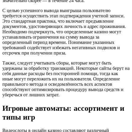
значительно скорее — в течение 24 часа.
С целью успешного вывода выигрыша пользователю
требуется осуществить этап подтверждения учетной записи.
Это стандартная практика, что включает предъявление
документов, удостоверяющих личность и адрес проживания.
Необходимо подчеркнуть, что определенные казино могут
устанавливать ограничения на сумму вывода за
определенный период времени. Понимание указанных
требований содействует избежать негативных подвохов и
отсрочек при получении приза.
Также, следует учитывать сборы, которые могут быть
удержаны за обработку транзакций. Некоторые сайты берут на
себя данные расходы без посторонней помощи, тогда как
иные могут переложить их на пользователя. Определение
правильного метода и осведомлённость всех аспектов
способствуют оптимизировать процедуру вывода средств и
уберечься от лишних затрат.
Игровые автоматы: ассортимент и
типы игр
Видеослоты в онлайн казино составляют различный