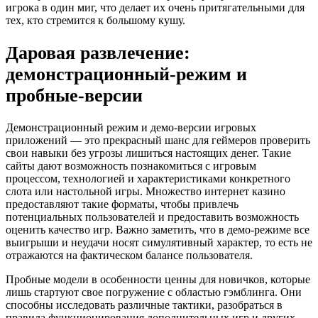
игрока в один миг, что делает их очень притягательными для
тех, кто стремится к большому кушу.
Даровая развлечение:
демонстрационный-режим и
пробные-версии
Демонстрационный режим и демо-версии игровых
приложений — это прекрасный шанс для геймеров проверить
свои навыки без угрозы лишиться настоящих денег. Такие
сайты дают возможность познакомиться с игровым
процессом, технологией и характеристиками конкретного
слота или настольной игры. Множество интернет казино
предоставляют такие форматы, чтобы привлечь
потенциальных пользователей и предоставить возможность
оценить качество игр. Важно заметить, что в демо-режиме все
выигрыши и неудачи носят симулятивный характер, то есть не
отражаются на фактическом балансе пользователя.
Пробные модели в особенности ценны для новичков, которые
лишь стартуют свое погружение с областью гэмблинга. Они
способны исследовать различные тактики, разобраться в
правила функционирования дополнительных игр и других