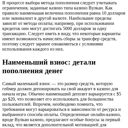
В процессе выбора метода пополнения следует учитывать
ограничения, заданные казино типа казино Вулкан. Как
правило наименьшая величина пополнения равна 10 долларов
или эквивалент в другой валюте. Наибольшие пределы
зависят от метода оплаты; например, при использовании
кредиток они могут достигать 5000 долларов за одну
транзакцию. Следует иметь в виду, что некоторые варианты
имеют возможность начислять сборы за трансфер средств,
поэтому следует заранее ознакомиться с условиями
использования каждого из них.
Наименьший взнос: детали
пополнения денег
Самый маленький взнос — это размер средств, которую
геймер должен депонировать на свой аккаунт в казино для
начала игры. Обычно наименьший депозит варьируется с $5
до $20, что позволяет его использовать для большинства
пользователей. Впрочем, необходимо помнить, что
требования могут варьироваться в зависимости от ресурса и
выбранного способа оплаты. Определенные онлайн-казино,
вроде Вулкан казино, предлагают особые бонусы за первый
вклад, что является дополнительной мотивацией для