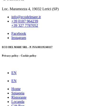
Loc. Maramozza 4, 19032 Lerici (SP)
info@ecodelmare.it
+39 0187 964239
+39 327 7787052
Facebook
Instagram
ECO DEL MARE SRL - P. IVA 00119240117
Privacy policy - Cookie policy
EN
EN
Home
Spiaggia
Ristorante
Locanda
Gift Box