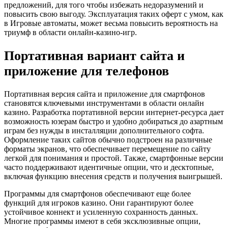
предложений, для того чтобы избежать недоразумений и
повысить свою выгоду. Эксплуатация таких оферт с умом, как
в Игровые автоматы, может весьма повысить вероятность на
триумф в области онлайн-казино-игр.
Портативная вариант сайта и
приложение для телефонов
Портативная версия сайта и приложение для смартфонов
становятся ключевыми инструментами в области онлайн
казино. Разработка портативной версии интернет-ресурса дает
возможность юзерам быстро и удобно добираться до азартным
играм без нужды в инсталляции дополнительного софта.
Оформление таких сайтов обычно подстроен на различные
форматы экранов, что обеспечивает перемещение по сайту
легкой для понимания и простой. Также, смартфонные версии
часто поддерживают идентичные опции, что и десктопные,
включая функцию внесения средств и получения выигрышей.
Программы для смартфонов обеспечивают еще более
функций для игроков казино. Они гарантируют более
устойчивое коннект и усиленную сохранность данных.
Многие программы имеют в себя эксклюзивные опции,