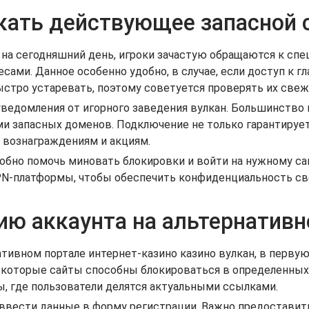
ать действующее запасной с
 на сегодняшний день, игроки зачастую обращаются к спе
ми. Данное особенно удобно, в случае, если доступ к гл
ыстро устаревать, поэтому советуется проверять их свеж
 уведомления от игорного заведения вулкан. Большинств
и запасных доменов. Подключение не только гарантирует
вознаграждениям и акциям.
бно помочь миновать блокировки и войти на нужному сай
N-платформы, чтобы обеспечить конфиденциальность сво
ию аккаунта на альтернативн
ативном портале интернет-казино казино вулкан, в перву
некоторые сайты способны блокироваться в определенных
 где пользователи делятся актуальными ссылками.
 ввести данные в форму регистрации. Важно предостави