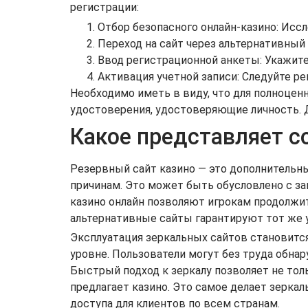
регистрации:
Отбор безопасного онлайн-казино: Иссл
Переход на сайт через альтернативный
Ввод регистрационной анкеты: Укажит
Активация учетной записи: Следуйте р
Необходимо иметь в виду, что для полноцен
удостоверения, удостоверяющие личность. 
Какое представляет со
Резервный сайт казино — это дополнительны
причинам. Это может быть обусловлено с за
казино онлайн позволяют игрокам продолжи
альтернативные сайты гарантируют тот же 
Эксплуатация зеркальных сайтов становится
уровне. Пользователи могут без труда обн
Быстрый подход к зеркалу позволяет не тол
предлагает казино. Это самое делает зерк
доступа для клиентов по всем странам.