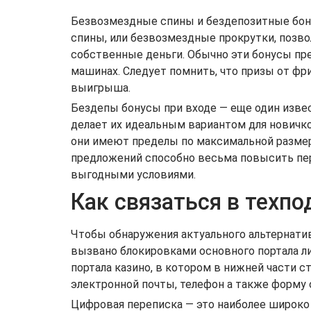
Безвозмездные спины и бездепозитные бону
спины, или безвозмездные прокрутки, позво
собственные деньги. Обычно эти бонусы пр
машинах. Следует помнить, что призы от ф
выигрыша.
Бездепы бонусы при входе — еще один извес
делает их идеальным вариантом для новичко
они имеют пределы по максимальной размер
предложений способно весьма повысить пе
выгодными условиями.
Как связаться в техп
Чтобы обнаружения актуального альтернатив
вызвано блокировками основного портала л
портала казино, в котором в нижней части
электронной почты, телефон а также форму 
Цифровая переписка — это наиболее широко 