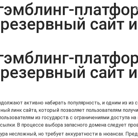
гэмблинг-платфор
win
1vin
4rabit
mostbet casino
pinup casino
мостбет казино играть
E
резервный сайт 
гэмблинг-платфор
резервный сайт 
родолжают активно набирать популярность, и одним из из
вный линк сайта, который позволяет пользователям получ
пользователям из государств с ограничениями доступа на
ылки. В процессе выбора запасного домена следует прове
дура несложный, но требует аккуратности в нюансах. Пре