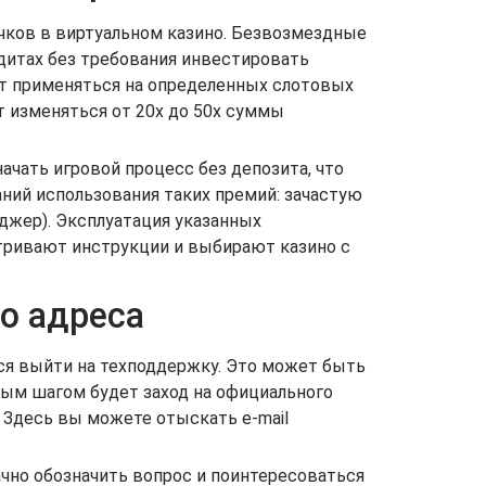
чков в виртуальном казино. Безвозмездные
дитах без требования инвестировать
ут применяться на определенных слотовых
 изменяться от 20x до 50x суммы
чать игровой процесс без депозита, что
ний использования таких премий: зачастую
джер). Эксплуатация указанных
тривают инструкции и выбирают казино с
го адреса
тся выйти на техподдержку. Это может быть
ым шагом будет заход на официального
 Здесь вы можете отыскать e-mail
чно обозначить вопрос и поинтересоваться