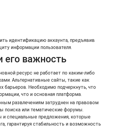
вить идентификацию аккаунта, предъявив
щиту информации пользователя.
и его важность
новной ресурс не работает по каким-либо
ками. Альтернативные сайты, такие как
х барьеров. Необходимо подчеркнуть, что
рмации, что и основная платформа.
орным развлечениям затруднен на правовом
мы поиска или тематические форумы.
сы и специальные предложения, которые
га, гарантируя стабильность и возможность