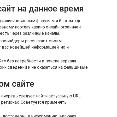
айт на данное время
циализированным форумам и блогам, где
авному порталу казино онлайн ограничен.
есть через различные каналы.
о провайдеры рассылают своим
 вас новейшей информацией, но и
ту без потребности в поиске зеркала.
их сведений и не оказаться на фальшивые
ом сайте
ю очередь следует найти актуальную URL-
 регионах. Советуется применять
ть достоверные информацию, включая