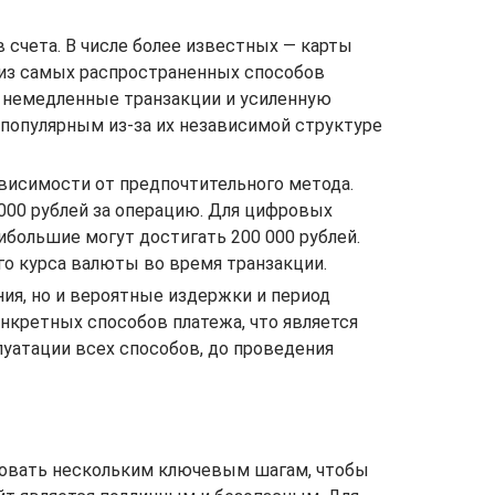
 счета. В числе более известных — карты
м из самых распространенных способов
ют немедленные транзакции и усиленную
е популярным из-за их независимой структуре
ависимости от предпочтительного метода.
 000 рублей за операцию. Для цифровых
ибольшие могут достигать 200 000 рублей.
го курса валюты во время транзакции.
ия, но и вероятные издержки и период
нкретных способов платежа, что является
уатации всех способов, до проведения
едовать нескольким ключевым шагам, чтобы