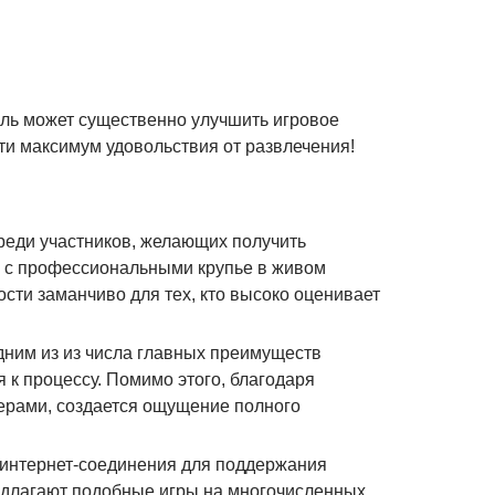
иль может существенно улучшить игровое
сти максимум удовольствия от развлечения!
реди участников, желающих получить
е с профессиональными крупье в живом
сти заманчиво для тех, кто высоко оценивает
Одним из из числа главных преимуществ
 к процессу. Помимо этого, благодаря
мерами, создается ощущение полного
 интернет-соединения для поддержания
едлагают подобные игры на многочисленных