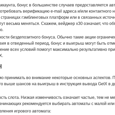
ккаунта, бонус в большинстве случаев предоставляется ав
требовать верификацию e-mail адреса и/или контактного 
страницах гэмблинговых платформ или в связанных источн
ут весьма меняться. Скажем, вейджер x30 означает, что об
ю.
вности бездепозитного бонуса. Обычно такие акции огранич
овия в отведенный период, бонус и выигрыш могут быть от
ение всех условий помогут максимально результативно пр
Х.
н
о принимать во внимание некоторые основных аспектов. П
, то выше шансов на выигрыш в инструкция вывода GetX в 
ь слота. Низкая изменчивость означает частые, тем не м
начинающих рекомендуется выбирать автоматы с малой или
еления игрового автомата: