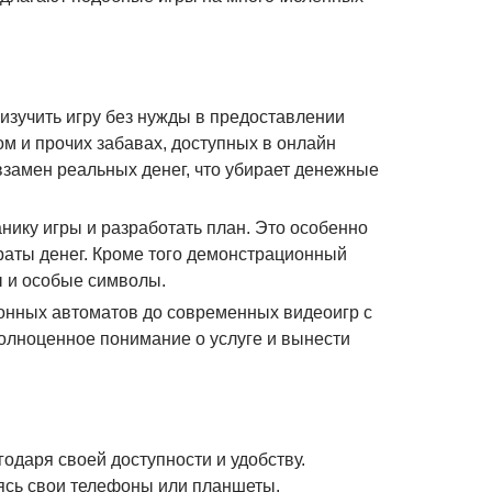
изучить игру без нужды в предоставлении
ом и прочих забавах, доступных в онлайн
взамен реальных денег, что убирает денежные
ику игры и разработать план. Это особенно
траты денег. Кроме того демонстрационный
ы и особые символы.
онных автоматов до современных видеоигр с
олноценное понимание о услуге и вынести
одаря своей доступности и удобству.
уясь свои телефоны или планшеты.