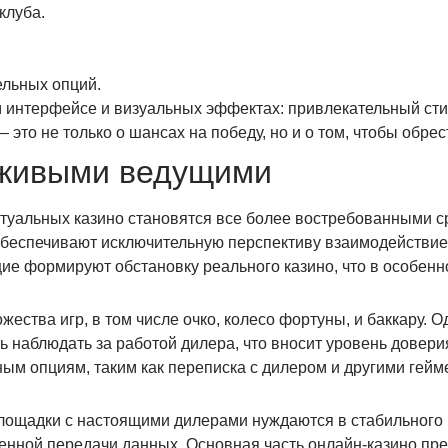
клуба.
ельных опций.
м интерфейсе и визуальных эффектах: привлекательный ст
то не только о шансах на победу, но и о том, чтобы обре
 живыми ведущими
уальных казино становятся все более востребованными с
обеспечивают исключительную перспективу взаимодействи
е формируют обстановку реального казино, что в особенно
ства игр, в том числе очко, колесо фортуны, и баккару. 
 наблюдать за работой дилера, что вносит уровень доверия
ным опциям, таким как переписка с дилером и другими гей
площадки с настоящими дилерами нуждаются в стабильного
енной передачи данных. Основная часть онлайн-казино пр