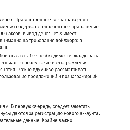
ймеров. Приветственные вознаграждения —
дложения содержат стопроцентное приращение
00 баксов, вывод денег Гет Х имеет
о внимание на требования вейджера: в
рыш.
бовать слоты без необходимости вкладывать
тенциал. Впрочем такие вознаграждения
снятия. Важно вдумчиво рассматривать
использование предложений и вознаграждений
иям. В первую очередь, следует заметить
нусы даются за регистрацию нового аккаунта.
язательные данные. Крайне важно: