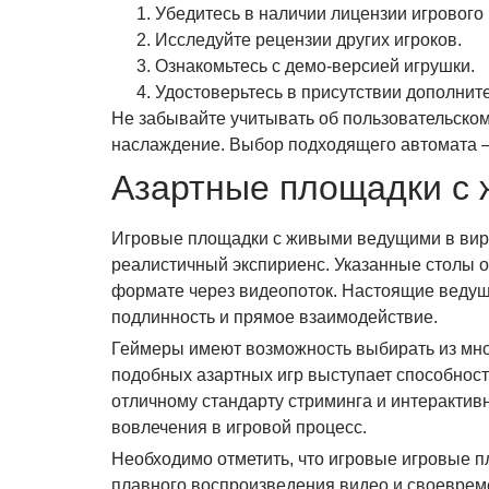
Убедитесь в наличии лицензии игрового 
Исследуйте рецензии других игроков.
Ознакомьтесь с демо-версией игрушки.
Удостоверьтесь в присутствии дополнит
Не забывайте учитывать об пользовательско
наслаждение. Выбор подходящего автомата — э
Азартные площадки с
Игровые площадки с живыми ведущими в вирт
реалистичный экспириенс. Указанные столы 
формате через видеопоток. Настоящие ведущи
подлинность и прямое взаимодействие.
Геймеры имеют возможность выбирать из множе
подобных азартных игр выступает способность
отличному стандарту стриминга и интерактив
вовлечения в игровой процесс.
Необходимо отметить, что игровые игровые 
плавного воспроизведения видео и своеврем