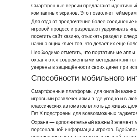
Смартфонные версии предлагают идентичный 
компактных экранов. Это позволяет геймерам
Для отдают предпочтение более соединение 
игровой процесс и разрешают удерживать инд
посетить сайт казино, отыскать раздел и сл
начинающих клиентов, что делает их еще бол
Необходимо отметить, что портативные аппы 
охраняются современными методами криптогр
уверены в защищённости своих денег при ис
Способности мобильного и
Смартфонные платформы для онлайн казино 
игровыми развлечениями в где угодно и в л
классических автоматов вплоть до живых дил
Гет Х подстроены для всевозможных гаджетов
Охрана — дополнительный важный элемент м
персональной информации игроков. Вдобавок,
пополнения счета и снятия выигрышей, такие