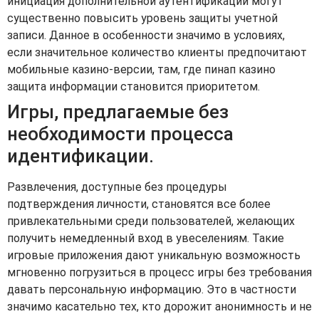
инициация дополнительной аутентификации могут
существенно повысить уровень защиты учетной
записи. Данное в особенности значимо в условиях,
если значительное количество клиенты предпочитают
мобильные казино-версии, там, где пинап казино
защита информации становится приоритетом.
Игры, предлагаемые без
необходимости процесса
идентификации.
Развлечения, доступные без процедуры
подтверждения личности, становятся все более
привлекательными среди пользователей, желающих
получить немедленный вход в увеселениям. Такие
игровые приложения дают уникальную возможность
мгновенно погрузиться в процесс игры без требования
давать персональную информацию. Это в частности
значимо касательно тех, кто дорожит анонимность и не