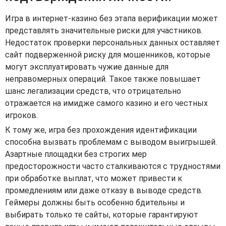
Игра в интернет-казино без этапа верификации может
представлять значительные риски для участников.
Недостаток проверки персональных данных оставляет
сайт подверженной риску для мошенников, которые
могут эксплуатировать чужие данные для
неправомерных операций. Такое также повышает
шанс легализации средств, что отрицательно
отражается на имидже самого казино и его честных
игроков.
К тому же, игра без прохождения идентификации
способна вызвать проблемам с выводом выигрышей.
Азартные площадки без строгих мер
предосторожности часто сталкиваются с трудностями
при обработке выплат, что может привести к
промедлениям или даже отказу в выводе средств.
Геймеры должны быть особенно бдительны и
выбирать только те сайты, которые гарантируют