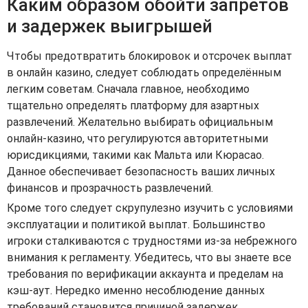
Каким образом обойти запретов
и задержек выигрышей
Чтобы предотвратить блокировок и отсрочек выплат
в онлайн казино, следует соблюдать определённым
легким советам. Сначала главное, необходимо
тщательно определять платформу для азартных
развлечений. Желательно выбирать официальным
онлайн-казино, что регулируются авторитетными
юрисдикциями, такими как Мальта или Кюрасао.
Данное обеспечивает безопасность ваших личных
финансов и прозрачность развлечений.
Кроме того следует скрупулезно изучить с условиями
эксплуатации и политикой выплат. Большинство
игроки сталкиваются с трудностями из-за небрежного
внимания к регламенту. Убедитесь, что вы знаете все
требования по верификации аккаунта и пределам на
кэш-аут. Нередко именно несоблюдение данных
требований становится причиной задержек.