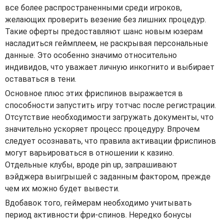
все более распространенными среди игроков,
желающих проверить везение без лишних процедур.
Такие оферты предоставляют шанс новым юзерам
насладиться геймплеем, не раскрывая персональные
данные. Это особенно значимо относительно
индивидов, что уважает личную инкогнито и выбирает
оставаться в тени.
Основное плюс этих фриспинов выражается в
способности запустить игру тотчас после регистрации.
Отсутствие необходимости загружать документы, что
значительно ускоряет процесс процедуру. Впрочем
следует осознавать, что правила активации фриспинов
могут варьироваться в отношении к казино.
Отдельные клубы, вроде pin up, запрашивают
вэйджера выигрышей с заданным фактором, прежде
чем их можно будет вывести.
Вдобавок того, геймерам необходимо учитывать
период активности фри-спинов. Нередко бонусы