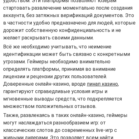
удобством. Эти платформы позволяют юзерам
стартовать развлечение моментально после создания
аккаунта, без затяжных верификаций документов. Это
в частности удобно предназначено для людей, которые
дорожит собственную конфиденциальность и не
желает раскрывать своими данными.
Всё же необходимо учитывать, что неимение
идентификации может быть связано с конкретными
угрозами. Геймеры необходимо внимательно
определять платформы, принимая во внимание
лицензии и рецензии других пользователей.
Доверенные онлайн-казино, вроде
пинап казино
,
гарантируют справедливые условия игры и
мгновенные выводы средств, что подкрепляется
множеством положительных отзывов.
Также, развлекаясь в таких онлайн-казино, геймеры
могут наслаждаться разнообразием игр: от
классических слотов до современных live-игр с
живыми дилерами. Это позволяет всем найти