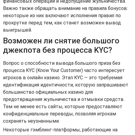
финансовых операций и недопущение жульничества.
Важно также обращать внимание на правила бонусов:
некоторые из них включают исполнения правил по
прокрутке перед тем, как станет возможен вывод
выигрышей.
Возможен ли снятие большого
джекпота без процесса KYC?
Вопрос о способности вывода большого приза без
процесса KYC (Know Your Customer) часто интересует
игроков в онлайн казино. Этап KYC — это требуемая
идентификация идентичности, которую запрашивают
большинство официальных казино для
предотвращения жульничества и отмывки средств.
Тем не менее есть сайты, которые предоставляют
конфиденциальные переводы, позволяя игрокам
сохранять неузнанными.
Некоторые гэмблинг-платформы, работающие на