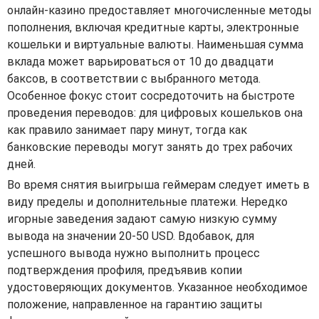
онлайн-казино предоставляет многочисленные методы
пополнения, включая кредитные карты, электронные
кошельки и виртуальные валюты. Наименьшая сумма
вклада может варьироваться от 10 до двадцати
баксов, в соответствии с выбранного метода.
Особенное фокус стоит сосредоточить на быстроте
проведения переводов: для цифровых кошельков она
как правило занимает пару минут, тогда как
банковские переводы могут занять до трех рабочих
дней.
Во время снятия выигрыша геймерам следует иметь в
виду пределы и дополнительные платежи. Нередко
игорные заведения задают самую низкую сумму
вывода на значении 20-50 USD. Вдобавок, для
успешного вывода нужно выполнить процесс
подтверждения профиля, предъявив копии
удостоверяющих документов. Указанное необходимое
положение, направленное на гарантию защиты