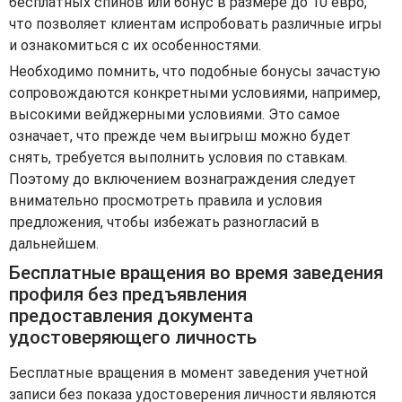
бесплатных спинов или бонус в размере до 10 евро,
что позволяет клиентам испробовать различные игры
и ознакомиться с их особенностями.
Необходимо помнить, что подобные бонусы зачастую
сопровождаются конкретными условиями, например,
высокими вейджерными условиями. Это самое
означает, что прежде чем выигрыш можно будет
снять, требуется выполнить условия по ставкам.
Поэтому до включением вознаграждения следует
внимательно просмотреть правила и условия
предложения, чтобы избежать разногласий в
дальнейшем.
Бесплатные вращения во время заведения
профиля без предъявления
предоставления документа
удостоверяющего личность
Бесплатные вращения в момент заведения учетной
записи без показа удостоверения личности являются