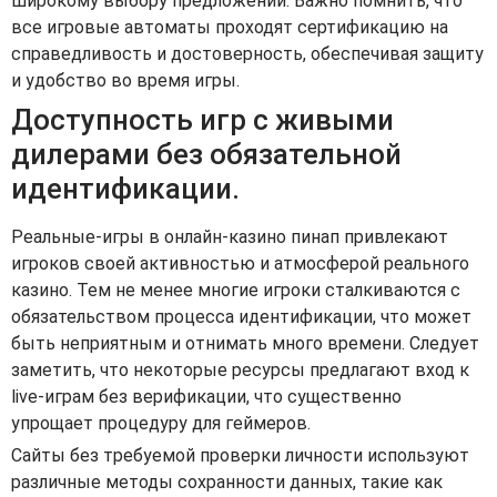
широкому выбору предложений. Важно помнить, что
все игровые автоматы проходят сертификацию на
справедливость и достоверность, обеспечивая защиту
и удобство во время игры.
Доступность игр с живыми
дилерами без обязательной
идентификации.
Реальные-игры в онлайн-казино пинап привлекают
игроков своей активностью и атмосферой реального
казино. Тем не менее многие игроки сталкиваются с
обязательством процесса идентификации, что может
быть неприятным и отнимать много времени. Следует
заметить, что некоторые ресурсы предлагают вход к
live-играм без верификации, что существенно
упрощает процедуру для геймеров.
Сайты без требуемой проверки личности используют
различные методы сохранности данных, такие как