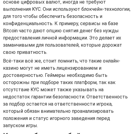
основе цифровых валют, иногда не требуют
выполнения KYC. Они используют блокчейн-технологии,
для того чтобы обеспечить безопасность и
конфиденциальность. К примеру, сервисы на базе
Bitcoin часто дают опцию снятия денег без нужды
предоставления личной информации. Это делает их
заманчивыми для пользователей, которые дорожат
свою приватность.
Всё-таки всё же, стоит помнить, что такие онлайн-
казино могут не иметь лицензированием и
достоверностью. Геймеры необходимо быть
осторожны при подборе таких платформ, так как
отсутствие KYC может также указывать на
недостаток гарантии безопасности. Ответственность
за подбор остается на ответственности игрока,
который обязан внимательно проанализировать
положения и статус игорного заведения перед
запуском игры.