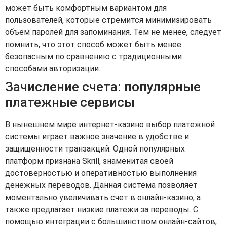
может быть комфортным вариантом для
пользователей, которые стремится минимизировать
объем паролей для запоминания. Тем не менее, следует
помнить, что этот способ может быть менее
безопасным по сравнению с традиционными
способами авторизации.
Зачисление счета: популярные
платежные сервисы
В нынешнем мире интернет-казино выбор платежной
системы играет важное значение в удобстве и
защищенности транзакций. Одной популярных
платформ признана Skrill, знаменитая своей
достоверностью и оперативностью выполнения
денежных переводов. Данная система позволяет
моментально увеличивать счет в онлайн-казино, а
также предлагает низкие платежи за переводы. С
помощью интеграции с большинством онлайн-сайтов,