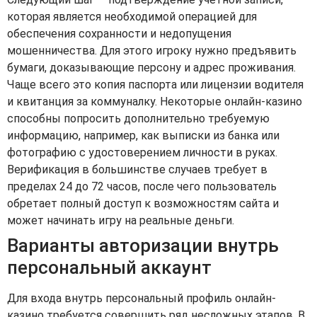
которая является необходимой операцией для
обеспечения сохранности и недопущения
мошенничества. Для этого игроку нужно предъявить
бумаги, доказывающие персону и адрес проживания.
Чаще всего это копия паспорта или лицензии водителя
и квитанция за коммуналку. Некоторые онлайн-казино
способны попросить дополнительно требуемую
информацию, например, как выписки из банка или
фотографию с удостоверением личности в руках.
Верификация в большинстве случаев требует в
пределах 24 до 72 часов, после чего пользователь
обретает полный доступ к возможностям сайта и
может начинать игру на реальные деньги.
Варианты авторизации внутрь
персональный аккаунт
Для входа внутрь персональный профиль онлайн-
казино требуется совершить ряд несложных этапов. В