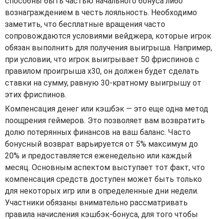
способны быть частью начального бонуса либо
вознаграждением в честь лояльность. Необходимо
заметить, что бесплатные вращения часто
сопровождаются условиями вейджера, которые игрок
обязан выполнить для получения выигрыша. Например,
при условии, что игрок выигрывает 50 фриспинов с
правилом проигрыша x30, он должен будет сделать
ставки на сумму, равную 30-кратному выигрышу от
этих фриспинов.
Компенсация денег или кэшбэк — это еще одна метод
поощрения геймеров. Это позволяет вам возвратить
долю потерянных финансов на ваш баланс. Часто
бонусный возврат варьируется от 5% максимум до
20% и предоставляется еженедельно или каждый
месяц. Основным аспектом выступает тот факт, что
компенсация средств доступен может быть только
для некоторых игр или в определенные дни недели.
Участники обязаны внимательно рассматривать
правила начисления кэшбэк-бонуса, для того чтобы