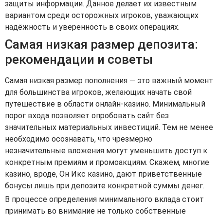
защиты информации. Данное делает их известным
вариантом среди осторожных игроков, уважающих
надёжность и уверенность в своих операциях.
Самая низкая размер депозита:
рекомендации и советы
Самая низкая размер пополнения — это важный момент
для большинства игроков, желающих начать свой
путешествие в области онлайн-казино. Минимальный
порог входа позволяет опробовать сайт без
значительных материальных инвестиций. Тем не менее
необходимо осознавать, что чрезмерно
незначительные вложения могут уменьшить доступ к
конкретным премиям и промоакциям. Скажем, многие
казино, вроде, Он Икс казино, дают приветственные
бонусы лишь при депозите конкретной суммы денег.
В процессе определения минимального вклада стоит
принимать во внимание не только собственные