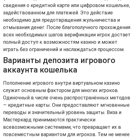
сведения о кредитной карте или цифровом кошельке,
задействованном для платежей. Это действие
необходимо для предотвращения жульничества и
отмывания денег. После благополучного прохождения
всех необходимых шагов верификации игрок достает
полный доступ к возможностям казино и может
играть без ограничений и наслаждаться процессом.
Варианты депозита игрового
аккаунта кошелька
Пополнение игрового внутри виртуальном казино
служит основным фактором для многих игроков.
Одиночный в числе очень распространённых методов
— кредитные карты. Они предоставляют мгновенные
переводы и значительный уровень защиты. Виза и
Мастеркард принимаются практически
всевозможными системами, что превращает их в
повсеместным вариантом для игроков. Тем не менее