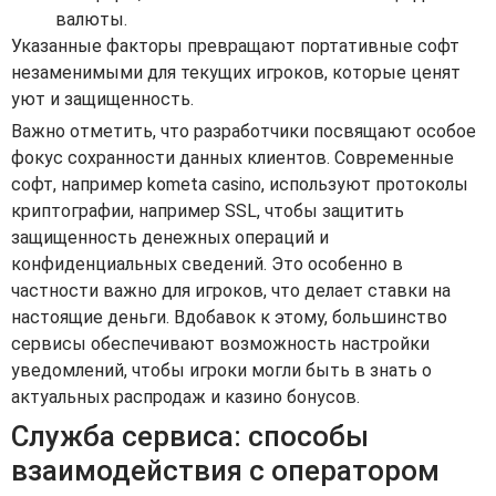
валюты.
Указанные факторы превращают портативные софт
незаменимыми для текущих игроков, которые ценят
уют и защищенность.
Важно отметить, что разработчики посвящают особое
фокус сохранности данных клиентов. Современные
софт, например kometa casino, используют протоколы
криптографии, например SSL, чтобы защитить
защищенность денежных операций и
конфиденциальных сведений. Это особенно в
частности важно для игроков, что делает ставки на
настоящие деньги. Вдобавок к этому, большинство
сервисы обеспечивают возможность настройки
уведомлений, чтобы игроки могли быть в знать о
актуальных распродаж и казино бонусов.
Служба сервиса: способы
взаимодействия с оператором