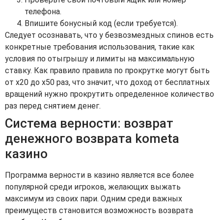
телефона.
Впишите бонусный код (если требуется).
Следует осознавать, что у безвозмездных спинов есть
конкретные требования использования, такие как
условия по отыгрышу и лимиты на максимальную
ставку. Как правило правила по прокрутке могут быть
от x20 до x50 раз, что значит, что доход от бесплатных
вращений нужно прокрутить определенное количество
раз перед снятием денег.
Система верности: возврат
денежного возврата kometa
казино
Программа верности в казино является все более
популярной среди игроков, желающих выжать
максимум из своих пари. Одним среди важных
преимуществ становится возможность возврата