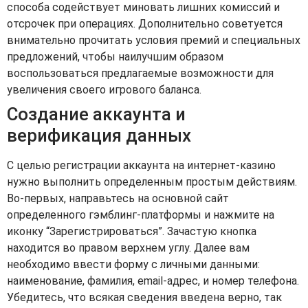
способа содействует миновать лишних комиссий и
отсрочек при операциях. Дополнительно советуется
внимательно прочитать условия премий и специальных
предложений, чтобы наилучшим образом
воспользоваться предлагаемые возможности для
увеличения своего игрового баланса.
Создание аккаунта и
верификация данных
С целью регистрации аккаунта на интернет-казино
нужно выполнить определенным простым действиям.
Во-первых, направьтесь на основной сайт
определенного гэмблинг-платформы и нажмите на
иконку “Зарегистрироваться”. Зачастую кнопка
находится во правом верхнем углу. Далее вам
необходимо ввести форму с личными данными:
наименование, фамилия, email-адрес, и номер телефона.
Убедитесь, что всякая сведения введена верно, так