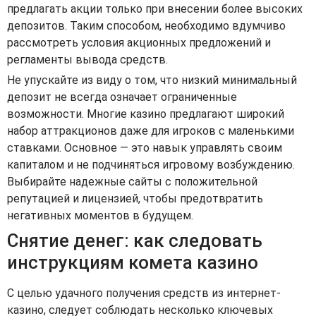
предлагать акции только при внесении более высоких
депозитов. Таким способом, необходимо вдумчиво
рассмотреть условия акционных предложений и
регламенты вывода средств.
Не упускайте из виду о том, что низкий минимальный
депозит не всегда означает ограниченные
возможности. Многие казино предлагают широкий
набор аттракционов даже для игроков с маленькими
ставками. Основное — это навык управлять своим
капиталом и не подчиняться игровому возбуждению.
Выбирайте надежные сайты с положительной
репутацией и лицензией, чтобы предотвратить
негативных моментов в будущем.
Снятие денег: как следовать
инструкциям комета казино
С целью удачного получения средств из интернет-
казино, следует соблюдать несколько ключевых