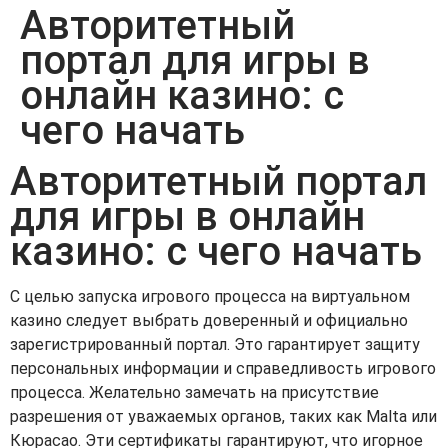
Авторитетный
win
1vin
4rabit
mostbet casino
pinup casino
мостбет казино играть
портал для игры в
онлайн казино: с
чего начать
Авторитетный портал
для игры в онлайн
казино: с чего начать
С целью запуска игрового процесса на виртуальном
казино следует выбрать доверенный и официально
зарегистрированный портал. Это гарантирует защиту
персональных информации и справедливость игрового
процесса. Желательно замечать на присутствие
разрешения от уважаемых органов, таких как Malta или
Кюрасао. Эти сертификаты гарантируют, что игорное