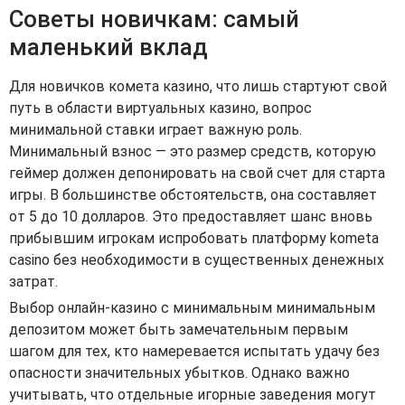
Советы новичкам: самый
маленький вклад
Для новичков комета казино, что лишь стартуют свой
путь в области виртуальных казино, вопрос
минимальной ставки играет важную роль.
Минимальный взнос — это размер средств, которую
геймер должен депонировать на свой счет для старта
игры. В большинстве обстоятельств, она составляет
от 5 до 10 долларов. Это предоставляет шанс вновь
прибывшим игрокам испробовать платформу kometa
casino без необходимости в существенных денежных
затрат.
Выбор онлайн-казино с минимальным минимальным
депозитом может быть замечательным первым
шагом для тех, кто намеревается испытать удачу без
опасности значительных убытков. Однако важно
учитывать, что отдельные игорные заведения могут