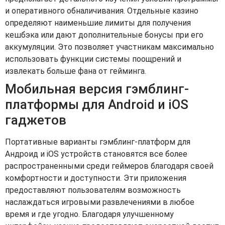
и оперативного обналичивания. Отдельные казино
определяют наименьшие лимиты для получения
кешбэка или дают дополнительные бонусы при его
аккумуляции. Это позволяет участникам максимально
использовать функции системы поощрений и
извлекать больше фана от гейминга.
Мобильная версия гэмблинг-
платформы для Android и iOS
гаджетов
Портативные варианты гэмблинг-платформ для
Андроид и iOS устройств становятся все более
распространенными среди геймеров благодаря своей
комфортности и доступности. Эти приложения
предоставляют пользователям возможность
наслаждаться игровыми развлечениями в любое
время и где угодно. Благодаря улучшенному