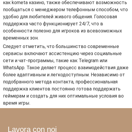
как kometa казино, также обеспечивают возможность
пообщаться с менеджером телефонным способом, что
удобно для любителей живого общения. Голосовая
поддержка часто функционирует 24/7, что в
особенности полезно для игроков из всевозможных
временных зон.
Следует отметить, что большинство современные
сервисы включают ассистенцию через социальные
сети и чат-программы, такие как Telegram или
WhatsApp. Такое делает процесс взаимодействия даже
более адаптивным и легкодоступным. Независимо от
подобранного метода контакта, профессиональная
поддержка клиентов постоянно готова поддержать
геймерам и создать для них оптимальные условия во
время игры.
Lavora con noi