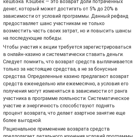
кешбэка. Кэшбек — это возврат доли потраченных
денег, который может достигать от 5% до 20% в
зависимости от условий программы. Данный рефанд
предоставляет шанс участникам не только
возместить часть своих затрат, но и повысить шансы
на последующие победы.
Чтобы участия к акции требуется зарегистрироваться
в онлайн-казино и систематически ставить деньги.
Следует помнить, что возврат средств выплачивается
только за настоящие средства, а не за бонусные
средства. Определенные казино предлагают возврат
средств еженедельно или ежемесячно, а условия его
получения могут изменяться в зависимости от ранга
участника в программе лояльности. Систематическое
участие и энергичность способствуют поднять
процент возврата, что делает азартное занятие еще
более выгодной.
Рациональное применение возврата средств
предполагает детального изучения условий программы