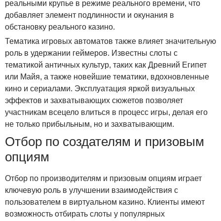
реальными крупье в режиме реального времени, что
добавляет элемент подлинности и окунания в
обстановку реального казино.
Тематика игровых автоматов также влияет значительную
роль в удержании геймеров. Известны слоты с
тематикой античных культур, таких как Древний Египет
или Майя, а также новейшие тематики, вдохновленные
кино и сериалами. Эксплуатация яркой визуальных
эффектов и захватывающих сюжетов позволяет
участникам всецело влиться в процесс игры, делая его
не только прибыльным, но и захватывающим.
Отбор по создателям и призовым
опциям
Отбор по производителям и призовым опциям играет
ключевую роль в улучшении взаимодействия с
пользователем в виртуальном казино. Клиенты имеют
возможность отбирать слоты у популярных