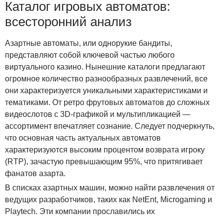
Каталог игровых автоматов:
всесторонний анализ
Азартные автоматы, или однорукие бандиты,
представляют собой ключевой частью любого
виртуального казино. Нынешние каталоги предлагают
огромное количество разнообразных развлечений, все
они характеризуется уникальными характеристиками и
тематиками. От ретро фрутовых автоматов до сложных
видеослотов с 3D-графикой и мультипликацией —
ассортимент впечатляет сознание. Следует подчеркнуть,
что основная часть актуальных автоматов
характеризуются высоким процентом возврата игроку
(RTP), зачастую превышающим 95%, что притягивает
фанатов азарта.
В списках азартных машин, можно найти развлечения от
ведущих разработчиков, таких как NetEnt, Microgaming и
Playtech. Эти компании прославились их