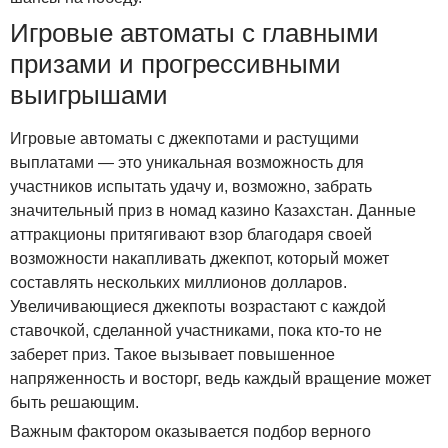
Игровые автоматы с главными
призами и прогрессивными
выигрышами
Игровые автоматы с джекпотами и растущими
выплатами — это уникальная возможность для
участников испытать удачу и, возможно, забрать
значительный приз в номад казино Казахстан. Данные
аттракционы притягивают взор благодаря своей
возможности накапливать джекпот, который может
составлять нескольких миллионов долларов.
Увеличивающиеся джекпоты возрастают с каждой
ставочкой, сделанной участниками, пока кто-то не
заберет приз. Такое вызывает повышенное
напряженность и восторг, ведь каждый вращение может
быть решающим.
Важным фактором оказывается подбор верного