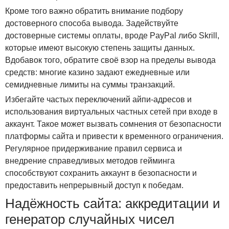
Кроме того важно обратить внимание подбору
достоверного способа вывода. Задействуйте
достоверные системы оплаты, вроде PayPal либо Skrill,
которые имеют высокую степень защиты данных.
Вдобавок того, обратите своё взор на пределы вывода
средств: многие казино задают ежедневные или
семидневные лимиты на суммы транзакций.
Избегайте частых переключений айпи-адресов и
использования виртуальных частных сетей при входе в
аккаунт. Такое может вызвать сомнения от безопасности
платформы сайта и привести к временного ограничения.
Регулярное придерживание правил сервиса и
внедрение справедливых методов гейминга
способствуют сохранить аккаунт в безопасности и
предоставить непрерывный доступ к победам.
Надёжность сайта: аккредитации и
генератор случайных чисел