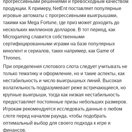
прогрессивными решениями и превосходным качеством
продукции. К примеру, NetEnt поставляет популярные
игровые автоматы с прогрессивными выигрышами,
такими как Mega Fortune, где приз может доходить до
нескольких миллионов долларов. В тот период, как
Microgaming славится собственными
сертифицированными играми на базе популярных
кинолент и сериалов, таких например, как Game of
Thrones.
При определения слотового слота следует учитывать не
только тематику и оформление, но и такие аспекты, как
нестабильность и число выигрышных линий. Высокая
волатильность подразумевает реже встречающиеся, но
крупные выигрыши, тогда как низкая нестабильность
предоставляет постоянные призы небольших размеров.
Игрокам рекомендуется исследовать данные о любом
слоте перед началом раунда, чтобы подобрать
оптимальный выбор для своего подхода к игре и
финансов.