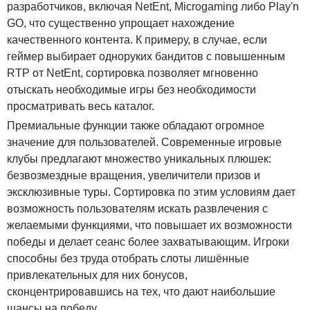
разработчиков, включая NetEnt, Microgaming либо Play'n
GO, что существенно упрощает нахождение
качественного контента. К примеру, в случае, если
геймер выбирает одноруких бандитов с повышенным
RTP от NetEnt, сортировка позволяет мгновенно
отыскать необходимые игры без необходимости
просматривать весь каталог.
Премиальные функции также обладают огромное
значение для пользователей. Современные игровые
клубы предлагают множество уникальных плюшек:
безвозмездные вращения, увеличители призов и
эксклюзивные туры. Сортировка по этим условиям дает
возможность пользователям искать развлечения с
желаемыми функциями, что повышает их возможности
победы и делает сеанс более захватывающим. Игроки
способны без труда отобрать слоты лишённые
привлекательных для них бонусов,
сконцентрировавшись на тех, что дают наибольшие
шансы на победу.