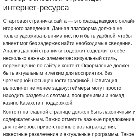
интернет-ресурса
Стартовая страничка сайта — это фасад каждого онлайн
игорного заведения. Данная платформа должна не
только удерживать внимание, но и быть удобной, чтобы
клиент мог без задержек найти необходимые сведения.
Анализ данной странички содержит содержит в себе
несколько важных элементов: визуальный стиль,
перемещение по сайту и контент. Оформление должен
быть актуальным и легким для восприятия, без
чрезмерной насыщенности графикой. Навигация
выполняет не менее задачу: геймеры могут просто
находить разделы с слотами, поощрениями и номад
казино Казахстан поддержкой.
Контент на главной странице должен быть лаконичным и
содержательным. Важно отметить важные предложения
для геймеров: приветственные вознаграждения,
известные развлечения и актуальные программы. Такое