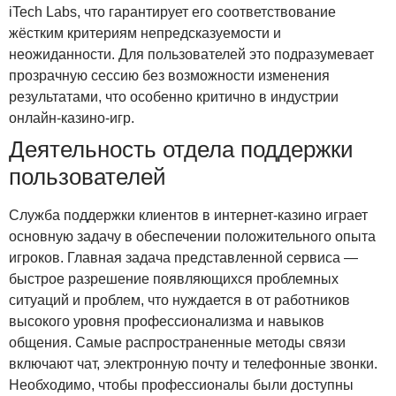
iTech Labs, что гарантирует его соответствование
жёстким критериям непредсказуемости и
неожиданности. Для пользователей это подразумевает
прозрачную сессию без возможности изменения
результатами, что особенно критично в индустрии
онлайн-казино-игр.
Деятельность отдела поддержки
пользователей
Служба поддержки клиентов в интернет-казино играет
основную задачу в обеспечении положительного опыта
игроков. Главная задача представленной сервиса —
быстрое разрешение появляющихся проблемных
ситуаций и проблем, что нуждается в от работников
высокого уровня профессионализма и навыков
общения. Самые распространенные методы связи
включают чат, электронную почту и телефонные звонки.
Необходимо, чтобы профессионалы были доступны