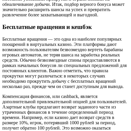
обналичивание добычи. Итак, подбор верного бонуса может
значительно расширить шансы на успех и превратить
развлечение более захватывающей и выгодной.
Бесплатные вращения и кешбэк
Бесплатные вращения — это одна из наиболее популярных
поощрений в виртуальных казино. Эти платформы дают
возможность пользователям безвозмездно вертеть барабаны
игровых автоматов, не теряя шанса на заработка реальных
средств. Обычно безвозмездные спины предоставляются в
рамках начальных бонусов ли специальных предложений для
постоянных клиентов. Важно отметить, что правила
прокрутки могут различаться: в некоторых случаях
необходимо прокрутить добычу с бесплатных вращений
несколько раз, прежде чем он станет доступным для вывода.
Компенсация финансов, или cashback, является
дополнительной привлекательной опцией для пользователей.
Азартные клубы предлагают возврат заданного части из
утраченных финансов в течение определенный период
времени. Например, если казино дает возврат средств в
размере 10%, игрок, потерявший 1000 рублей за период,
получит обратно 100 рублей. Это возможно оказаться