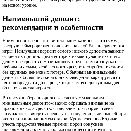
на новом уровне.
Наименьший депозит:
рекомендации и особенности
Наименьший депозит в виртуальном казино — это сумма,
которую геймер должен положить на свой баланс для старта
игры. Наилучший вариант самого низкого депозита зависит
от многих причин, среди которых навыки участника и его
денежные средства. Начинающим предлагается запускать с
небольших сумм, чтобы освоить ресурс и опробовать слоты
без крупных денежных потерь. Обычный минимальный
депозит в большинстве игорных заведений варьируется от
пяти до двадцати долларов, что делает его доступным для
большого числа игроков.
Во время выбора игорного заведения с маленьким
минимальным депозитом важно обращать внимание на
правила вывода средств. Отдельные платформы имеют
возможность вводить пределы на получение выигрышей при
использовании минимум ставок. Кроме того необходимо
учесть предоставляемые премии: порой бонусные
предложения доступны только при внесении крупных