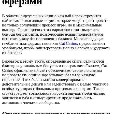
оферами
В области виртуальных казино каждый игрок стремится
найти самые выгодные акции, которые могут гарантировать
не только волнующий процесс игры, но и максимальные
выгоды. Среди прочих этих вариантов стоит выделить
бонусы без депозита, позволяющие новым пользователям
испытать удачу без пополнения баланса. Многие ведущие
гэмблинг-платформы, такие как
Cat Casino
, предоставляют
эти бонусы, чтобы заинтересовать новых игроков и удержать
их интерес.
Вдобавок к этому, этого, определённые сайты отличаются
благодаря уникальным бонусным программам. Скажем, Cat
Casino официальный сайт обеспечивает своим лояльным
пользователям опцию зарабатывать баллы за каждую
ставление. Этих баллы можно конвертировать в
действительные деньги или задействовать с целью участия в
особых турнирах с большими призовыми фондами. Такая
структура дает возможность игрокам ощущать себя частью
элитного клуба и стимулирует их продолжать быть
активными членами сообщества.