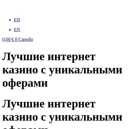
Vai
al
win
mostbet casino
1vin
pinup casino
4rabit
мостбет казино играть
contenuto
EN
EN
0,00
€
0
Carrello
Лучшие интернет
казино с уникальными
оферами
Лучшие интернет
казино с уникальными