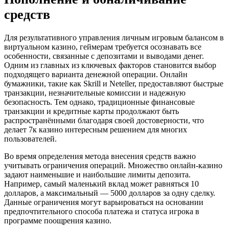
средств
Для результативного управления личным игровым балансом в
виртуальном казино, геймерам требуется осознавать все
особенности, связанные с депозитами и выводами денег.
Одним из главных из ключевых факторов становится выбор
подходящего варианта денежной операции. Онлайн
бумажники, такие как Skrill и Neteller, предоставляют быстрые
транзакции, незначительные комиссии и надежную
безопасность. Тем однако, традиционные финансовые
транзакции и кредитные карты продолжают быть
распространёнными благодаря своей достоверности, что
делает 7к казино интересным решением для многих
пользователей.
Во время определения метода внесения средств важно
учитывать ограничения операций. Множество онлайн-казино
задают наименьшие и наибольшие лимиты депозита.
Например, самый маленький вклад может равняться 10
долларов, а максимальный — 5000 долларов за одну сделку.
Данные ограничения могут варьироваться на основании
предпочтительного способа платежа и статуса игрока в
программе поощрения казино.