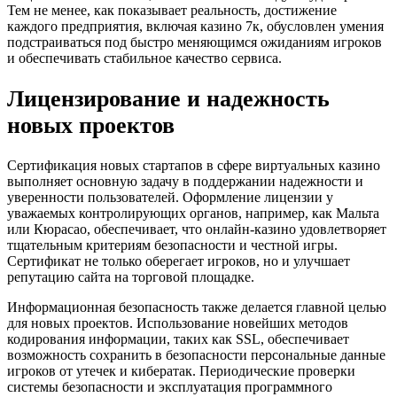
Тем не менее, как показывает реальность, достижение
каждого предприятия, включая казино 7к, обусловлен умения
подстраиваться под быстро меняющимся ожиданиям игроков
и обеспечивать стабильное качество сервиса.
Лицензирование и надежность
новых проектов
Сертификация новых стартапов в сфере виртуальных казино
выполняет основную задачу в поддержании надежности и
уверенности пользователей. Оформление лицензии у
уважаемых контролирующих органов, например, как Мальта
или Кюрасао, обеспечивает, что онлайн-казино удовлетворяет
тщательным критериям безопасности и честной игры.
Сертификат не только оберегает игроков, но и улучшает
репутацию сайта на торговой площадке.
Информационная безопасность также делается главной целью
для новых проектов. Использование новейших методов
кодирования информации, таких как SSL, обеспечивает
возможность сохранить в безопасности персональные данные
игроков от утечек и кибератак. Периодические проверки
системы безопасности и эксплуатация программного