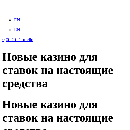
Vai
al
win
mostbet casino
1vin
pinup casino
4rabit
мостбет казино играть
contenuto
EN
EN
0,00
€
0
Carrello
Новые казино для
ставок на настоящие
средства
Новые казино для
ставок на настоящие