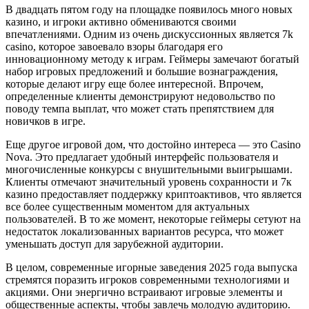
В двадцать пятом году на площадке появилось много новых
казино, и игроки активно обмениваются своими
впечатлениями. Одним из очень дискуссионных является 7k
casino, которое завоевало взоры благодаря его
инновационному методу к играм. Геймеры замечают богатый
набор игровых предложений и большие вознаграждения,
которые делают игру еще более интересной. Впрочем,
определенные клиенты демонстрируют недовольство по
поводу темпа выплат, что может стать препятствием для
новичков в игре.
Еще другое игровой дом, что достойно интереса — это Casino
Nova. Это предлагает удобный интерфейс пользователя и
многочисленные конкурсы с внушительными выигрышами.
Клиенты отмечают значительный уровень сохранности и 7к
казино предоставляет поддержку криптоактивов, что является
все более существенным моментом для актуальных
пользователей. В то же момент, некоторые геймеры сетуют на
недостаток локализованных вариантов ресурса, что может
уменьшать доступ для зарубежной аудитории.
В целом, современные игорные заведения 2025 года выпуска
стремятся поразить игроков современными технологиями и
акциями. Они энергично встраивают игровые элементы и
общественные аспекты, чтобы завлечь молодую аудиторию.