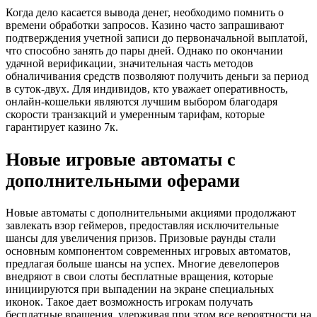
Когда дело касается вывода денег, необходимо помнить о
времени обработки запросов. Казино часто запрашивают
подтверждения учетной записи до первоначальной выплатой,
что способно занять до пары дней. Однако по окончании
удачной верификации, значительная часть методов
обналичивания средств позволяют получить деньги за период
в суток-двух. Для индивидов, кто уважает оперативность,
онлайн-кошельки являются лучшим выбором благодаря
скорости транзакций и умеренным тарифам, которые
гарантирует казино 7к.
Новые игровые автоматы с
дополнительными оферами
Новые автоматы с дополнительными акциями продолжают
завлекать взор геймеров, предоставляя исключительные
шансы для увеличения призов. Призовые раунды стали
основным компонентом современных игровых автоматов,
предлагая больше шансы на успех. Многие девелоперов
внедряют в свои слоты бесплатные вращения, которые
инициируются при выпадении на экране специальных
иконок. Такое дает возможность игрокам получать
бесплатные вращения, удерживая при этом все вероятности на