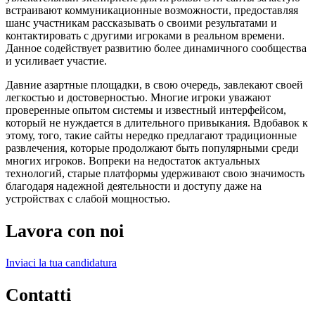
встраивают коммуникационные возможности, предоставляя
шанс участникам рассказывать о своими результатами и
контактировать с другими игроками в реальном времени.
Данное содействует развитию более динамичного сообщества
и усиливает участие.
Давние азартные площадки, в свою очередь, завлекают своей
легкостью и достоверностью. Многие игроки уважают
проверенные опытом системы и известный интерфейсом,
который не нуждается в длительного привыкания. Вдобавок к
этому, того, такие сайты нередко предлагают традиционные
развлечения, которые продолжают быть популярными среди
многих игроков. Вопреки на недостаток актуальных
технологий, старые платформы удерживают свою значимость
благодаря надежной деятельности и доступу даже на
устройствах с слабой мощностью.
Lavora con noi
Inviaci la tua candidatura
Contatti