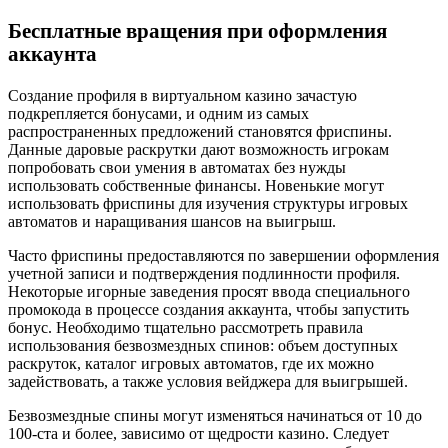
Бесплатные вращения при оформления
аккаунта
Создание профиля в виртуальном казино зачастую
подкрепляется бонусами, и одним из самых
распространенных предложений становятся фриспины.
Данные даровые раскрутки дают возможность игрокам
попробовать свои умения в автоматах без нужды
использовать собственные финансы. Новенькие могут
использовать фриспины для изучения структуры игровых
автоматов и наращивания шансов на выигрыш.
Часто фриспины предоставляются по завершении оформления
учетной записи и подтверждения подлинности профиля.
Некоторые игорные заведения просят ввода специального
промокода в процессе создания аккаунта, чтобы запустить
бонус. Необходимо тщательно рассмотреть правила
использования безвозмездных спинов: объем доступных
раскруток, каталог игровых автоматов, где их можно
задействовать, а также условия вейджера для выигрышей.
Безвозмездные спины могут изменяться начинаться от 10 до
100-ста и более, зависимо от щедрости казино. Следует