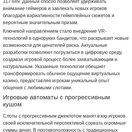
117 649. Данный способ позволяет удерживать
внимание геймеров и завлекать новых игроков
благодаря вариативности геймплейных сюжетов и
вероятным значительным призам.
Ключевой направлением стало внедрение VR-
технологий в одноруких бандитов, что раскрывает новые
возможности для ценителей риска. Актуальные
разработки позволяют погрузиться в цифровую среду,
создавая игровой процесс более захватывающим и
натуральным. Указанные технологии обещают
трансформировать обычное ощущение виртуальных
казино, предоставляя игрокам уникальный опыт
общения с любимыми слотами.
Игровые автоматы с прогрессивным
кушом
Слоты с прогрессивным джекпотом манят взор игроков
своей исключительной перспективой сорвать огромные
суммы денег. В противоположность с традиционных