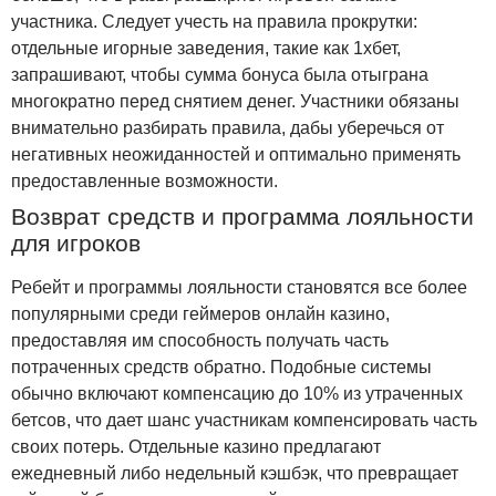
участника. Следует учесть на правила прокрутки:
отдельные игорные заведения, такие как 1хбет,
запрашивают, чтобы сумма бонуса была отыграна
многократно перед снятием денег. Участники обязаны
внимательно разбирать правила, дабы уберечься от
негативных неожиданностей и оптимально применять
предоставленные возможности.
Возврат средств и программа лояльности
для игроков
Ребейт и программы лояльности становятся все более
популярными среди геймеров онлайн казино,
предоставляя им способность получать часть
потраченных средств обратно. Подобные системы
обычно включают компенсацию до 10% из утраченных
бетсов, что дает шанс участникам компенсировать часть
своих потерь. Отдельные казино предлагают
ежедневный либо недельный кэшбэк, что превращает