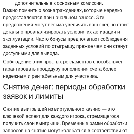
дополнительные к основным комиссии.
Важно помнить о вознаграждениях, которые нередко
предоставляются при начальном взносе. Эти
предложения могут весьма увеличить ваш счет, но стоит
детально проанализировать условия их активации и
эксплуатации. Часто бонусы предполагают соблюдения
заданных условий по отыгрышу, прежде чем они станут
доступными для вывода.
Соблюдение этих простых регламентов способствует
гарантировать процедуру пополнения счета более
надежным и рентабельным для участника.
Снятие денег: периоды обработки
заявок и лимиты
Снятие выигрышей из виртуального казино — это
ключевой аспект для каждого игрока, стремящегося
получить свои выигрыши. Временные рамки обработки
запросов на снятие могут колебаться в соответствии от