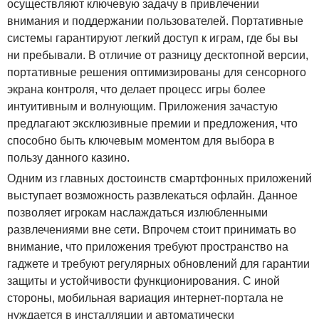
осуществляют ключевую задачу в привлечении
внимания и поддержании пользователей. Портативные
системы гарантируют легкий доступ к играм, где бы вы
ни пребывали. В отличие от разницу десктопной версии,
портативные решения оптимизированы для сенсорного
экрана контроля, что делает процесс игры более
интуитивным и волнующим. Приложения зачастую
предлагают эксклюзивные премии и предложения, что
способно быть ключевым моментом для выбора в
пользу данного казино.
Одним из главных достоинств смартфонных приложений
выступает возможность развлекаться офлайн. Данное
позволяет игрокам наслаждаться излюбленными
развлечениями вне сети. Впрочем стоит принимать во
внимание, что приложения требуют пространство на
гаджете и требуют регулярных обновлений для гарантии
защиты и устойчивости функционирования. С иной
стороны, мобильная вариация интернет-портала не
нуждается в инсталляции и автоматически