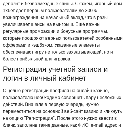
депозит и безвозмездные спины. Скажем, игорный дом
1хбет даёт первым пользователям до 200%
вознаграждения на начальный вклад, что в разы
увеличивает шансы на выигрыш. Ещё важны
регулярные промоакции и бонусные программы,
которые поощряют верных пользователей особенными
офферами и кэшбэком. Указанные элементы
обеспечивают игру не только захватывающей, но и
более прибыльной для игроков.
Регистрация учетной записи и
логин в личный кабинет
С целью регистрации профиля на онлайн казино,
пользователю необходимо совершить пару несложных
действий. Вначале в первую очередь, нужно
переместиться на основной веб-сайт казино и кликнуть
на опцию "Регистрация". После этого нужно ввести в
бланк, заполнив такие данные, как ФИО, e-mail адрес и