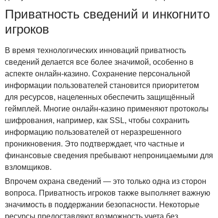
Приватность сведений и инкогнито
игроков
В время технологических инноваций приватность
сведений делается все более значимой, особенно в
аспекте онлайн-казино. Сохранение персональной
информации пользователей становится приоритетом
для ресурсов, нацеленных обеспечить защищённый
геймплей. Многие онлайн-казино применяют протоколы
шифрования, например, как SSL, чтобы сохранить
информацию пользователей от неразрешенного
проникновения. Это подтверждает, что частные и
финансовые сведения пребывают непроницаемыми для
взломщиков.
Впрочем охрана сведений — это только одна из сторон
вопроса. Приватность игроков также выполняет важную
значимость в поддержании безопасности. Некоторые
ресурсы предоставляют возможность учета без