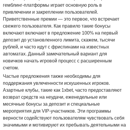
гемблинг-платформы играет основную роль в
привлечении и закреплении пользователей.
Приветственные премии — это первое, что встречает
свежего пользователя. Как правило такие бонусы
включают включают в предложение 100% на первый
депозит до установленного лимита, скажем, тысячи
рублей, и часто идут с фриспинами на известных
автоматах. Данный замечательный вариант для
новичков начать игровой процесс с расширенным
счетом.
Частые предложения также необходимы для
поддержания увлеченности искушенных игроков.
Азартные клубы, такие как 1xbet, часто предоставляют
возврат средств на неудачи, еженедельные или
месячные бонусы за депозит и специальные
мероприятия для VIP-участников. Эти программы
верности содействуют пользователям чувствовать себя
значимыми и мотивируют их пребывать деятельными на