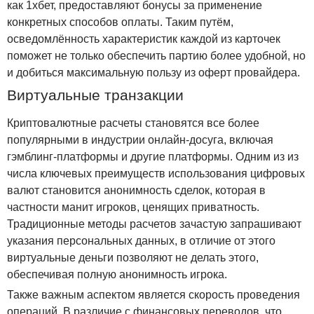
как 1хбет, предоставляют бонусы за применение
конкретных способов оплаты. Таким путём,
осведомлённость характеристик каждой из карточек
поможет не только обеспечить партию более удобной, но
и добиться максимальную пользу из оферт провайдера.
Виртуальные транзакции
Криптовалютные расчеты становятся все более
популярными в индустрии онлайн-досуга, включая
гэмблинг-платформы и другие платформы. Одним из из
числа ключевых преимуществ использования цифровых
валют становится анонимность сделок, которая в
частности манит игроков, ценящих приватность.
Традиционные методы расчетов зачастую запрашивают
указания персональных данных, в отличие от этого
виртуальные деньги позволяют не делать этого,
обеспечивая полную анонимность игрока.
Также важным аспектом является скорость проведения
операций. В различие с финансовых переводов, что