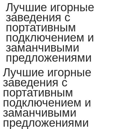
Лучшие игорные
win
1vin
4rabit
mostbet casino
pinup casino
мостбет казино играть
заведения с
портативным
подключением и
заманчивыми
предложениями
Лучшие игорные
заведения с
портативным
подключением и
заманчивыми
предложениями