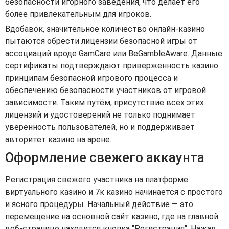
безопасности игорного заведения, что делает его
более привлекательным для игроков.
Вдобавок, значительное количество онлайн-казино
пытаются обрести лицензии безопасной игры от
ассоциаций вроде GamCare или BeGambleAware. Данные
сертификаты подтверждают приверженность казино
принципам безопасной игрового процесса и
обеспечению безопасности участников от игровой
зависимости. Таким путём, присутствие всех этих
лицензий и удостоверений не только поднимает
уверенность пользователей, но и поддерживает
авторитет казино на арене.
Оформление свежего аккаунта
Регистрация свежего участника на платформе
виртуального казино и 7к казино начинается с простого
и ясного процедуры. Начальный действие — это
перемещение на основной сайт казино, где на главной
веб-странице находится кнопка "Регистрация". Нажав