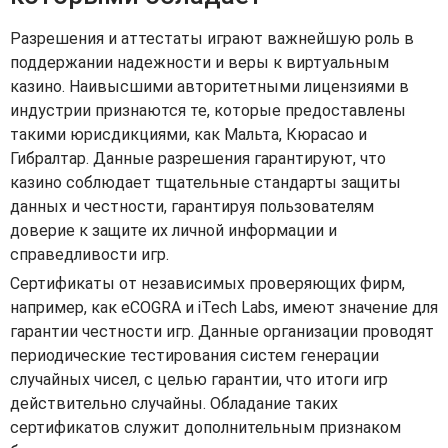
Разрешения и аттестаты играют важнейшую роль в
поддержании надежности и веры к виртуальным
казино. Наивысшими авторитетными лицензиями в
индустрии признаются те, которые предоставлены
такими юрисдикциями, как Мальта, Кюрасао и
Гибралтар. Данные разрешения гарантируют, что
казино соблюдает тщательные стандарты защиты
данных и честности, гарантируя пользователям
доверие к защите их личной информации и
справедливости игр.
Сертификаты от независимых проверяющих фирм,
например, как eCOGRA и iTech Labs, имеют значение для
гарантии честности игр. Данные организации проводят
периодические тестирования систем генерации
случайных чисел, с целью гарантии, что итоги игр
действительно случайны. Обладание таких
сертификатов служит дополнительным признаком