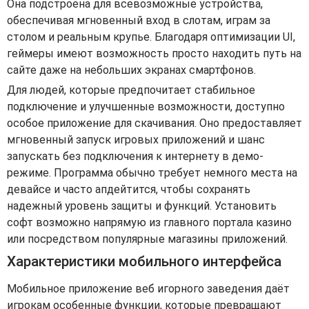
Она подстроена для всевозможные устройства,
обеспечивая мгновенный вход в слотам, играм за
столом и реальным крупье. Благодаря оптимизации UI,
геймеры имеют возможность просто находить путь на
сайте даже на небольших экранах смартфонов.
Для людей, которые предпочитает стабильное
подключение и улучшенные возможности, доступно
особое приложение для скачивания. Оно предоставляет
мгновенный запуск игровых приложений и шанс
запускать без подключения к интернету в демо-
режиме. Программа обычно требует немного места на
девайсе и часто апдейтится, чтобы сохранять
надежный уровень защиты и функций. Установить
софт возможно напрямую из главного портала казино
или посредством популярные магазины приложений.
Характеристики мобильного интерфейса
Мобильное приложение веб игорного заведения даёт
игрокам особенные функции, которые превращают