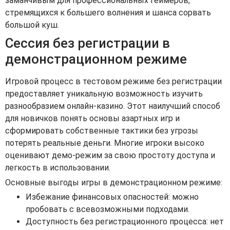
заманчивым для профессиональных геймеров,
стремящихся к большего волнения и шанса сорвать
большой куш.
Сессия без регистрации в
демонстрационном режиме
Игровой процесс в тестовом режиме без регистрации
предоставляет уникальную возможность изучить
разнообразием онлайн-казино. Этот наилучший способ
для новичков понять основы азартных игр и
сформировать собственные тактики без угрозы
потерять реальные деньги. Многие игроки высоко
оценивают демо-режим за свою простоту доступа и
легкость в использовании.
Основные выгоды игры в демонстрационном режиме:
Избежание финансовых опасностей: можно
пробовать с всевозможными подходами.
Доступность без регистрационного процесса: нет