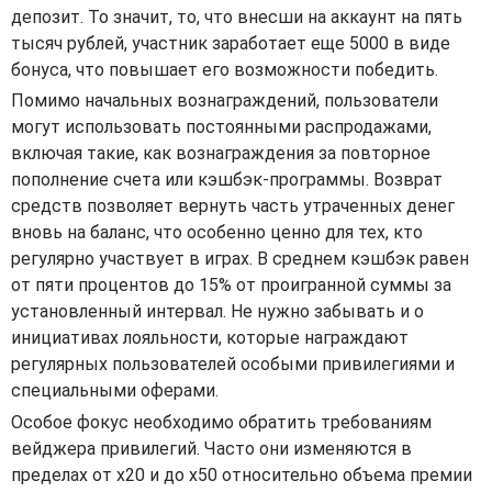
депозит. То значит, то, что внесши на аккаунт на пять
тысяч рублей, участник заработает еще 5000 в виде
бонуса, что повышает его возможности победить.
Помимо начальных вознаграждений, пользователи
могут использовать постоянными распродажами,
включая такие, как вознаграждения за повторное
пополнение счета или кэшбэк-программы. Возврат
средств позволяет вернуть часть утраченных денег
вновь на баланс, что особенно ценно для тех, кто
регулярно участвует в играх. В среднем кэшбэк равен
от пяти процентов до 15% от проигранной суммы за
установленный интервал. Не нужно забывать и о
инициативах лояльности, которые награждают
регулярных пользователей особыми привилегиями и
специальными оферами.
Особое фокус необходимо обратить требованиям
вейджера привилегий. Часто они изменяются в
пределах от x20 и до x50 относительно объема премии