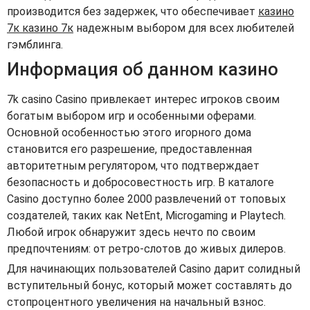
производится без задержек, что обеспечивает
казино
7к казино 7к
надежным выбором для всех любителей
гэмблинга.
Информация об данном казино
7k casino Casino привлекает интерес игроков своим
богатым выбором игр и особенными оферами.
Основной особенностью этого игорного дома
становится его разрешение, предоставленная
авторитетным регулятором, что подтверждает
безопасность и добросовестность игр. В каталоге
Casino доступно более 2000 развлечений от топовых
создателей, таких как NetEnt, Microgaming и Playtech.
Любой игрок обнаружит здесь нечто по своим
предпочтениям: от ретро-слотов до живых дилеров.
Для начинающих пользователей Casino дарит солидный
вступительный бонус, который может составлять до
стопроцентного увеличения на начальный взнос.