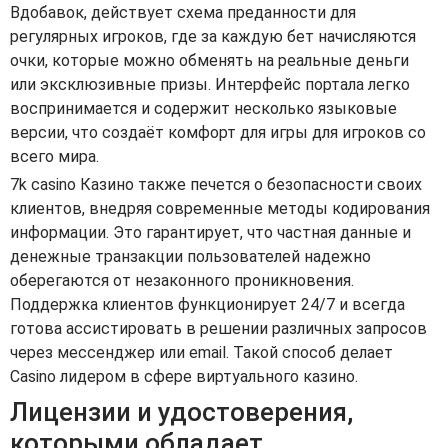
Вдобавок, действует схема преданности для
регулярных игроков, где за каждую бет начисляются
очки, которые можно обменять на реальные деньги
или эксклюзивные призы. Интерфейс портала легко
воспринимается и содержит несколько языковые
версии, что создаёт комфорт для игры для игроков со
всего мира.
7k casino Казино также печется о безопасности своих
клиентов, внедряя современные методы кодирования
информации. Это гарантирует, что частная данные и
денежные транзакции пользователей надежно
оберегаются от незаконного проникновения.
Поддержка клиентов функционирует 24/7 и всегда
готова ассистировать в решении различных запросов
через мессенджер или email. Такой способ делает
Casino лидером в сфере виртуального казино.
Лицензии и удостоверения,
которыми обладает