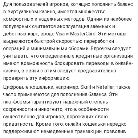
Для пользователей игроков, хотящих пополнить баланс
в виртуальном казино, имеется множество
комфортных и надежных методов. Одним из наиболее
популярных считается эксплуатация заёмных и
дебетных карт, вроде Visa и MasterCard. Эти методы
выделяются быстрой скоростью переработки
операций и минимальными сборами. Впрочем следует
учитывать, что определенные кредитные организации
имеют возможность блокировать переводы в онлайн-
казино, в связи с этим следует предварительно
проверить эту информацию.
Цифровые кошельки, например, Skrill и Neteller, также
часто применяются для пополнения баланса. Эти
платформы гарантируют надежный степень
сохранности и инкогнито, что в особенности
существенно для игроков, дорожащих свою
приватность. Кроме того, онлайн кошельки нередко
поддерживают немедленные транзакции, позволив