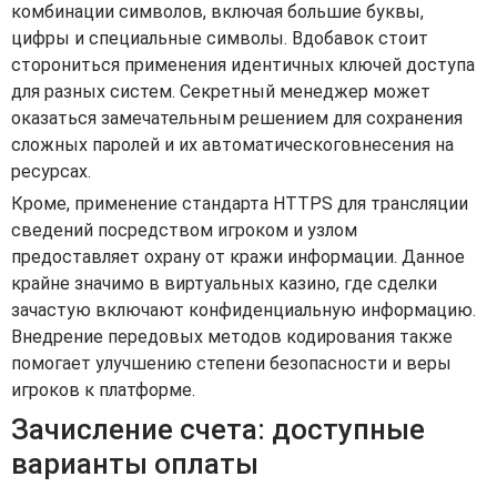
комбинации символов, включая большие буквы,
цифры и специальные символы. Вдобавок стоит
сторониться применения идентичных ключей доступа
для разных систем. Секретный менеджер может
оказаться замечательным решением для сохранения
сложных паролей и их автоматическоговнесения на
ресурсах.
Кроме, применение стандарта HTTPS для трансляции
сведений посредством игроком и узлом
предоставляет охрану от кражи информации. Данное
крайне значимо в виртуальных казино, где сделки
зачастую включают конфиденциальную информацию.
Внедрение передовых методов кодирования также
помогает улучшению степени безопасности и веры
игроков к платформе.
Зачисление счета: доступные
варианты оплаты