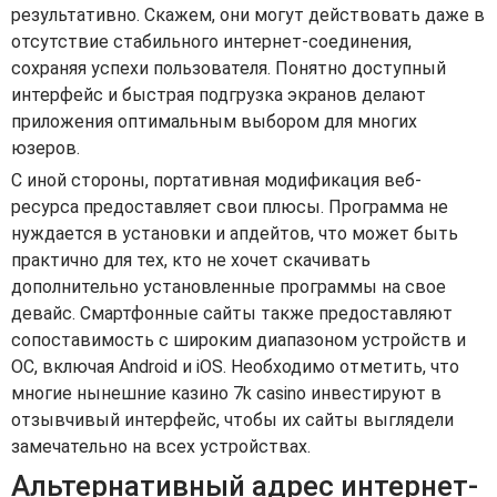
результативно. Скажем, они могут действовать даже в
отсутствие стабильного интернет-соединения,
сохраняя успехи пользователя. Понятно доступный
интерфейс и быстрая подгрузка экранов делают
приложения оптимальным выбором для многих
юзеров.
С иной стороны, портативная модификация веб-
ресурса предоставляет свои плюсы. Программа не
нуждается в установки и апдейтов, что может быть
практично для тех, кто не хочет скачивать
дополнительно установленные программы на свое
девайс. Смартфонные сайты также предоставляют
сопоставимость с широким диапазоном устройств и
ОС, включая Android и iOS. Необходимо отметить, что
многие нынешние казино 7k casino инвестируют в
отзывчивый интерфейс, чтобы их сайты выглядели
замечательно на всех устройствах.
Альтернативный адрес интернет-