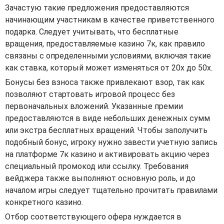
Зачастую такие предложения предоставляются
начинающим участникам в качестве приветственного
подарка. Следует учитывать, что бесплатные
вращения, предоставляемые казино 7к, как правило
связаны с определенными условиями, включая такие
как ставка, который может изменяться от 20x до 50x.
Бонусы без взноса также привлекают взор, так как
позволяют стартовать игровой процесс без
первоначальных вложений. Указанные премии
предоставляются в виде небольших денежных сумм
или экстра бесплатных вращений. Чтобы заполучить
подобный бонус, игроку нужно завести учетную запись
на платформе 7к казино и активировать акцию через
специальный промокод или ссылку. Требования
вейджера также выполняют основную роль, и до
началом игры следует тщательно прочитать правилами
конкретного казино.
Отбор соответствующего офера нуждается в