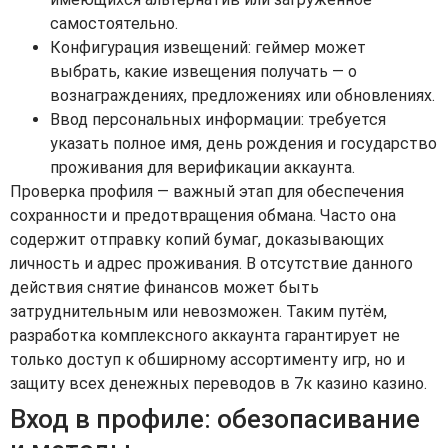
самостоятельно.
Конфигурация извещений: геймер может
выбрать, какие извещения получать — о
вознаграждениях, предложениях или обновлениях.
Ввод персональных информации: требуется
указать полное имя, день рождения и государство
проживания для верификации аккаунта.
Проверка профиля — важный этап для обеспечения
сохранности и предотвращения обмана. Часто она
содержит отправку копий бумаг, доказывающих
личность и адрес проживания. В отсутствие данного
действия снятие финансов может быть
затруднительным или невозможен. Таким путём,
разработка комплексного аккаунта гарантирует не
только доступ к обширному ассортименту игр, но и
защиту всех денежных переводов в 7к казино казино.
Вход в профиле: обезопасивание