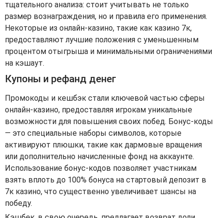
тщательного анализа: стоит учитывать не только
размер вознаграждения, но и правила его применения.
Некоторые из онлайн-казино, такие как казино 7к,
предоставляют лучшие положения с уменьшенным
процентом отыгрыша и минимальными ограничениями
на кэшаут.
Купоны и рефанд денег
Промокоды и кешбэк стали ключевой частью сферы
онлайн-казино, предоставляя игрокам уникальные
возможности для повышения своих побед. Бонус-коды
— это специальные наборы символов, которые
активируют плюшки, такие как дармовые вращения
или дополнительно начисленные фонд на аккаунте.
Использование бонус-кодов позволяет участникам
взять вплоть до 100% бонуса на стартовый депозит в
7к казино, что существенно увеличивает шансы на
победу.
Кэшбек, в свою очередь, предлагает возврат доли