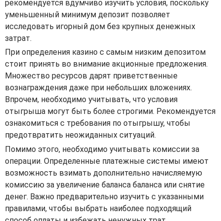
рекомендуется вдумчиво изучить условия, поскольку
уменьшенный минимум депозит позволяет
исследовать игорный дом без крупных денежных
затрат.
При определения казино с самым низким депозитом
стоит принять во внимание акционные предложения.
Множество ресурсов дарят приветственные
вознаграждения даже при небольших вложениях.
Впрочем, необходимо учитывать, что условия
отыгрыша могут быть более строгими. Рекомендуется
ознакомиться с требования по отыгрышу, чтобы
предотвратить неожиданных ситуаций.
Помимо этого, необходимо учитывать комиссии за
операции. Определенные платежные системы имеют
возможность взимать дополнительно начисляемую
комиссию за увеличение баланса баланса или снятие
денег. Важно предварительно изучить с указанными
правилами, чтобы выбрать наиболее подходящий
способ оплаты и избежать ненужных трат.