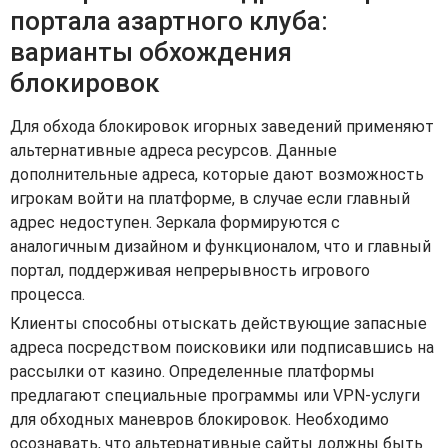
портала азартного клуба:
варианты обхождения
блокировок
Для обхода блокировок игорных заведений применяют
альтернативные адреса ресурсов. Данные
дополнительные адреса, которые дают возможность
игрокам войти на платформе, в случае если главный
адрес недоступен. Зеркала формируются с
аналогичным дизайном и функционалом, что и главный
портал, поддерживая непрерывность игрового
процесса.
Клиенты способны отыскать действующие запасные
адреса посредством поисковики или подписавшись на
рассылки от казино. Определенные платформы
предлагают специальные программы или VPN-услуги
для обходных маневров блокировок. Необходимо
осознавать, что альтернативные сайты должны быть