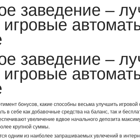
ое заведение – л
win
1vin
4rabit
mostbet casino
pinup casino
мостбет казино играть
E
 игровые автомат
е
ое заведение – л
 игровые автомат
е
имент бонусов, какие способны весьма улучшить игровой 
ь в себе как добавочные средства на баланс, так и беспл
спечивают увеличение вдвое начального депозита максиму
более крупной суммы.
ся одним из наиболее запрашиваемых увлечений в интерне