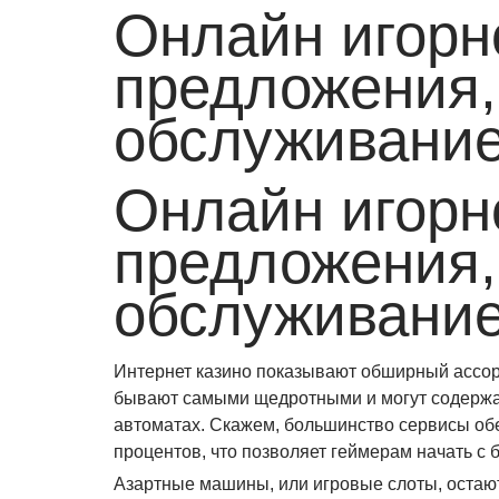
Онлайн игорн
предложения,
обслуживани
Онлайн игорн
предложения,
обслуживани
Интернет казино показывают обширный ассорт
бывают самыми щедротными и могут содержат
автоматах. Скажем, большинство сервисы обе
процентов, что позволяет геймерам начать с 
Азартные машины, или игровые слоты, остают