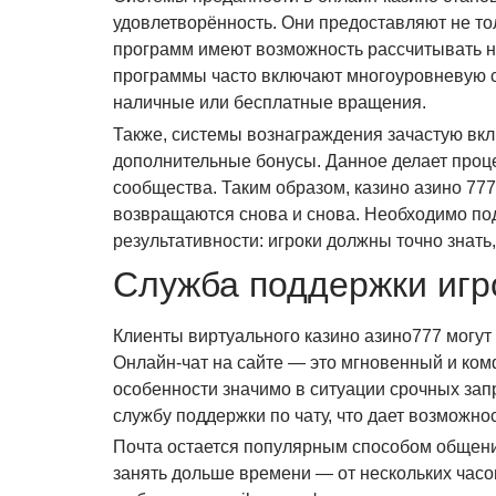
удовлетворённость. Они предоставляют не то
программ имеют возможность рассчитывать н
программы часто включают многоуровневую си
наличные или бесплатные вращения.
Также, системы вознаграждения зачастую вкл
дополнительные бонусы. Данное делает проце
сообщества. Таким образом, казино азино 777
возвращаются снова и снова. Необходимо под
результативности: игроки должны точно знать,
Служба поддержки игро
Клиенты виртуального казино азино777 могут 
Онлайн-чат на сайте — это мгновенный и ком
особенности значимо в ситуации срочных зап
службу поддержки по чату, что дает возможно
Почта остается популярным способом общения
занять дольше времени — от нескольких часо