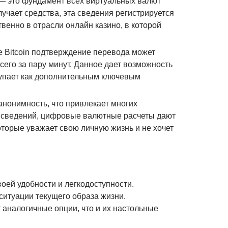
— это фундамент всех виртуальных валют
лучает средства, эта сведения регистрируется
енно в отрасли онлайн казино, в которой
 Bitcoin подтверждение перевода может
сего за пару минут. Данное дает возможность
тупает как дополнительным ключевым
 анонимность, что привлекает многих
ых сведений, цифровые валютные расчеты дают
оторые уважает свою личную жизнь и не хочет
оей удобности и легкодоступности.
ситуации текущего образа жизни.
налогичные опции, что и их настольные