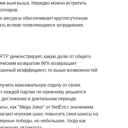
вням выигрыша. Нередко можно встретить
олларов.
о ресурсы обеспечивают круглосуточную
шать всякие появляющиеся затруднения,
RTP демонстрирует, какую долю от общего
етическим возвратом 96% возвращает
указанный коэффициент, то выше возможностей
лучить максимальную отдачу от своих
тат каждой партии по-прежнему решается
а достижение в длительном периоде.
ы, как "Mega Joker" от NetEnt с значением
длагают игрокам шанс повысить свои шансы на
лярные победы, но небольшие, тогда как
тывающих автоматах.