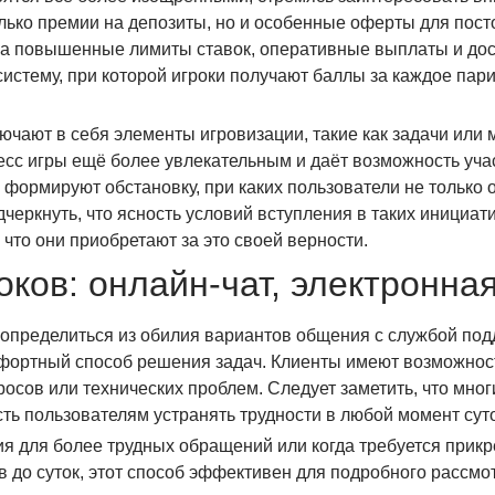
лько премии на депозиты, но и особенные оферты для пост
а повышенные лимиты ставок, оперативные выплаты и дос
стему, при которой игроки получают баллы за каждое пари
ючают в себя элементы игровизации, такие как задачи или
сс игры ещё более увлекательным и даёт возможность уча
 формируют обстановку, при каких пользователи не только
черкнуть, что ясность условий вступления в таких инициат
 что они приобретают за это своей верности.
ков: онлайн-чат, электронная
определиться из обилия вариантов общения с службой подде
фортный способ решения задач. Клиенты имеют возможность
росов или технических проблем. Следует заметить, что мно
сть пользователям устранять трудности в любой момент суто
 для более трудных обращений или когда требуется прикре
в до суток, этот способ эффективен для подробного рассмо