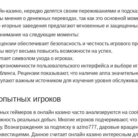
н-казино, нередко делятся своим переживаниями и подска
ы мнения о денежных переводах, так как это основной мом
ые игорные заведения предлагают мгновенные и защищенн
 внимание на следующие моменты:
нзии обеспечивает безопасность и честность игрового пр
ы могут весьма повысить возможности на успех.
ает символом ухода о игроках.
эргономичности пользовательского интерфейса и выборе и
линга. Рецензии показывают, что наличие аппа значительн
ступают важным источником для изучения уровня обслужив
опытных игроков
ых геймеров в онлайн казино часто анализируются на сооб
жность реальных добыч. Многие игроков подчеркивают, чт
у. Вознаграждения за подписку в azino777, даровые вращ
нвестициями. Данное считает онлайн казино интересным д