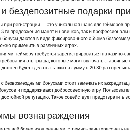
и бездепозитные подарки при
 при регистрации — это уникальная шанс для геймеров пр
 Эти предложения манят и новичков, так и профессиональ
ие бонусы даются в виде фиксированного объема безвозме
ожно применить в различных играх.
ями, геймеру требуется зарегистрироваться на казино-са
 требования отыгрыша, которые могут включать ставочные 
к должен будет сделать ставки на сумму в 20-30 раз прев
 с безвозмездными бонусами стоит замечать их аккредитац
бонусов и поддерживают добросовестную игру. Пользовате
 достойной репутацию. Такое содействует предотвратить в
ммы вознаграждения
ятся всё более изощрёнными, стремясь заинтересовать вн