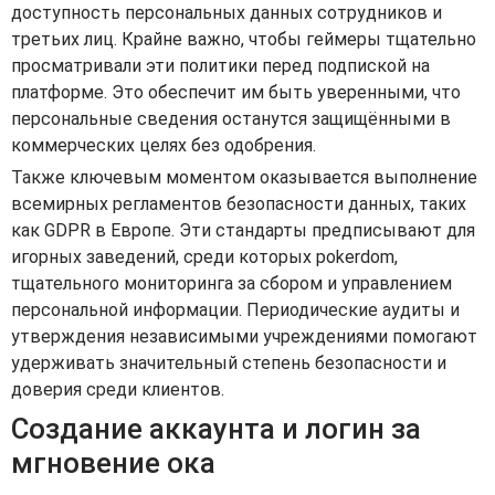
доступность персональных данных сотрудников и
третьих лиц. Крайне важно, чтобы геймеры тщательно
просматривали эти политики перед подпиской на
платформе. Это обеспечит им быть уверенными, что
персональные сведения останутся защищёнными в
коммерческих целях без одобрения.
Также ключевым моментом оказывается выполнение
всемирных регламентов безопасности данных, таких
как GDPR в Европе. Эти стандарты предписывают для
игорных заведений, среди которых pokerdom,
тщательного мониторинга за сбором и управлением
персональной информации. Периодические аудиты и
утверждения независимыми учреждениями помогают
удерживать значительный степень безопасности и
доверия среди клиентов.
Создание аккаунта и логин за
мгновение ока