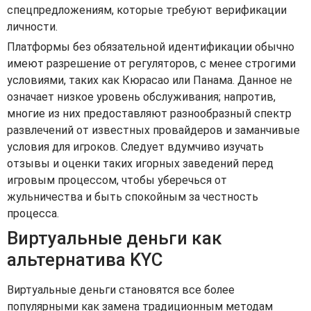
спецпредложениям, которые требуют верификации
личности.
Платформы без обязательной идентификации обычно
имеют разрешение от регуляторов, с менее строгими
условиями, таких как Кюрасао или Панама. Данное не
означает низкое уровень обслуживания; напротив,
многие из них предоставляют разнообразный спектр
развлечений от известных провайдеров и заманчивые
условия для игроков. Следует вдумчиво изучать
отзывы и оценки таких игорных заведений перед
игровым процессом, чтобы уберечься от
жульничества и быть спокойным за честность
процесса.
Виртуальные деньги как
альтернатива KYC
Виртуальные деньги становятся все более
популярными как замена традиционным методам