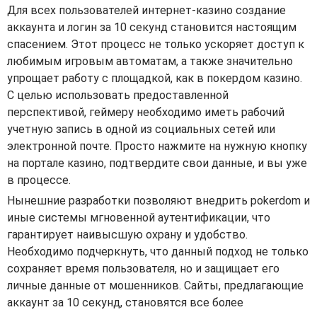
Для всех пользователей интернет-казино создание
аккаунта и логин за 10 секунд становится настоящим
спасением. Этот процесс не только ускоряет доступ к
любимым игровым автоматам, а также значительно
упрощает работу с площадкой, как в покердом казино.
С целью использовать предоставленной
перспективой, геймеру необходимо иметь рабочий
учетную запись в одной из социальных сетей или
электронной почте. Просто нажмите на нужную кнопку
на портале казино, подтвердите свои данные, и вы уже
в процессе.
Нынешние разработки позволяют внедрить pokerdom и
иные системы мгновенной аутентификации, что
гарантирует наивысшую охрану и удобство.
Необходимо подчеркнуть, что данный подход не только
сохраняет время пользователя, но и защищает его
личные данные от мошенников. Сайты, предлагающие
аккаунт за 10 секунд, становятся все более