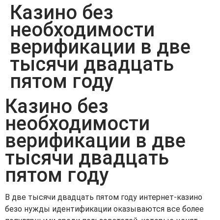
Казино без
win
1vin
4rabit
mostbet casino
pinup casino
мостбет казино играть
необходимости
верификации в две
тысячи двадцать
пятом году
Казино без
необходимости
верификации в две
тысячи двадцать
пятом году
В две тысячи двадцать пятом году интернет-казино
безо нужды идентификации оказываются все более