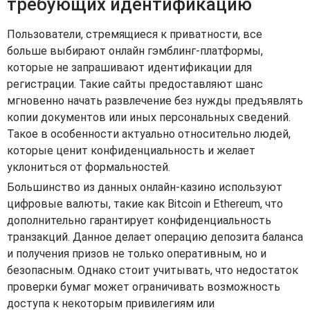
требующих идентификацию
Пользователи, стремящиеся к приватности, все
больше выбирают онлайн гэмблинг-платформы,
которые не запрашивают идентификации для
регистрации. Такие сайты предоставляют шанс
мгновенно начать развлечение без нужды предъявлять
копии документов или иных персональных сведений.
Такое в особенности актуально относительно людей,
которые ценит конфиденциальность и желает
уклониться от формальностей.
Большинство из данных онлайн-казино используют
цифровые валюты, такие как Bitcoin и Ethereum, что
дополнительно гарантирует конфиденциальность
транзакций. Данное делает операцию депозита баланса
и получения призов не только оперативным, но и
безопасным. Однако стоит учитывать, что недостаток
проверки бумаг может ограничивать возможность
доступа к некоторым привилегиям или