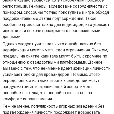
онлайн-казино заключается в ускоренном процессе
регистрации. Геймеры, вследствие сотрудничеству с
покердом, способны тотчас приступить к игре, обходя
продолжительные этапы подтверждения. Такое
особенно привлекательно для индивидов, кто уважает
инкогнито и не хочет раскрывать персональными
данными.
Однако следует учитывать, что онлайн-казино без
верификации могут иметь свои ограничения. Скажем,
пределы на снятие капитала могут быть скромнее по
отношению к стандартными платформами. Данное
вызвано с тем, что неимение идентификации личности
усиливает риски для провайдеров. Помимо, этого,
определенные из таких игорных заведений могут
предусматривать ограниченный ассортимент
способов платежа, что способно сказаться на
комфорте использования.
Тем не менее, популярность игорных заведений без
подтверждения личности продолжает возрастать