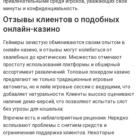
привлекательными среди игроков, уважающих свое
минуты и конфиденциальность.
Отзывы клиентов о подобных
онлайн-казино
Геймеры зачастую обмениваются своим опытом в
онлайн-казино, и отзывы могут колебаться от
хвалебных до критических. Множество отмечают
простоту использования платформы и обширный
ассортимент развлечений. Топовые покердом казино
предлагают не только традиционные игровые
автоматы, но и лайв игровые сессии с ведущими, что
добавляет натуральности. Клиенты высоко оценивают
наличие демо-версий, что позволяют испытать слот
без угрозы для кошелька.
Впрочем есть и неблагоприятные рецензии. Нередко
всплывают проблемы с снятием средств и
ограниченная поддержка клиентов. Некоторые