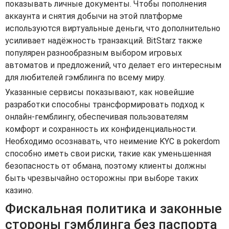
показывать личные документы. Чтобы пополнения
аккаунта и снятия добычи на этой платформе
используются виртуальные деньги, что дополнительно
усиливает надёжность транзакций. BitStarz также
популярен разнообразным выбором игровых
автоматов и предложений, что делает его интересным
для любителей гэмблинга по всему миру.
Указанные сервисы показывают, как новейшие
разработки способны трансформировать подход к
онлайн-гемблингу, обеспечивая пользователям
комфорт и сохранность их конфиденциальности.
Необходимо осознавать, что неимение KYC в pokerdom
способно иметь свои риски, такие как уменьшенная
безопасность от обмана, поэтому клиенты должны
быть чрезвычайно осторожны при выборе таких
казино.
Фискальная политика и законные
стороны гэмблинга без паспорта