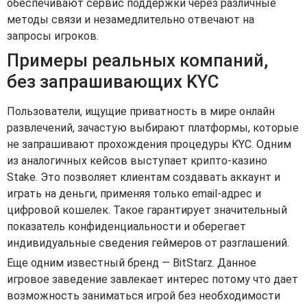
обеспечивают сервис поддержки через различные
методы связи и незамедлительно отвечают на
запросы игроков.
Примеры реальных компаний,
без запрашивающих KYC
Пользователи, ищущие приватность в мире онлайн
развлечений, зачастую выбирают платформы, которые
не запрашивают прохождения процедуры KYC. Одним
из аналогичных кейсов выступает крипто-казино
Stake. Это позволяет клиентам создавать аккаунт и
играть на деньги, применяя только email-адрес и
цифровой кошелек. Такое гарантирует значительный
показатель конфиденциальности и оберегает
индивидуальные сведения геймеров от разглашений.
Еще одним известный бренд — BitStarz. Данное
игровое заведение завлекает интерес потому что дает
возможность заниматься игрой без необходимости