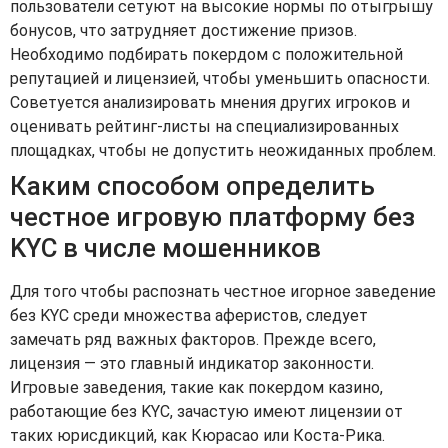
пользователи сетуют на высокие нормы по отыгрышу
бонусов, что затрудняет достижение призов.
Необходимо подбирать покердом с положительной
репутацией и лицензией, чтобы уменьшить опасности.
Советуется анализировать мнения других игроков и
оценивать рейтинг-листы на специализированных
площадках, чтобы не допустить неожиданных проблем.
Каким способом определить
честное игровую платформу без
KYC в числе мошенников
Для того чтобы распознать честное игорное заведение
без KYC среди множества аферистов, следует
замечать ряд важных факторов. Прежде всего,
лицензия — это главный индикатор законности.
Игровые заведения, такие как покердом казино,
работающие без KYC, зачастую имеют лицензии от
таких юрисдикций, как Кюрасао или Коста-Рика.