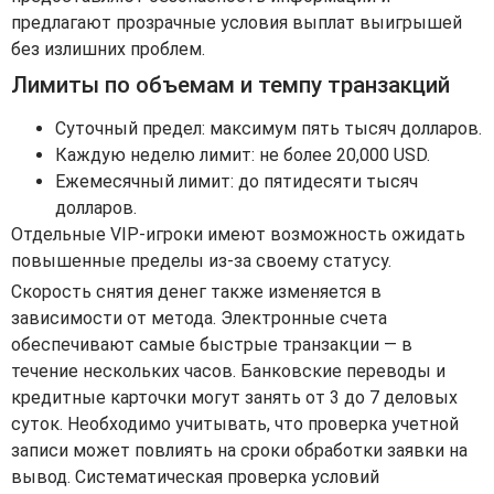
предлагают прозрачные условия выплат выигрышей
без излишних проблем.
Лимиты по объемам и темпу транзакций
Суточный предел: максимум пять тысяч долларов.
Каждую неделю лимит: не более 20,000 USD.
Ежемесячный лимит: до пятидесяти тысяч
долларов.
Отдельные VIP-игроки имеют возможность ожидать
повышенные пределы из-за своему статусу.
Скорость снятия денег также изменяется в
зависимости от метода. Электронные счета
обеспечивают самые быстрые транзакции — в
течение нескольких часов. Банковские переводы и
кредитные карточки могут занять от 3 до 7 деловых
суток. Необходимо учитывать, что проверка учетной
записи может повлиять на сроки обработки заявки на
вывод. Систематическая проверка условий