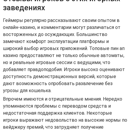
заведениях
Геймеры регулярно рассказывают своим опытом в
онлайн-казино, и комментарии могут различаться от
восторженных до осуждающих. Большинство
замечают комфорт эксплуатации платформы и
широкий выбор игровых приложений. Топовые пин ап
казино предоставляют не только обычные автоматы,
но и реальные игровые сессии с ведущими, что
добавляет правдоподобия. Игроки высоко оценивают
доступность демонстрационных версий, которые
дают возможность опробовать развлечение без
угрозы для кошелька.
Впрочем имеются и отрицательные мнения. Нередко
упоминаются проблемы с переводом средств и
недостаточная поддержка клиентов. Некоторые
игроки выражают недовольство на высокие нормы по
вейджеру премий, что затрудняет получение