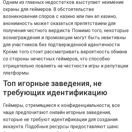
Одним из главных недостатков выступает неимение
охраны для геймеров. В обстоятельстве
возникновения споров с казино или пин ап казино,
анонимность может оказаться препятствием для
получения честного вердикта. Помимо того, некоторые
вознаграждения и промоакции могут быть неактивны
для участников без подтвержденной идентичности.
Кроме того стоит рассматривать вероятность обмана
со стороны нечестных геймеров, что способно
отрицательно повлиять на честности игры и репутации
платформы.
Топ игорные заведения, не
требующих идентификацию
Геймеры, стремящиеся к конфиденциальности, все
чаще предпочитают онлайн игорные заведения,
которые не требуют идентификации для создания
аккаунта. Подобные ресурсы предоставляют шанс