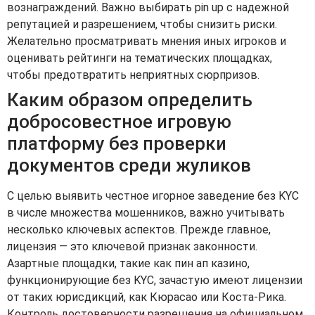
вознаграждений. Важно выбирать pin up с надежной
репутацией и разрешением, чтобы снизить риски.
Желательно просматривать мнения иных игроков и
оценивать рейтинги на тематических площадках,
чтобы предотвратить неприятных сюрпризов.
Каким образом определить
добросовестное игровую
платформу без проверки
документов среди жуликов
С целью выявить честное игорное заведение без KYC
в числе множества мошенников, важно учитывать
несколько ключевых аспектов. Прежде главное,
лицензия — это ключевой признак законности.
Азартные площадки, такие как пин ап казино,
функционирующие без KYC, зачастую имеют лицензии
от таких юрисдикций, как Кюрасао или Коста-Рика.
Контроль достоверности разрешения на официальном