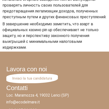
проверять личность своих пользователей для
предотвращения легализации доходов, полученных
преступным путем и других финансовых преступлений.
В завершение необходимо заметить, что азарт в
официальных казино pin up обеспечивает не только
защиту, но и перспективу законного получения
выигрышей с минимальными налоговыми
издержками.
Lavora con noi
Inviaci la tua candidatura
Contatti
Loc. Maramozza 4, 19032 Lerici (SP)
info@ecodelmare.it