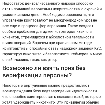
Недостаток централизованного надзора способно
стать причиной вероятным неприятностям с охраной и
узакониванием денег. Необходимо осознавать, что
управление криптовалют на международном уровне
все еще в процессе формирования. Такое создает
особые проблемы для администраторов казино и
клиентов, стремящихся к абсолютной легальности
своих операций. Впрочем при правильном методе
криптоактивы способны стать надежной заменой KYC,
гарантируя инкогнито и безопасность геймеров в мире
онлайн-казино, таких как pin up.
Возможно ли взять приз без
верификации персоны?
Некоторые виртуальные казино предоставляют
вознаграждения безо подтверждения идентичности,
что способно заинтересовать пользователей, которые
хотят удерживать инкогнито. Эти привилегии обычно