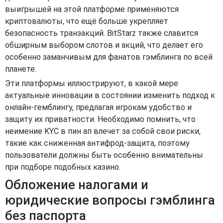
выигрышей на этой платформе применяются
криптовалюты, что ещё больше укрепляет
безопасность транзакций. BitStarz также славится
обширным выбором слотов и акций, что делает его
особенно заманчивым для фанатов гэмблинга по всей
планете.
Эти платформы иллюстрируют, в какой мере
актуальные инновации в состоянии изменить подход к
онлайн-гемблингу, предлагая игрокам удобство и
защиту их приватности. Необходимо помнить, что
неимение KYC в пин ап влечет за собой свои риски,
такие как сниженная антифрод-защита, поэтому
пользователи должны быть особенно внимательны
при подборе подобных казино.
Обложение налогами и
юридические вопросы гэмблинга
без паспорта