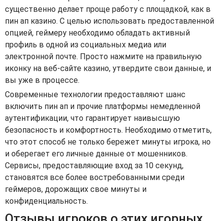
существенно делает проще работу с площадкой, как в
пин ап казино. С целью использовать предоставленной
опцией, геймеру необходимо обладать активный
профиль в одной из социальных медиа или
электронной почте. Просто нажмите на правильную
иконку на веб-сайте казино, утвердите свои данные, и
вы уже в процессе.
Современные технологии предоставляют шанс
включить пин ап и прочие платформы немедленной
аутентификации, что гарантирует наивысшую
безопасность и комфортность. Необходимо отметить,
что этот способ не только бережет минуты игрока, но
и оберегает его личные данные от мошенников.
Сервисы, предоставляющие вход за 10 секунд,
становятся все более востребованными среди
геймеров, дорожащих свое минуты и
конфиденциальность.
Отзывы игроков о этих игорных