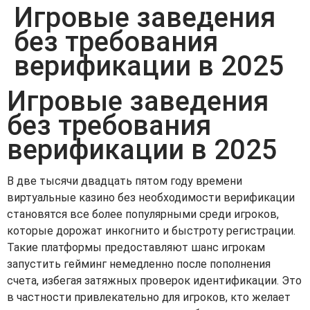
Игровые заведения
win
1vin
4rabit
mostbet casino
pinup casino
мостбет казино играть
без требования
верификации в 2025
Игровые заведения
без требования
верификации в 2025
В две тысячи двадцать пятом году времени
виртуальные казино без необходимости верификации
становятся все более популярными среди игроков,
которые дорожат инкогнито и быстроту регистрации.
Такие платформы предоставляют шанс игрокам
запустить гейминг немедленно после пополнения
счета, избегая затяжных проверок идентификации. Это
в частности привлекательно для игроков, кто желает