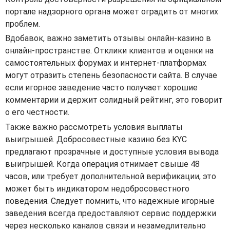
портале надзорного органа может оградить от многих
проблем.
Вдобавок, важно заметить отзывы онлайн-казино в
онлайн-пространстве. Отклики клиентов и оценки на
самостоятельных форумах и интернет-платформах
могут отразить степень безопасности сайта. В случае
если игорное заведение часто получает хорошие
комментарии и держит солидный рейтинг, это говорит
о его честности.
Также важно рассмотреть условия выплаты
выигрышей. Добросовестные казино без KYC
предлагают прозрачные и доступные условия вывода
выигрышей. Когда операция отнимает свыше 48
часов, или требует дополнительной верификации, это
может быть индикатором недобросовестного
поведения. Следует помнить, что надежные игорные
заведения всегда предоставляют сервис поддержки
через несколько каналов связи и незамедлительно