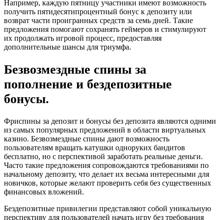
Например, каждую пятницу участники имеют возможность
получить пятидесятипроцентный бонус к депозиту или
возврат части проигранных средств за семь дней. Такие
предложения помогают сохранять геймеров и стимулируют
их продолжать игровой процесс, предоставляя
дополнительные шансы для триумфа.
Безвозмездные спины за
пополнение и бездепозитные
бонусы.
Фриспины за депозит и бонусы без депозита являются одними
из самых популярных предложений в области виртуальных
казино. Безвозмездные спины дают возможность
пользователям вращать катушки одноруких бандитов
бесплатно, но с перспективой заработать реальные деньги.
Часто такие предложения сопровождаются требованиями по
начальному депозиту, что делает их весьма интересными для
новичков, которые желают проверить себя без существенных
финансовых вложений.
Бездепозитные привилегии представляют собой уникальную
перспективу для пользователей начать игру без требования