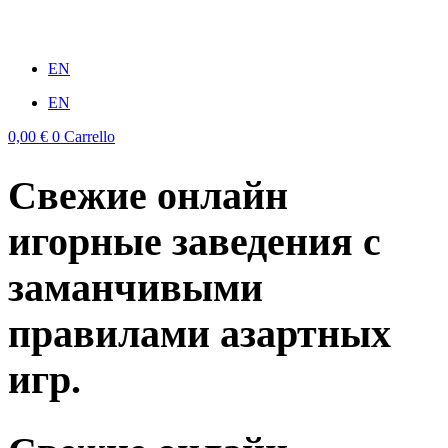
Vai
al
win
mostbet casino
1vin
pinup casino
4rabit
мостбет казино играть
contenuto
EN
EN
0,00
€
0
Carrello
Свежие онлайн
игорные заведения с
заманчивыми
правилами азартных
игр.