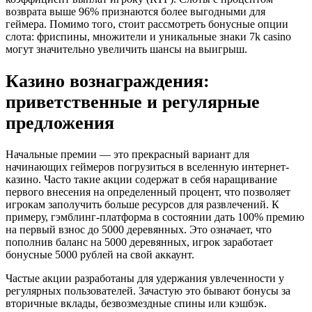
возврата выше 96% признаются более выгодными для
геймера. Помимо того, стоит рассмотреть бонусные опции
слота: фриспины, множители и уникальные знаки 7k casino
могут значительно увеличить шансы на выигрыш.
Казино вознаграждения:
приветственные и регулярные
предложения
Начальные премии — это прекрасный вариант для
начинающих геймеров погрузиться в вселенную интернет-
казино. Часто такие акции содержат в себя наращивание
первого внесения на определенный процент, что позволяет
игрокам заполучить больше ресурсов для развлечений. К
примеру, гэмблинг-платформа в состоянии дать 100% премию
на первый взнос до 5000 деревянных. Это означает, что
пополнив баланс на 5000 деревянных, игрок заработает
бонусные 5000 рублей на свой аккаунт.
Частые акции разработаны для удержания увлеченности у
регулярных пользователей. Зачастую это бывают бонусы за
вторичные вклады, безвозмездные спины или кэшбэк.