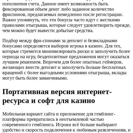
пополнения счета. Данное имеет возможность быть
фиксированная объем денег либо заданное количество
фриспинов, предлагаемых немедленно после регистрации.
Важно упомянуть, что эти бонусы часто идут с жесткими
правилами отыгрыша, которые следует удовлетворить прежде,
чем можно будет вывести добытые средства.
Подбор между фри-спинами за депозит и безвкладными
бонусами определяется выборов игрока в казино. Для тех,
которые стремится минимизировать риски и заполучить более
периода на игру, бездепозитные предложения могут оказаться
лучшим решением. Впрочем для более опытных геймеров,
желающих внести депозит и заполучить больше бесплатных
вращений с более выгодными условиями отыгрыша, вклады
могут быть более заманчивыми.
Портативная версия интернет-
ресурса и софт для казино
Мобильная вариант сайта и приложение для гемблинг-
платформы превратились в неотъемлемой частью
современного гемблинга. Игроки всё больше выбирают
удобство и скорость подключения к любимым развлечениям, и