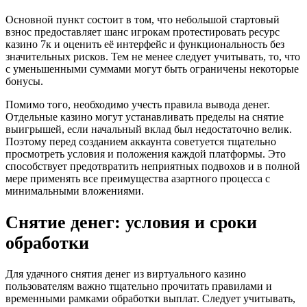
Основной пункт состоит в том, что небольшой стартовый
взнос предоставляет шанс игрокам протестировать ресурс
казино 7к и оценить её интерфейс и функциональность без
значительных рисков. Тем не менее следует учитывать, то, что
с уменьшенными суммами могут быть ограничены некоторые
бонусы.
Помимо того, необходимо учесть правила вывода денег.
Отдельные казино могут устанавливать пределы на снятие
выигрышей, если начальный вклад был недостаточно велик.
Поэтому перед созданием аккаунта советуется тщательно
просмотреть условия и положения каждой платформы. Это
способствует предотвратить неприятных подвохов и в полной
мере применять все преимущества азартного процесса с
минимальными вложениями.
Снятие денег: условия и сроки
обработки
Для удачного снятия денег из виртуального казино
пользователям важно тщательно прочитать правилами и
временными рамками обработки выплат. Следует учитывать,