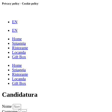
Privacy policy - Cookie policy
EN
EN
Home
Spiaggia
Ristorante
Locanda
Gift Box
Home
Spiaggia
Ristorante
Locanda
Gift Box
Candidatura
Nome
Cognome