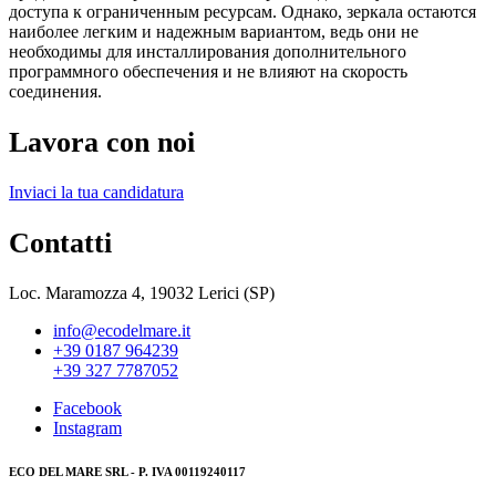
доступа к ограниченным ресурсам. Однако, зеркала остаются
наиболее легким и надежным вариантом, ведь они не
необходимы для инсталлирования дополнительного
программного обеспечения и не влияют на скорость
соединения.
Lavora con noi
Inviaci la tua candidatura
Contatti
Loc. Maramozza 4, 19032 Lerici (SP)
info@ecodelmare.it
+39 0187 964239
+39 327 7787052
Facebook
Instagram
ECO DEL MARE SRL - P. IVA 00119240117