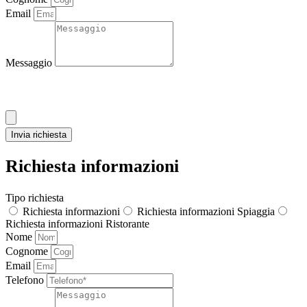
Email
Messaggio
Allega CV
Invia richiesta
Richiesta informazioni
Tipo richiesta
Richiesta informazioni
Richiesta informazioni Spiaggia
Richiesta informazioni Ristorante
Nome
Cognome
Email
Telefono