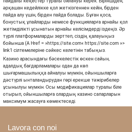
пайдалы кеңестер туралы ойлануы керек. Біріншіден,
әрқашан кедейлікке қол жеткізгеннен кейін, бірден
пайда алу үшін, бірден пайда болады. Бұған қоса,
бонустық ұпайларды немесе функцияларға арнайы қол
жетімділікті ұсынатын арнайы келісімдерді іздеңіз. Әр
түрлі платформаларды зерттеп, сіздің қалауыңыз
бойынша (A Href = »https://site.com« https://site.com »>
link1 сілтемелеріне сәйкес келетінін табыңыз.
Казино арасындағы бәсекелестік өскен сайын,
адалдық бағдарламалары одан да көп
шығармашылыққа айналуы мүмкін, ойыншыларға
дәстүрлі ынталандырудан гөрі ерекше тәжірибелер
ұсынылуы мүмкін. Осы модификациялар туралы біле
отырып, ойыншыларға олардың казино сапарларын
максимум жасауға көмектеседі.
Lavora con noi