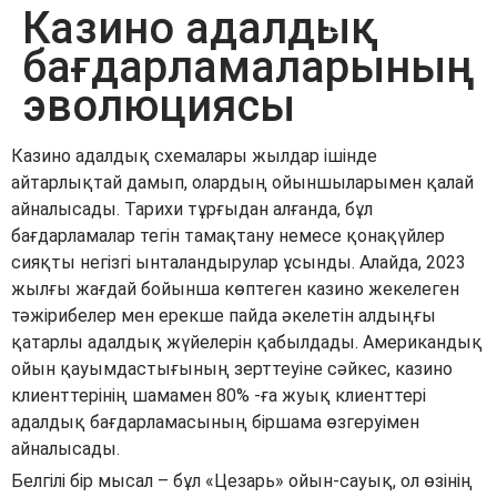
Казино адалдық
win
1vin
4rabit
mostbet casino
pinup casino
мостбет казино играть
бағдарламаларының
эволюциясы
Казино адалдық схемалары жылдар ішінде
айтарлықтай дамып, олардың ойыншыларымен қалай
айналысады. Тарихи тұрғыдан алғанда, бұл
бағдарламалар тегін тамақтану немесе қонақүйлер
сияқты негізгі ынталандырулар ұсынды. Алайда, 2023
жылғы жағдай бойынша көптеген казино жекелеген
тәжірибелер мен ерекше пайда әкелетін алдыңғы
қатарлы адалдық жүйелерін қабылдады. Американдық
ойын қауымдастығының зерттеуіне сәйкес, казино
клиенттерінің шамамен 80% -ға жуық клиенттері
адалдық бағдарламасының біршама өзгеруімен
айналысады.
Белгілі бір мысал – бұл «Цезарь» ойын-сауық, ол өзінің