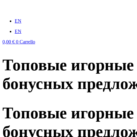
Vai
al
win
mostbet casino
1vin
pinup casino
4rabit
мостбет казино играть
contenuto
EN
EN
0,00
€
0
Carrello
Топовые игорные 
бонусных предло
Топовые игорные 
бонусных предло