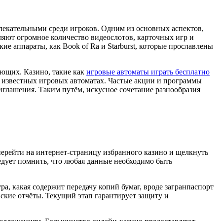
лекательными среди игроков. Одним из основных аспектов,
яют огромное количество видеослотов, карточных игр и
е аппараты, как Book of Ra и Starburst, которые прославлены
ющих. Казино, такие как
игровые автоматы играть бесплатно
на известных игровых автоматах. Частые акции и программы
иглашения. Таким путём, искусное сочетание разнообразия
 перейти на интернет-страницу избранного казино и щелкнуть
едует помнить, что любая данные необходимо быть
а, какая содержит передачу копий бумаг, вроде загранпаспорт
вские отчёты. Текущий этап гарантирует защиту и