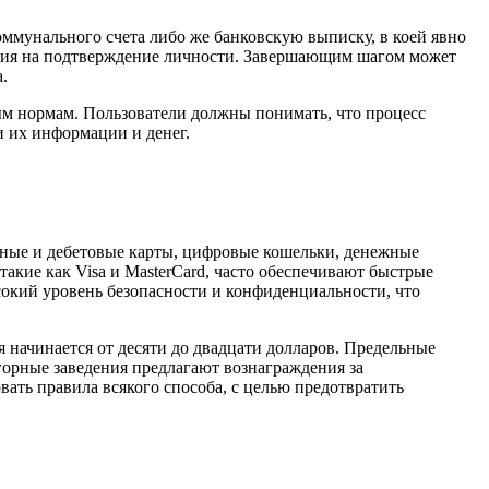
мунального счета либо же банковскую выписку, в коей явно
ления на подтверждение личности. Завершающим шагом может
.
ым нормам. Пользователи должны понимать, что процесс
и их информации и денег.
тные и дебетовые карты, цифровые кошельки, денежные
акие как Visa и MasterCard, часто обеспечивают быстрые
ысокий уровень безопасности и конфиденциальности, что
 начинается от десяти до двадцати долларов. Предельные
горные заведения предлагают вознаграждения за
ать правила всякого способа, с целью предотвратить