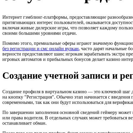
Интернет гэмблинг-платформы, предоставляющие разнообразие 
притягивающих интерес пользователей, оказывается доступнос
включая живые дилерские игры, что позволяет каждому пользова
своими большими уровнями отдачи.
Помимо этого, премиальные оферы играют значимую функцию 
без регистрации и смс онлайн вулкан
, часто дарят начальные 
верности предоставляют шанс игрокам зарабатывать экстра пре
игровых автоматов и прибыльных бонусов делает казино инте
Создание учетной записи и ре
Создание профиля в виртуальном казино — это ключевой шаг дл
на кнопку "Регистрация". Обычно этап начинается с введения 
современными, так как они будут использоваться для верификац
По завершении заполнения основной сведений геймеру может по
или права водителя. В отдельных случаях может требоваться в
останавливает обман.