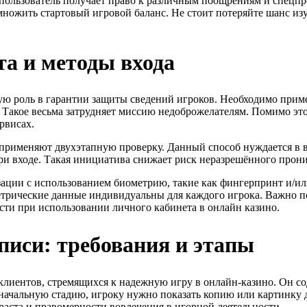
, пользователь получает право к различным поощрениям и спец
множить стартовый игровой баланс. Не стоит потеряйте шанс и
а и методы входа
ую роль в гарантии защиты сведений игроков. Необходимо прим
Такое весьма затрудняет миссию недоброжелателям. Помимо этого
рвисах.
применяют двухэтапную проверку. Данный способ нуждается в 
при входе. Такая инициатива снижает риск неразрешённого прон
ции с использованием биометрию, такие как фингерпринт и/или
метрические данные индивидуальны для каждого игрока. Важно 
сти при использовании личного кабинета в онлайн казино.
писи: требования и этапы
клиентов, стремящихся к надежную игру в онлайн-казино. Он со
начальную стадию, игроку нужно показать копию или картинку 
зраста и правомерности вовлечения в игорной деятельности.