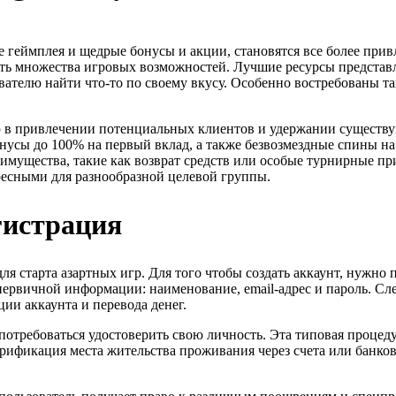
геймплея и щедрые бонусы и акции, становятся все более прив
ть множества игровых возможностей. Лучшие ресурсы представл
телю найти что-то по своему вкусу. Особенно востребованы таки
в привлечении потенциальных клиентов и удержании существу
бонусы до 100% на первый вклад, а также безвозмездные спины 
имущества, такие как возврат средств или особые турнирные пр
ресными для разнообразной целевой группы.
гистрация
я старта азартных игр. Для того чтобы создать аккаунт, нужно
первичной информации: наименование, email-адрес и пароль. Сл
ии аккаунта и перевода денег.
требоваться удостоверить свою личность. Эта типовая процедур
ерификация места жительства проживания через счета или банко