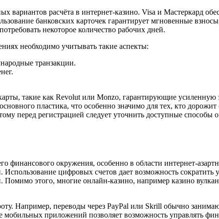
х вариантов расчёта в интернет-казино. Visa и Мастеркард обе
ьзование банковских карточек гарантирует мгновенные взносы, 
 потребовать некоторое количество рабочих дней.
ениях необходимо учитывать такие аспекты:
ународные транзакции.
нег.
арты, такие как Revolut или Monzo, гарантирующие усиленную
сновного пластика, что особенно значимо для тех, кто дорожит
тому перед регистрацией следует уточнить доступные способы о
о финансового окружения, особенно в области интернет-азартн
. Использование цифровых счетов дает возможность сократить 
и. Помимо этого, многие онлайн-казино, например казино вулкан
ту. Например, переводы через PayPal или Skrill обычно занимаю
чие мобильных приложений позволяет возможность управлять фин