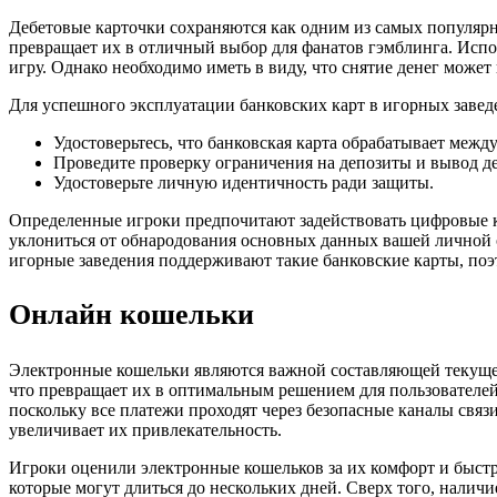
Дебетовые карточки сохраняются как одним из самых популярны
превращает их в отличный выбор для фанатов гэмблинга. Испол
игру. Однако необходимо иметь в виду, что снятие денег может
Для успешного эксплуатации банковских карт в игорных завед
Удостоверьтесь, что банковская карта обрабатывает межд
Проведите проверку ограничения на депозиты и вывод де
Удостоверьте личную идентичность ради защиты.
Определенные игроки предпочитают задействовать цифровые к
уклониться от обнародования основных данных вашей личной о
игорные заведения поддерживают такие банковские карты, поэ
Онлайн кошельки
Электронные кошельки являются важной составляющей текущег
что превращает их в оптимальным решением для пользователей
поскольку все платежи проходят через безопасные каналы связ
увеличивает их привлекательность.
Игроки оценили электронные кошельков за их комфорт и быстро
которые могут длиться до нескольких дней. Сверх того, нали