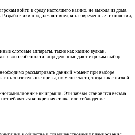
рокам войти в среду настоящего казино, не выходя из дома.
м. Разработчики продолжают внедрять современные технологии,
ные слотовые аппараты, такие как казино вулкан,
ит свои особенности: определенные дают игрокам выбор
 необходимо рассматривать данный момент при выборе
гать значительные призы, но менее часто, тогда как с низкой
а многомиллионные выигрыши. Эти забавы становятся весьма
 потребоваться конкретная ставка или соблюдение
муникации в обществе и совершенствования планирования.