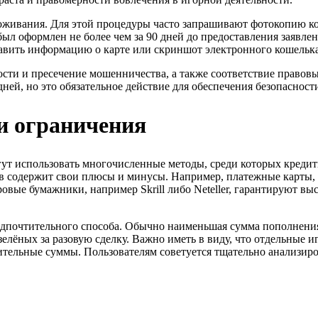
ивания. Для этой процедуры часто запрашивают фотокопию ком
 был оформлен не более чем за 90 дней до предоставления заяв
ставить информацию о карте или скриншот электронного кошелька
сти и пресечение мошенничества, а также соответствие правов
ней, но это обязательное действие для обеспечения безопасност
и ограничения
гут использовать многочисленные методы, среди которых креди
в содержит свои плюсы и минусы. Например, платежные карты, т
овые бумажники, например Skrill либо Neteller, гарантируют в
едпочтительного способа. Обычно наименьшая сумма пополнения
лёных за разовую сделку. Важно иметь в виду, что отдельные и
тельные суммы. Пользователям советуется тщательно анализиров