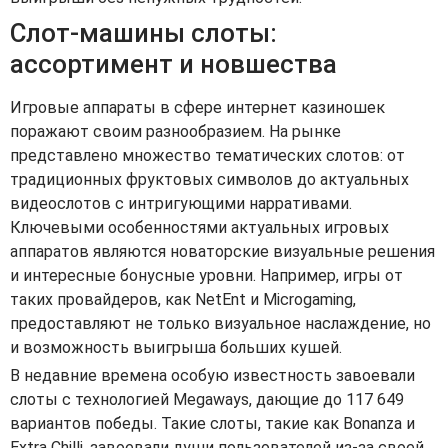
Слот-машины слоты:
ассортимент и новшества
Игровые аппараты в сфере интернет казиношек
поражают своим разнообразием. На рынке
представлено множество тематических слотов: от
традиционных фруктовых символов до актуальных
видеослотов с интригующими нарративами.
Ключевыми особенностями актуальных игровых
аппаратов являются новаторские визуальные решения
и интересные бонусные уровни. Например, игры от
таких провайдеров, как NetEnt и Microgaming,
предоставляют не только визуальное наслаждение, но
и возможность выигрыша больших кушей.
В недавние времена особую известность завоевали
слоты с технологией Megaways, дающие до 117 649
вариантов победы. Такие слоты, такие как Bonanza и
Extra Chilli, завоевали души пользователей из-за своей