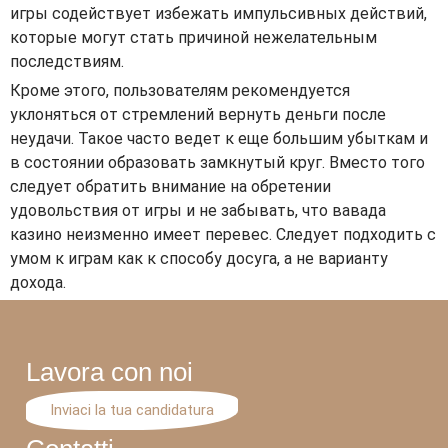
игры содействует избежать импульсивных действий,
которые могут стать причиной нежелательным
последствиям.
Кроме этого, пользователям рекомендуется
уклоняться от стремлений вернуть деньги после
неудачи. Такое часто ведет к еще большим убыткам и
в состоянии образовать замкнутый круг. Вместо того
следует обратить внимание на обретении
удовольствия от игры и не забывать, что вавада
казино неизменно имеет перевес. Следует подходить с
умом к играм как к способу досуга, а не варианту
дохода.
Lavora con noi
Inviaci la tua candidatura