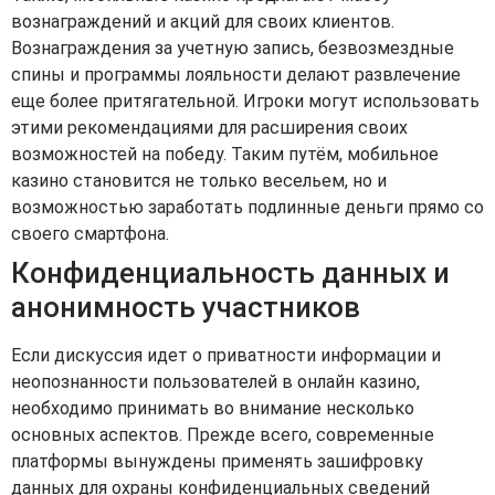
вознаграждений и акций для своих клиентов.
Вознаграждения за учетную запись, безвозмездные
спины и программы лояльности делают развлечение
еще более притягательной. Игроки могут использовать
этими рекомендациями для расширения своих
возможностей на победу. Таким путём, мобильное
казино становится не только весельем, но и
возможностью заработать подлинные деньги прямо со
своего смартфона.
Конфиденциальность данных и
анонимность участников
Если дискуссия идет о приватности информации и
неопознанности пользователей в онлайн казино,
необходимо принимать во внимание несколько
основных аспектов. Прежде всего, современные
платформы вынуждены применять зашифровку
данных для охраны конфиденциальных сведений