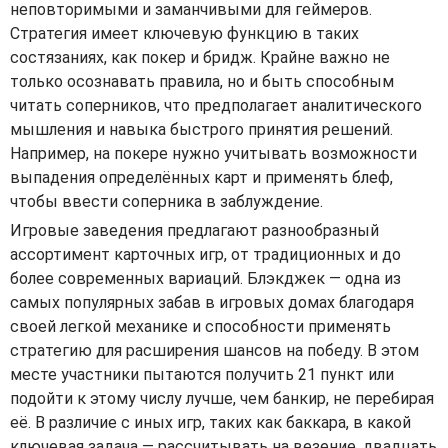
неповторимыми и заманчивыми для геймеров.
Стратегия имеет ключевую функцию в таких
состязаниях, как покер и бридж. Крайне важно не
только осознавать правила, но и быть способным
читать соперников, что предполагает аналитического
мышления и навыка быстрого принятия решений.
Например, на покере нужно учитывать возможности
выпадения определённых карт и применять блеф,
чтобы ввести соперника в заблуждение.
Игровые заведения предлагают разнообразный
ассортимент карточных игр, от традиционных и до
более современных вариаций. Блэкджек — одна из
самых популярных забав в игровых домах благодаря
своей легкой механике и способности применять
стратегию для расширения шансов на победу. В этом
месте участники пытаются получить 21 пункт или
подойти к этому числу лучше, чем банкир, не перебирая
её. В различие с иных игр, таких как баккара, в какой
ключевая задача — рассчитывать на везение, двадцать