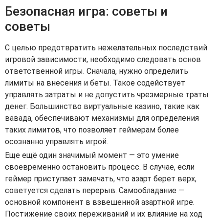
Безопасная игра: советы и
советы
С целью предотвратить нежелательных последствий
игровой зависимости, необходимо следовать основ
ответственной игры. Сначала, нужно определить
лимиты на внесения и беты. Такое содействует
управлять затраты и не допустить чрезмерные траты
денег. Большинство виртуальные казино, такие как
вавада, обеспечивают механизмы для определения
таких лимитов, что позволяет геймерам более
осознанно управлять игрой.
Еще ещё один значимый момент — это умение
своевременно остановить процесс. В случае, если
геймер приступает замечать, что азарт берет верх,
советуется сделать перерыв. Самообладание —
основной компонент в взвешенной азартной игре.
Постижение своих переживаний и их влияние на ход