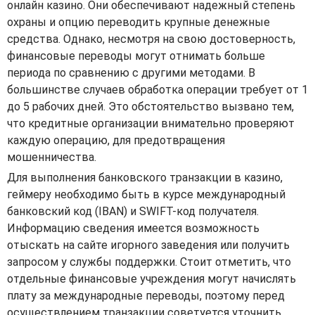
онлайн казино. Они обеспечивают надежный степень
охраны и опцию переводить крупные денежные
средства. Однако, несмотря на свою достоверность,
финансовые переводы могут отнимать больше
периода по сравнению с другими методами. В
большинстве случаев обработка операции требует от 1
до 5 рабочих дней. Это обстоятельство вызвано тем,
что кредитные организации внимательно проверяют
каждую операцию, для предотвращения
мошенничества.
Для выполнения банковского транзакции в казино,
геймеру необходимо быть в курсе международный
банковский код (IBAN) и SWIFT-код получателя.
Информацию сведения имеется возможность
отыскать на сайте игорного заведения или получить
запросом у службы поддержки. Стоит отметить, что
отдельные финансовые учреждения могут начислять
плату за международные переводы, поэтому перед
осуществлением транзакции советуется уточнить