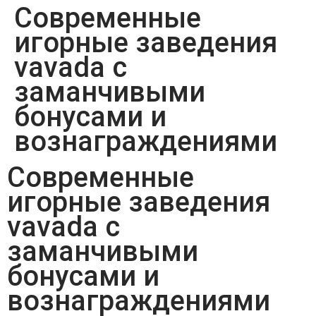
Современные
win
1vin
4rabit
mostbet casino
pinup casino
мостбет казино играть
игорные заведения
vavada с
заманчивыми
бонусами и
вознаграждениями
Современные
игорные заведения
vavada с
заманчивыми
бонусами и
вознаграждениями