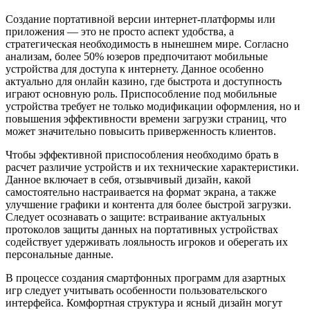
Создание портативной версии интернет-платформы или
приложения — это не просто аспект удобства, а
стратегическая необходимость в нынешнем мире. Согласно
анализам, более 50% юзеров предпочитают мобильные
устройства для доступа к интернету. Данное особенно
актуально для онлайн казино, где быстрота и доступность
играют основную роль. Приспособление под мобильные
устройства требует не только модификации оформления, но и
повышения эффективности времени загрузки страниц, что
может значительно повысить приверженность клиентов.
Чтобы эффективной приспособления необходимо брать в
расчет различие устройств и их технические характеристики.
Данное включает в себя, отзывчивый дизайн, какой
самостоятельно настраивается на формат экрана, а также
улучшение графики и контента для более быстрой загрузки.
Следует осознавать о защите: встраивание актуальных
протоколов защиты данных на портативных устройствах
содействует удерживать лояльность игроков и оберегать их
персональные данные.
В процессе создания смартфонных программ для азартных
игр следует учитывать особенности пользовательского
интерфейса. Комфортная структура и ясный дизайн могут