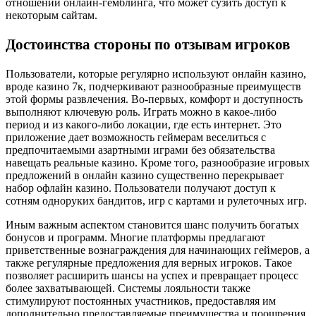
отношении онлайн-гемблинга, что может сузить доступ к
некоторым сайтам.
Достоинства стороны по отзывам игроков
Пользователи, которые регулярно используют онлайн казино,
вроде казино 7к, подчеркивают разнообразные преимуществ
этой формы развлечения. Во-первых, комфорт и доступность
выполняют ключевую роль. Играть можно в какое-либо
период и из какого-либо локации, где есть интернет. Это
приложение дает возможность геймерам веселиться с
предпочитаемыми азартными играми без обязательства
навещать реальные казино. Кроме того, разнообразие игровых
предложений в онлайн казино существенно перекрывает
набор офлайн казино. Пользователи получают доступ к
сотням одноруких бандитов, игр с картами и рулеточных игр.
Иным важным аспектом становится шанс получить богатых
бонусов и программ. Многие платформы предлагают
приветственные вознаграждения для начинающих геймеров, а
также регулярные предложения для верных игроков. Такое
позволяет расширить шансы на успех и превращает процесс
более захватывающей. Системы лояльности также
стимулируют постоянных участников, предоставляя им
дополнительно предоставляемые преимущества и поощрения.