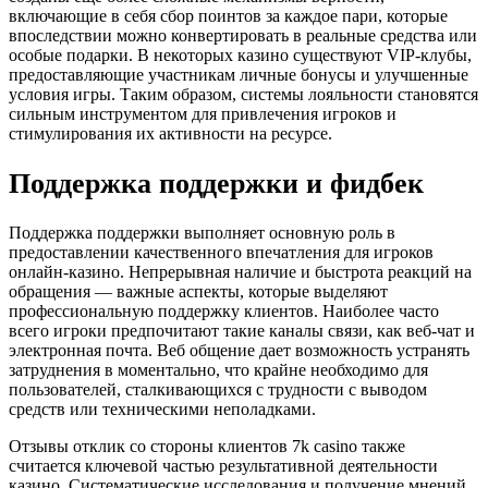
включающие в себя сбор поинтов за каждое пари, которые
впоследствии можно конвертировать в реальные средства или
особые подарки. В некоторых казино существуют VIP-клубы,
предоставляющие участникам личные бонусы и улучшенные
условия игры. Таким образом, системы лояльности становятся
сильным инструментом для привлечения игроков и
стимулирования их активности на ресурсе.
Поддержка поддержки и фидбек
Поддержка поддержки выполняет основную роль в
предоставлении качественного впечатления для игроков
онлайн-казино. Непрерывная наличие и быстрота реакций на
обращения — важные аспекты, которые выделяют
профессиональную поддержку клиентов. Наиболее часто
всего игроки предпочитают такие каналы связи, как веб-чат и
электронная почта. Веб общение дает возможность устранять
затруднения в моментально, что крайне необходимо для
пользователей, сталкивающихся с трудности с выводом
средств или техническими неполадками.
Отзывы отклик со стороны клиентов 7k casino также
считается ключевой частью результативной деятельности
казино. Систематические исследования и получение мнений