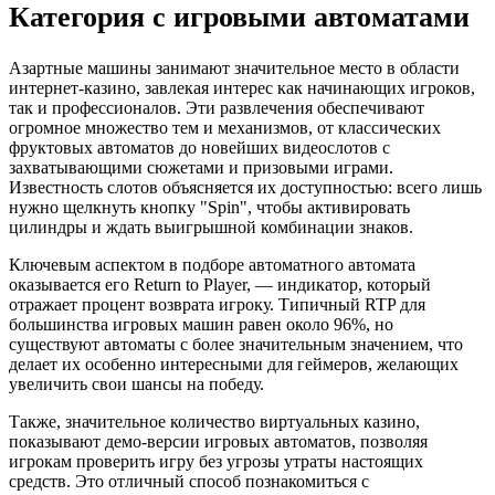
Категория с игровыми автоматами
Азартные машины занимают значительное место в области
интернет-казино, завлекая интерес как начинающих игроков,
так и профессионалов. Эти развлечения обеспечивают
огромное множество тем и механизмов, от классических
фруктовых автоматов до новейших видеослотов с
захватывающими сюжетами и призовыми играми.
Известность слотов объясняется их доступностью: всего лишь
нужно щелкнуть кнопку "Spin", чтобы активировать
цилиндры и ждать выигрышной комбинации знаков.
Ключевым аспектом в подборе автоматного автомата
оказывается его Return to Player, — индикатор, который
отражает процент возврата игроку. Типичный RTP для
большинства игровых машин равен около 96%, но
существуют автоматы с более значительным значением, что
делает их особенно интересными для геймеров, желающих
увеличить свои шансы на победу.
Также, значительное количество виртуальных казино,
показывают демо-версии игровых автоматов, позволяя
игрокам проверить игру без угрозы утраты настоящих
средств. Это отличный способ познакомиться с