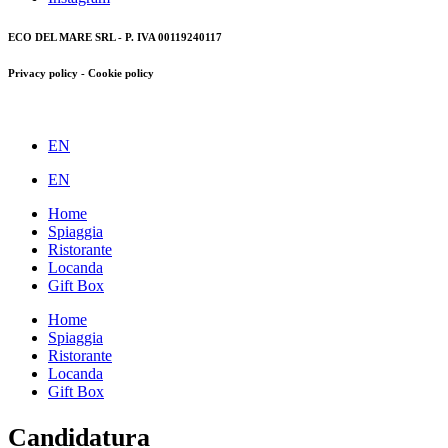
ECO DEL MARE SRL - P. IVA 00119240117
Privacy policy - Cookie policy
EN
EN
Home
Spiaggia
Ristorante
Locanda
Gift Box
Home
Spiaggia
Ristorante
Locanda
Gift Box
Candidatura