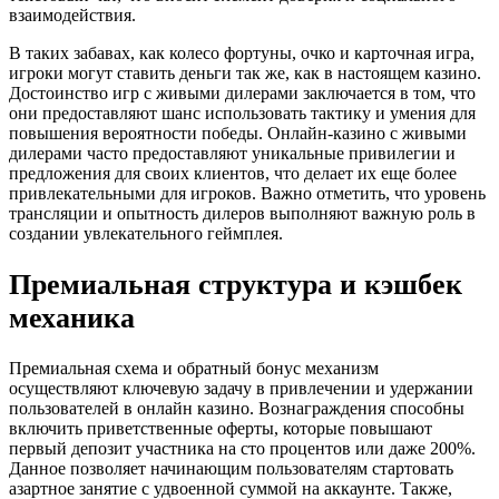
взаимодействия.
В таких забавах, как колесо фортуны, очко и карточная игра,
игроки могут ставить деньги так же, как в настоящем казино.
Достоинство игр с живыми дилерами заключается в том, что
они предоставляют шанс использовать тактику и умения для
повышения вероятности победы. Онлайн-казино с живыми
дилерами часто предоставляют уникальные привилегии и
предложения для своих клиентов, что делает их еще более
привлекательными для игроков. Важно отметить, что уровень
трансляции и опытность дилеров выполняют важную роль в
создании увлекательного геймплея.
Премиальная структура и кэшбек
механика
Премиальная схема и обратный бонус механизм
осуществляют ключевую задачу в привлечении и удержании
пользователей в онлайн казино. Вознаграждения способны
включить приветственные оферты, которые повышают
первый депозит участника на сто процентов или даже 200%.
Данное позволяет начинающим пользователям стартовать
азартное занятие с удвоенной суммой на аккаунте. Также,