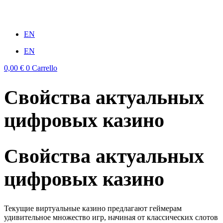
Vai
al
win
mostbet casino
1vin
pinup casino
4rabit
мостбет казино играть
contenuto
EN
EN
0,00
€
0
Carrello
Свойства актуальных
цифровых казино
Свойства актуальных
цифровых казино
Текущие виртуальные казино предлагают геймерам
удивительное множество игр, начиная от классических слотов