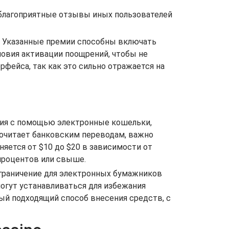
 благоприятные отзывы иных пользователей
. Указанные премии способны включать
ловия активации поощрений, чтобы не
рфейса, так как это сильно отражается на
ения с помощью электронные кошельки,
едпочитает банковским переводам, важно
няется от $10 до $20 в зависимости от
 процентов или свыше.
ограничение для электронных бумажников
огут устанавливаться для избежания
ый подходящий способ внесения средств, с