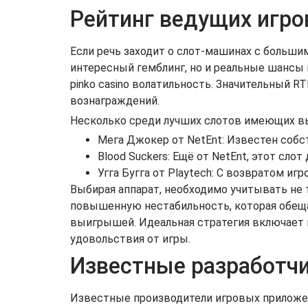
Рейтинг ведущих игро
Если речь заходит о слот-машинах с больши
интересный гемблинг, но и реальные шансы 
pinko casino волатильность. Значительный R
вознаграждений.
Несколько среди лучших слотов имеющих 
Мега Джокер от NetEnt: Известен собс
Blood Suckers: Ещё от NetEnt, этот сло
Угга Бугга от Playtech: С возвратом и
Выбирая аппарат, необходимо учитывать не
повышенную нестабильность, которая обеща
выигрышей. Идеальная стратегия включает 
удовольствия от игры.
Известные разработчи
Известные производители игровых приложен