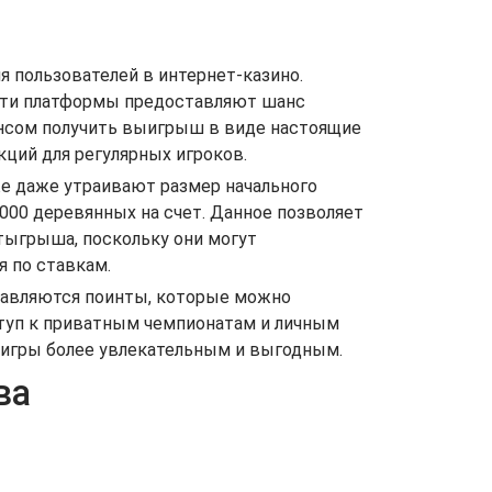
 пользователей в интернет-казино.
 Эти платформы предоставляют шанс
шансом получить выигрыш в виде настоящие
ций для регулярных игроков.
е даже утраивают размер начального
2000 деревянных на счет. Данное позволяет
тыгрыша, поскольку они могут
я по ставкам.
бавляются поинты, которые можно
ступ к приватным чемпионатам и личным
 игры более увлекательным и выгодным.
ва