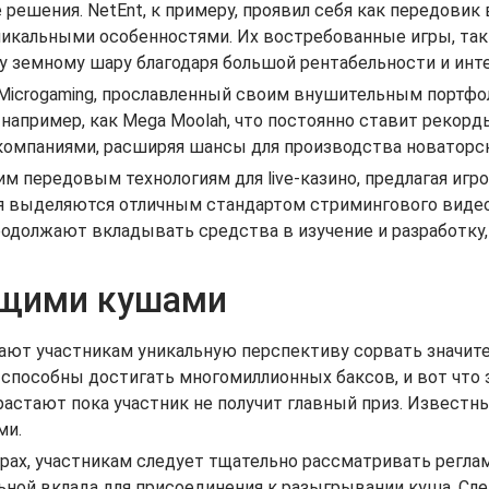
ешения. NetEnt, к примеру, проявил себя как передовик 
альными особенностями. Их востребованные игры, такие 
у земному шару благодаря большой рентабельности и инт
Microgaming, прославленный своим внушительным портфол
например, как Mega Moolah, что постоянно ставит рекорд
омпаниями, расширяя шансы для производства новаторск
им передовым технологиям для live-казино, предлагая иг
лия выделяются отличным стандартом стримингового виде
родолжают вкладывать средства в изучение и разработку
ющими кушами
ют участникам уникальную перспективу сорвать значит
способны достигать многомиллионных баксов, и вот что 
астают пока участник не получит главный приз. Известн
ми.
рах, участникам следует тщательно рассматривать регла
ой вклада для присоединения к разыгрывании куша. След