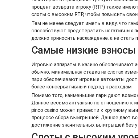
процент возврата игроку (RTP) также имею
слоты с высоким RTP, чтобы повысить свои
Тем не менее следует иметь в виду, что гэ
способствуют предотвратить негативных пос
должно приносить наслаждение, а не стать 
Самые низкие взносы 
Игровые аппараты в казино обеспечивают а
обычно, минимальная ставка на слотах измен
пари обеспечивают игровые автоматы достиж
более консервативный подход к расходам.
Помимо того, наименьшие пари дают возмож
Данное весьма актуально по отношению к 
pinco casino может привести к крупному в
процессе сбора выигрышей. Данное дает во
достижение значительных выигрышей без у
Слоты с высоким уро