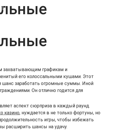
альные
N
альные
им захватывающим графикам и
менитый его колоссальными кушами. Этот
ам шанс заработать огромные суммы. Иной
граждениями. Он отлично годится для
бавляет аспект сюрприза в каждый раунд.
о казино
, нуждается в не только фортуны, но
 продолжительность игры, чтобы избежать
зы расширить шансы на удачу.