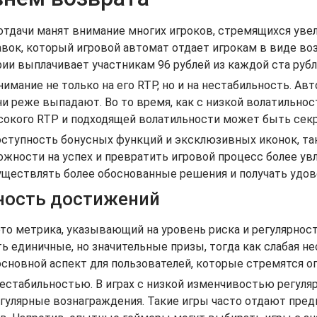
тдачи манят внимание многих игроков, стремящихся уве
вок, который игровой автомат отдает игрокам в виде во
ии выплачивает участникам 96 рублей из каждой ста рубл
нимание не только на его RTP, но и на нестабильность. 
и реже выпадают. Во то время, как с низкой волатильнос
кого RTP и подходящей волатильности может быть секре
ступность бонусных функций и эксклюзивных иконок, так
жности на успех и превратить игровой процесс более ув
ществлять более обоснованные решения и получать удово
ность достижений
это метрика, указывающий на уровень риска и регулярно
ть единичные, но значительные призы, тогда как слабая н
сновной аспект для пользователей, которые стремятся о
естабильностью. В играх с низкой изменчивостью регуля
гулярные вознаграждения. Такие игры часто отдают пред