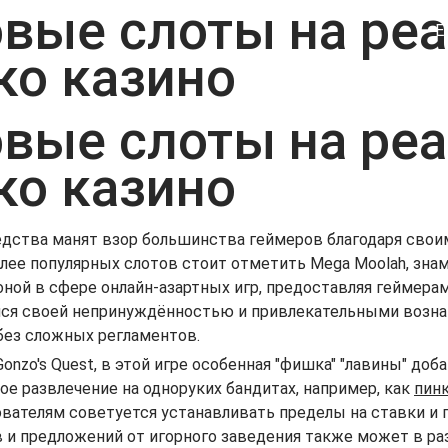
овые слоты на ре
win
1vin
4rabit
mostbet casino
pinup casino
мостбет казино играть
E
ко казино
овые слоты на ре
ко казино
дства манят взор большинства геймеров благодаря сво
лее популярных слотов стоит отметить Mega Moolah, зна
коной в сфере онлайн-азартных игр, предоставляя геймер
вился своей непринуждённостью и привлекательными возна
без сложных регламентов.
onzo's Quest, в этой игре особенная "фишка" "лавины" до
ое развлечение на одноруких бандитах, например, как
пинк
ователям советуется устанавливать пределы на ставки и
 и предложений от игорного заведения также может в ра