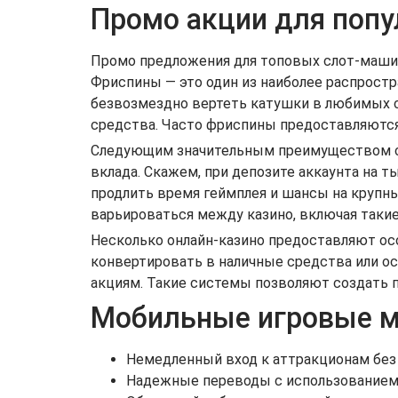
Промо акции для попу
Промо предложения для топовых слот-машин 
Фриспины — это один из наиболее распрост
безвозмездно вертеть катушки в любимых сл
средства. Часто фриспины предоставляются 
Следующим значительным преимуществом ст
вклада. Скажем, при депозите аккаунта на т
продлить время геймплея и шансы на крупн
варьироваться между казино, включая такие 
Несколько онлайн-казино предоставляют ос
конвертировать в наличные средства или о
акциям. Такие системы позволяют создать 
Мобильные игровые м
Немедленный вход к аттракционам без 
Надежные переводы с использованием