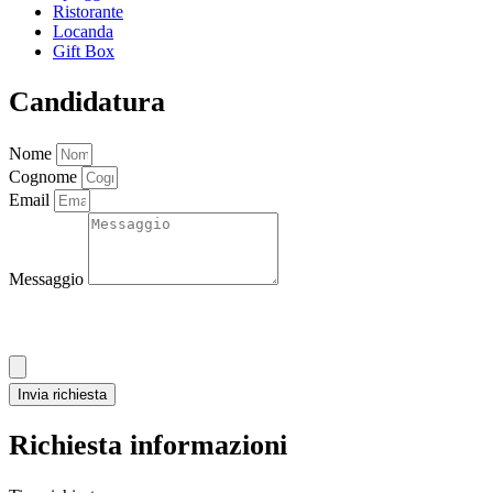
Ristorante
Locanda
Gift Box
Candidatura
Nome
Cognome
Email
Messaggio
Allega CV
Invia richiesta
Richiesta informazioni