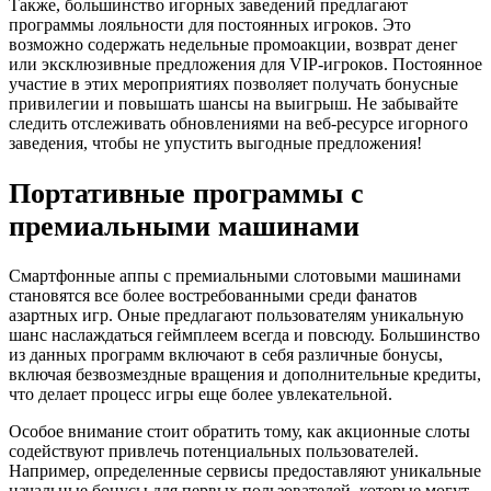
Также, большинство игорных заведений предлагают
программы лояльности для постоянных игроков. Это
возможно содержать недельные промоакции, возврат денег
или эксклюзивные предложения для VIP-игроков. Постоянное
участие в этих мероприятиях позволяет получать бонусные
привилегии и повышать шансы на выигрыш. Не забывайте
следить отслеживать обновлениями на веб-ресурсе игорного
заведения, чтобы не упустить выгодные предложения!
Портативные программы с
премиальными машинами
Смартфонные аппы с премиальными слотовыми машинами
становятся все более востребованными среди фанатов
азартных игр. Оные предлагают пользователям уникальную
шанс наслаждаться геймплеем всегда и повсюду. Большинство
из данных программ включают в себя различные бонусы,
включая безвозмездные вращения и дополнительные кредиты,
что делает процесс игры еще более увлекательной.
Особое внимание стоит обратить тому, как акционные слоты
содействуют привлечь потенциальных пользователей.
Например, определенные сервисы предоставляют уникальные
начальные бонусы для первых пользователей, которые могут