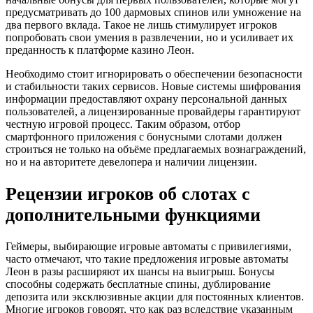
предусматривать до 100 дармовых спинов или умножение на
два первого вклада. Такое не лишь стимулирует игроков
попробовать свои умения в развлечении, но и усиливает их
преданность к платформе казино Леон.
Необходимо стоит игнорировать о обеспечении безопасности
и стабильности таких сервисов. Новые системы шифрования
информации предоставляют охрану персональной данных
пользователей, а лицензированные провайдеры гарантируют
честную игровой процесс. Таким образом, отбор
смартфонного приложения с бонусными слотами должен
строиться не только на объёме предлагаемых вознаграждений,
но и на авторитете девелопера и наличии лицензии.
Рецензии игроков об слотах с
дополнительными функциями
Геймеры, выбирающие игровые автоматы с привилегиями,
часто отмечают, что такие предложения игровые автоматы
Леон в разы расширяют их шансы на выигрыш. Бонусы
способны содержать бесплатные спины, дублирование
депозита или эксклюзивные акции для постоянных клиентов.
Многие игроков говорят, что как раз вследствие указанным