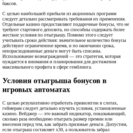
баксов.
С целью наибольшей прибыли из акционных программ
следует детально рассматривать требования их применения.
Отдельные казино предоставляют подарочные бонусы, что не
требуют стартового депозита, но способны содержать более
жесткие условия по отыгрышу. Помимо этого следует
учитывать сроки действия: значительное количество бонусы
действуют ограниченное время, и по окончании срока,
неизрасходованные деньги могут быть списаны.
Использование вознаграждений — это стратегия, которая
нуждается в внимания и планирования для достижения
максимального профита в сфере гемблинга.
Условия отыгрыша бонусов в
игровых автоматах
С целью результативно отработать привилегии в слотах,
геймерам следует детально изучить условия, установленные
казино. Вейджер — это важный индикатор, показывающий,
сколько раза необходимо отыграть размер премии или
внесения перед тем, как забрать призовые деньги. Допустим,
если отыгрыш составляет x30, а пользователь забрал