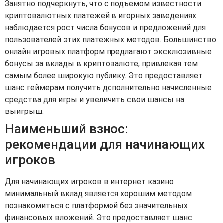
Занятно подчеркнуть, что с подъемом известности
криптовалютных платежей в игорных заведениях
наблюдается рост числа бонусов и предложений для
пользователей этих платежных методов. Большинство
онлайн игровых платформ предлагают эксклюзивные
бонусы за вклады в криптовалюте, привлекая тем
самым более широкую публику. Это предоставляет
шанс геймерам получить дополнительно начисленные
средства для игры и увеличить свои шансы на
выигрыш.
Наименьший взнос:
рекомендации для начинающих
игроков
Для начинающих игроков в интернет казино
минимальный вклад является хорошим методом
познакомиться с платформой без значительных
финансовых вложений. Это предоставляет шанс