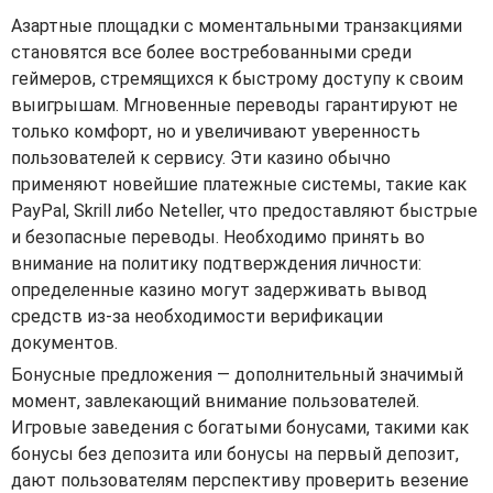
Азартные площадки с моментальными транзакциями
становятся все более востребованными среди
геймеров, стремящихся к быстрому доступу к своим
выигрышам. Мгновенные переводы гарантируют не
только комфорт, но и увеличивают уверенность
пользователей к сервису. Эти казино обычно
применяют новейшие платежные системы, такие как
PayPal, Skrill либо Neteller, что предоставляют быстрые
и безопасные переводы. Необходимо принять во
внимание на политику подтверждения личности:
определенные казино могут задерживать вывод
средств из-за необходимости верификации
документов.
Бонусные предложения — дополнительный значимый
момент, завлекающий внимание пользователей.
Игровые заведения с богатыми бонусами, такими как
бонусы без депозита или бонусы на первый депозит,
дают пользователям перспективу проверить везение