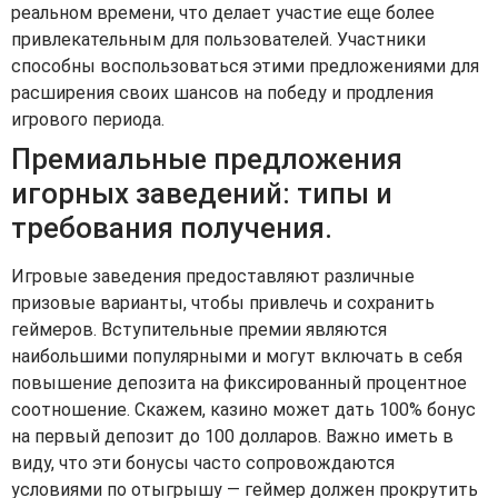
реальном времени, что делает участие еще более
привлекательным для пользователей. Участники
способны воспользоваться этими предложениями для
расширения своих шансов на победу и продления
игрового периода.
Премиальные предложения
игорных заведений: типы и
требования получения.
Игровые заведения предоставляют различные
призовые варианты, чтобы привлечь и сохранить
геймеров. Вступительные премии являются
наибольшими популярными и могут включать в себя
повышение депозита на фиксированный процентное
соотношение. Скажем, казино может дать 100% бонус
на первый депозит до 100 долларов. Важно иметь в
виду, что эти бонусы часто сопровождаются
условиями по отыгрышу — геймер должен прокрутить