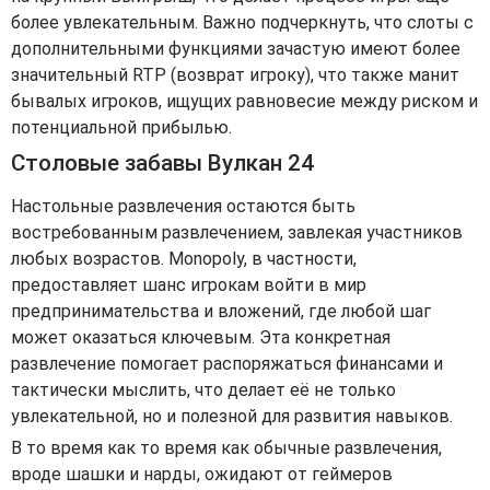
более увлекательным. Важно подчеркнуть, что слоты с
дополнительными функциями зачастую имеют более
значительный RTP (возврат игроку), что также манит
бывалых игроков, ищущих равновесие между риском и
потенциальной прибылью.
Столовые забавы Вулкан 24
Настольные развлечения остаются быть
востребованным развлечением, завлекая участников
любых возрастов. Monopoly, в частности,
предоставляет шанс игрокам войти в мир
предпринимательства и вложений, где любой шаг
может оказаться ключевым. Эта конкретная
развлечение помогает распоряжаться финансами и
тактически мыслить, что делает её не только
увлекательной, но и полезной для развития навыков.
В то время как то время как обычные развлечения,
вроде шашки и нарды, ожидают от геймеров