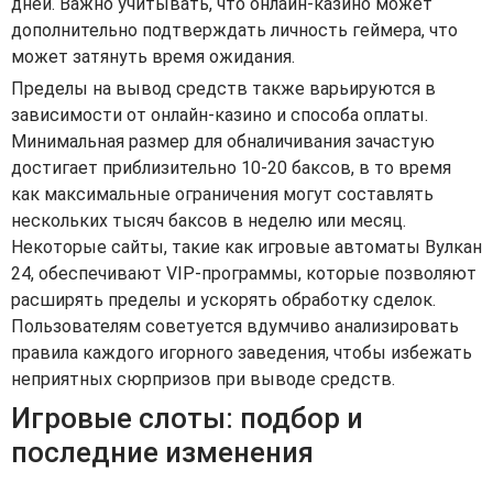
дней. Важно учитывать, что онлайн-казино может
дополнительно подтверждать личность геймера, что
может затянуть время ожидания.
Пределы на вывод средств также варьируются в
зависимости от онлайн-казино и способа оплаты.
Минимальная размер для обналичивания зачастую
достигает приблизительно 10-20 баксов, в то время
как максимальные ограничения могут составлять
нескольких тысяч баксов в неделю или месяц.
Некоторые сайты, такие как игровые автоматы Вулкан
24, обеспечивают VIP-программы, которые позволяют
расширять пределы и ускорять обработку сделок.
Пользователям советуется вдумчиво анализировать
правила каждого игорного заведения, чтобы избежать
неприятных сюрпризов при выводе средств.
Игровые слоты: подбор и
последние изменения