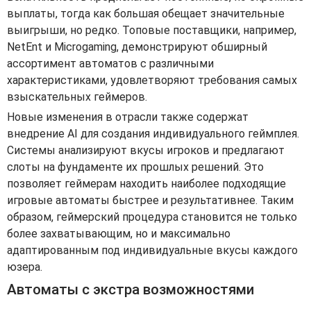
выплаты, тогда как большая обещает значительные
выигрыши, но редко. Топовые поставщики, например,
NetEnt и Microgaming, демонстрируют обширный
ассортимент автоматов с различными
характеристиками, удовлетворяют требования самых
взыскательных геймеров.
Новые изменения в отрасли также содержат
внедрение AI для создания индивидуального геймплея.
Системы анализируют вкусы игроков и предлагают
слоты на фундаменте их прошлых решений. Это
позволяет геймерам находить наиболее подходящие
игровые автоматы быстрее и результативнее. Таким
образом, геймерский процедура становится не только
более захватывающим, но и максимально
адаптированным под индивидуальные вкусы каждого
юзера.
Автоматы с экстра возможностями