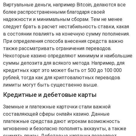
Виртуальные деньги, например Bitcoin, делаются все
более распространенными благодаря своей
надежности и минимальным сборам. Тем не менее
следует брать в расчет нестабильность ставки, какая
в состоянии повлиять на конечную сумму пополнения.
При определения способа внесения средств важно
также рассматривать ограничения переводов.
Некоторые казино определяют минимум и наибольшие
суммы депозита для всякого метода. Например, для
кредитных карт это может быть от 500 до 100 000
рублей, тогда как для криптовалютных переводов
лимиты могут быть существенно выше.
Кредитные и дебетовые карты
Заемные и платежные карточки стали важной
составляющей сферы онлайн казино. Данные
платежные средства дают игрокам возможность
мгновенно и безопасно пополнять аккаунты, а также
снимать призы. Дебетовые карточки позволяют