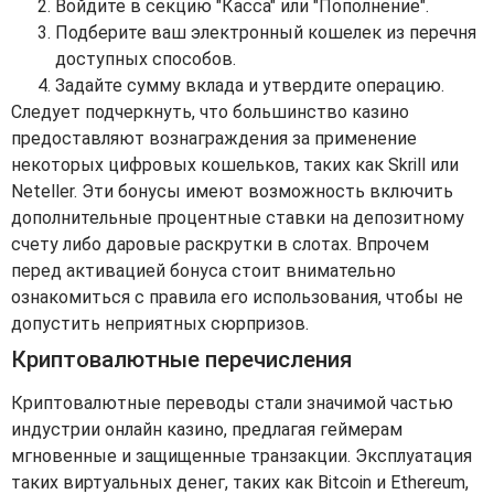
Войдите в секцию "Касса" или "Пополнение".
Подберите ваш электронный кошелек из перечня
доступных способов.
Задайте сумму вклада и утвердите операцию.
Следует подчеркнуть, что большинство казино
предоставляют вознаграждения за применение
некоторых цифровых кошельков, таких как Skrill или
Neteller. Эти бонусы имеют возможность включить
дополнительные процентные ставки на депозитному
счету либо даровые раскрутки в слотах. Впрочем
перед активацией бонуса стоит внимательно
ознакомиться с правила его использования, чтобы не
допустить неприятных сюрпризов.
Криптовалютные перечисления
Криптовалютные переводы стали значимой частью
индустрии онлайн казино, предлагая геймерам
мгновенные и защищенные транзакции. Эксплуатация
таких виртуальных денег, таких как Bitcoin и Ethereum,