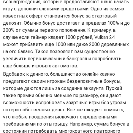
вознаграждения, которые предоставляют шанс начать
игру с дополнительными средствами. Одно из самых
известных оферт становится бонус за стартовый
депозит. Обычно бонус достигает в пределах 100% и до
200% от суммы первого пополнения. К примеру, в
случае если геймер кладет 1000 рублей, Vulkan 24
может прибавить еще 1000 или даже 2000 деревянных
на его баланс. Такое позволяет вам существенно
увеличить первоначальный банкролл и попробовать
еще больше игровых автоматов.
Вдобавок к данного, большинство онлайн-казино
предлагают своим игрокам бездепозитные бонусы,
которые даются лишь за создание аккаунта. Пускай
такие премии обычно меньше по размеру, они дают
возможность испробовать азартные игры без угрозы
потери собственных денег. Всё же следует помнить,
что любые поощрения включают определенными
требованиями по отыгрышу. Например, сумма бонуса в
состоянии потребовать многократного повторного