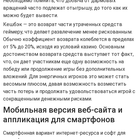
Необходимо помнить, что добыча от дармовых
вращений часто подлежат отыгрышу, до того как их
можно будет вывести.
Кешбэк — это возврат части утраченных средств
геймеру, что делает развлечение менее рискованным.
Обычно коэффициент возврата колеблется в пределах
от 5% до 20%, исходя из условий казино. Основным
достоинством возврата средств выступает тот факт,
что, он дает участникам еще одну возможность на
победу или продолжение игры без дополнительных
вложений. Для энергичных игроков это может стать
весомым плюсом, давая возможность возместить
часть потерь и продолжать удовольствоваться игрой с
сокращенными денежными рисками.
Мобильная версия веб-сайта и
аппликация для смартфонов
Смартфонная вариант интернет-ресурса и софт для