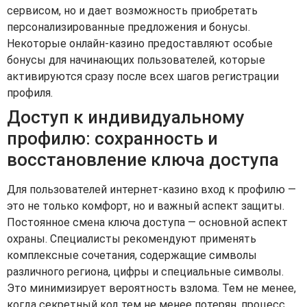
сервисом, но и дает возможность приобретать
персонализированные предложения и бонусы.
Некоторые онлайн-казино предоставляют особые
бонусы для начинающих пользователей, которые
активируются сразу после всех шагов регистрации
профиля.
Доступ к индивидуальному
профилю: сохранность и
восстановление ключа доступа
Для пользователей интернет-казино вход к профилю —
это не только комфорт, но и важный аспект защиты.
Постоянное смена ключа доступа — основной аспект
охраны. Специалисты рекомендуют применять
комплексные сочетания, содержащие символы
различного региона, цифры и специальные символы.
Это минимизирует вероятность взлома. Тем не менее,
когда секретный код тем не менее потерян, процесс