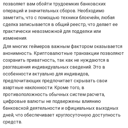
позволяет вам обойти трудоемких банковских
операций и значительных сборов. Необходимо
заметить, что с помощью техники блокчейн, любая
сделка записывается в общий реестр, что делает ее
практически невозможной для подделки или
изменения.
Для многих геймеров важным фактором оказывается
анонимность. Криптовалютные транзакции позволяют
сохранить приватность, так как не нуждаются в
разглашения индивидуальных сведений. Это в
особенности актуально для индивидов,
предпочитающих предпочитает скрывать свои
азартные наклонности. Кроме того, в
противоположность обычных систем расчета,
цифровые валюты не подвержены влиянию
банковской деятельности и официальных выходных
дней, что обеспечивает круглосуточную доступность
средств.