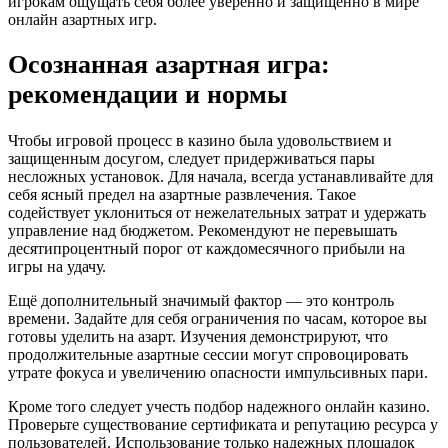
игрокам ощущать себя более уверенно и защищенно в мире
онлайн азартных игр.
Осознанная азартная игра:
рекомендации и нормы
Чтобы игровой процесс в казино была удовольствием и
защищенным досугом, следует придерживаться пары
несложных установок. Для начала, всегда устанавливайте для
себя ясный предел на азартные развлечения. Такое
содействует уклониться от нежелательных затрат и удержать
управление над бюджетом. Рекомендуют не перевышать
десятипроцентный порог от каждомесячного прибыли на
игры на удачу.
Ещё дополнительный значимый фактор — это контроль
времени. Задайте для себя ограничения по часам, которое вы
готовы уделить на азарт. Изучения демонстрируют, что
продолжительные азартные сессии могут спровоцировать
утрате фокуса и увеличению опасности импульсивных пари.
Кроме того следует учесть подбор надежного онлайн казино.
Проверьте существование сертификата и репутацию ресурса у
пользователей. Использование только надежных площадок