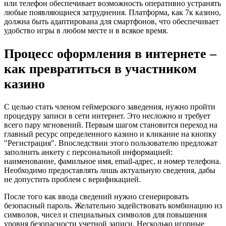
или телефон обеспечивает возможность оперативно устранять
любые появляющиеся затруднения. Платформа, как 7к казино,
должна быть адаптирована для смартфонов, что обеспечивает
удобство игры в любом месте и в всякое время.
Процесс оформления в интернете –
как превратиться в участником
казино
С целью стать членом геймерского заведения, нужно пройти
процедуру записи в сети интернет. Это несложно и требует
всего пару мгновений. Первым шагом становится переход на
главный ресурс определенного казино и кликание на кнопку
"Регистрация". Впоследствии этого пользователю предложат
заполнить анкету с персональной информацией:
наименование, фамильное имя, email-адрес, и номер телефона.
Необходимо предоставлять лишь актуальную сведения, дабы
не допустить проблем с верификацией.
После того как ввода сведений нужно сгенерировать
безопасный пароль. Желательно задействовать комбинацию из
символов, чисел и специальных символов для повышения
уровня безопасности учетной записи. Несколько игорные