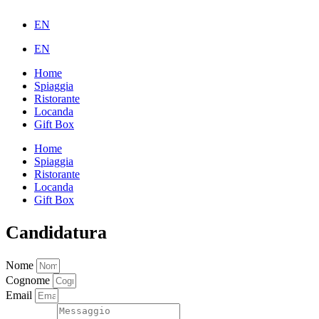
EN
EN
Home
Spiaggia
Ristorante
Locanda
Gift Box
Home
Spiaggia
Ristorante
Locanda
Gift Box
Candidatura
Nome
Cognome
Email