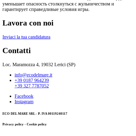
уменьшает опасность столкнуться с жульничеством и
гарантирует справедливые условия игры.
Lavora con noi
Inviaci la tua candidatura
Contatti
Loc. Maramozza 4, 19032 Lerici (SP)
info@ecodelmare.it
+39 0187 964239
+39 327 7787052
Facebook
Instagram
ECO DEL MARE SRL - P. IVA 00119240117
Privacy policy - Cookie policy