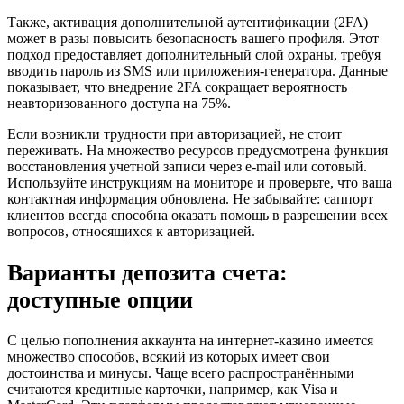
Также, активация дополнительной аутентификации (2FA)
может в разы повысить безопасность вашего профиля. Этот
подход предоставляет дополнительный слой охраны, требуя
вводить пароль из SMS или приложения-генератора. Данные
показывает, что внедрение 2FA сокращает вероятность
неавторизованного доступа на 75%.
Если возникли трудности при авторизацией, не стоит
переживать. На множество ресурсов предусмотрена функция
восстановления учетной записи через e-mail или сотовый.
Используйте инструкциям на мониторе и проверьте, что ваша
контактная информация обновлена. Не забывайте: саппорт
клиентов всегда способна оказать помощь в разрешении всех
вопросов, относящихся к авторизацией.
Варианты депозита счета:
доступные опции
С целью пополнения аккаунта на интернет-казино имеется
множество способов, всякий из которых имеет свои
достоинства и минусы. Чаще всего распространёнными
считаются кредитные карточки, например, как Visa и