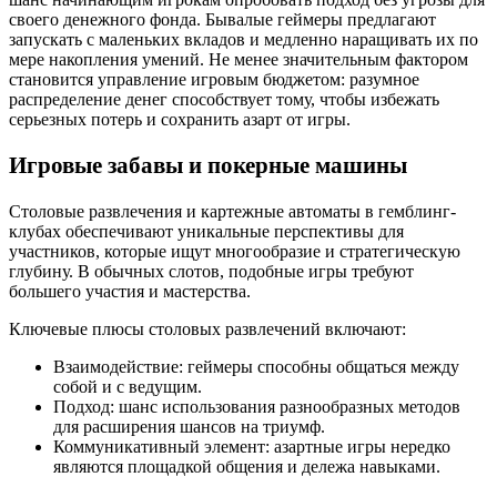
своего денежного фонда. Бывалые геймеры предлагают
запускать с маленьких вкладов и медленно наращивать их по
мере накопления умений. Не менее значительным фактором
становится управление игровым бюджетом: разумное
распределение денег способствует тому, чтобы избежать
серьезных потерь и сохранить азарт от игры.
Игровые забавы и покерные машины
Столовые развлечения и картежные автоматы в гемблинг-
клубах обеспечивают уникальные перспективы для
участников, которые ищут многообразие и стратегическую
глубину. В обычных слотов, подобные игры требуют
большего участия и мастерства.
Ключевые плюсы столовых развлечений включают:
Взаимодействие: геймеры способны общаться между
собой и с ведущим.
Подход: шанс использования разнообразных методов
для расширения шансов на триумф.
Коммуникативный элемент: азартные игры нередко
являются площадкой общения и дележа навыками.