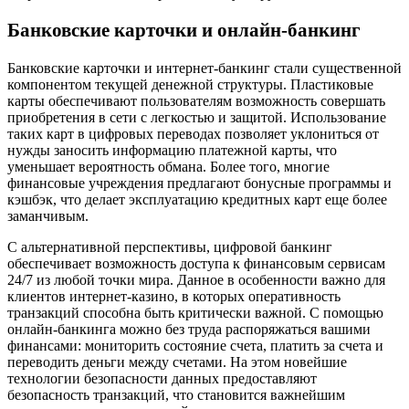
Банковские карточки и онлайн-банкинг
Банковские карточки и интернет-банкинг стали существенной
компонентом текущей денежной структуры. Пластиковые
карты обеспечивают пользователям возможность совершать
приобретения в сети с легкостью и защитой. Использование
таких карт в цифровых переводах позволяет уклониться от
нужды заносить информацию платежной карты, что
уменьшает вероятность обмана. Более того, многие
финансовые учреждения предлагают бонусные программы и
кэшбэк, что делает эксплуатацию кредитных карт еще более
заманчивым.
С альтернативной перспективы, цифровой банкинг
обеспечивает возможность доступа к финансовым сервисам
24/7 из любой точки мира. Данное в особенности важно для
клиентов интернет-казино, в которых оперативность
транзакций способна быть критически важной. С помощью
онлайн-банкинга можно без труда распоряжаться вашими
финансами: мониторить состояние счета, платить за счета и
переводить деньги между счетами. На этом новейшие
технологии безопасности данных предоставляют
безопасность транзакций, что становится важнейшим