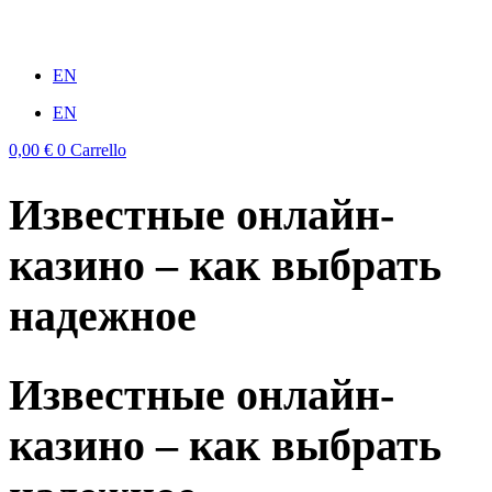
Vai
al
win
mostbet casino
1vin
pinup casino
4rabit
мостбет казино играть
contenuto
EN
EN
0,00
€
0
Carrello
Известные онлайн-
казино – как выбрать
надежное
Известные онлайн-
казино – как выбрать