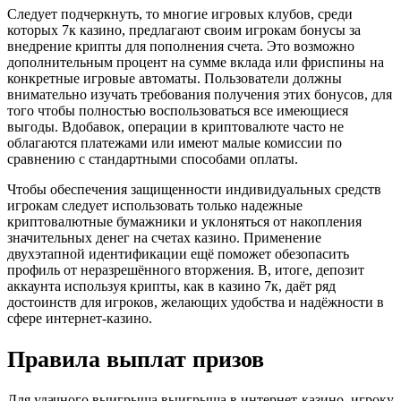
Следует подчеркнуть, то многие игровых клубов, среди
которых 7к казино, предлагают своим игрокам бонусы за
внедрение крипты для пополнения счета. Это возможно
дополнительным процент на сумме вклада или фриспины на
конкретные игровые автоматы. Пользователи должны
внимательно изучать требования получения этих бонусов, для
того чтобы полностью воспользоваться все имеющиеся
выгоды. Вдобавок, операции в криптовалюте часто не
облагаются платежами или имеют малые комиссии по
сравнению с стандартными способами оплаты.
Чтобы обеспечения защищенности индивидуальных средств
игрокам следует использовать только надежные
криптовалютные бумажники и уклоняться от накопления
значительных денег на счетах казино. Применение
двухэтапной идентификации ещё поможет обезопасить
профиль от неразрешённого вторжения. В, итоге, депозит
аккаунта используя крипты, как в казино 7к, даёт ряд
достоинств для игроков, желающих удобства и надёжности в
сфере интернет-казино.
Правила выплат призов
Для удачного выигрыша выигрыша в интернет-казино, игроку