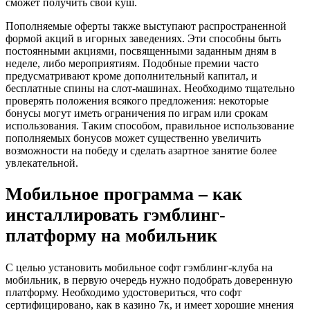
сможет получить свой куш.
Пополняемые оферты также выступают распространенной
формой акций в игорных заведениях. Эти способны быть
постоянными акциями, посвященными заданным дням в
неделе, либо мероприятиям. Подобные премии часто
предусматривают кроме дополнительный капитал, и
бесплатные спины на слот-машинах. Необходимо тщательно
проверять положения всякого предложения: некоторые
бонусы могут иметь ограничения по играм или срокам
использования. Таким способом, правильное использование
пополняемых бонусов может существенно увеличить
возможности на победу и сделать азартное занятие более
увлекательной.
Мобильное программа – как
инсталлировать гэмблинг-
платформу на мобильник
С целью установить мобильное софт гэмблинг-клуба на
мобильник, в первую очередь нужно подобрать доверенную
платформу. Необходимо удостовериться, что софт
сертифицировано, как в казино 7к, и имеет хорошие мнения