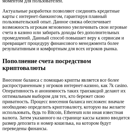
моментом для пользователей.
Актуальные разработки позволяют соединять кредитные
карты с интернет-банкингом, гарантируя плавный
пользовательский опыт. Данное связка обеспечивает
возможность игрокам мгновенно увеличивать свои игровые
счета в казино или забирать доходы без дополнительных
промедлений. Данный способ повышает веру к сервисам и
превращает процедуру финансового менеджмента более
результативным и комфортным для всех игроков рынка.
Пополнение счета посредством
криптовалюты
Внесение баланса с помощью крипты является все более
распространенным у игроков интернет-казино, как 7k casino.
Оперативность и анонимность таких транзакций делают их
оптимальным выбором для тех, кто бережет свою
приватность. Процесс внесения баланса несложен: вначале
необходимо определить криптовалюту, которую вы желаете
использовать, будь то Bitcoin, Ethereum или иная известная
валюта. Затем указанного на странице кассы казино вводится
размер депозита и номер кошелька, на котором будут
переведены финансы.