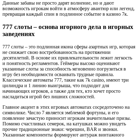
Данные забавы не просто дарят волнение, но и дают
возможность игрокам войти в атмосферу авантюр или легенд,
превращая каждый спин в подлинное событие в казино 7к.
777 слоты – основа игорного дела в игорных
заведениях
777 слоты – это подлинная икона сферы азартных игр, которая
не снижает свою востребованность на протяжении
десятилетий. В основе их привлекательности лежит легкость
и понятность регламентов. Геймеры высоко оценивают
указанные слоты за способность мгновенно погрузиться в
игру без необходимости осваивать трудные правила.
Классические автоматы 777, такие как 7k casino, имеют три
цилиндра и 1 линию выигрыша, что подходит для
начинающих игроков, а также для тех, кто хочет просто
насладиться игрой без лишних сложностей.
Главное акцент в этих игровых автоматах сосредоточено на
символике. Число 7 является эмблемой фортуны, и его
появление зачастую приносит игрокам значительные призы.
Помимо счастливых семерок, на катушках можно увидеть
прочие традиционные знаки: черешни, BAR и звонки.
Указанные компоненты формируют антураж винтажного