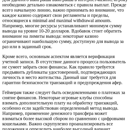
необходимо детально ознакомиться с правила выплат. Прежде
всего начальную линию, важно принимать во внимание, что
каждое казино содержит свои регламенты и пределы,
относящиеся к minimal and maximal withdrawal amounts.
Например, многие ресурсы устанавливают минимум сумму
вывода на уровне 10-20 долларов. Вдобавок стоит обратить
внимание на лимиты вывода: некоторые казино
ограничивают наибольшую сумму, доступную для вывода за
раз или в заданный срок.
Кроме всего, основным аспектом является верификация
учетной записи. В отсутствие данного процесса пользователь
не сумеет забрать свои финансы. Как правило требуется
предъявить дубликаты удостоверений, подтверждающих
личность и место жительства. Данный шаг требуется для
гарантии безопасности транзакций и предупреждения афер.
Геймерам также следует быть осведомленными о платежах за
снятие финансов. Некоторые игровые клубы способны
взимать дополнительную плату на обработку транзакций,
особенно если задействован определенный метод вывода.
Например, применение денежного трансфера может
взиматься более высокой сбором по сравнению с цифровыми
кошельками. Важно скрупулезно проанализировать все
положения и определить наиболее выгодный вариант