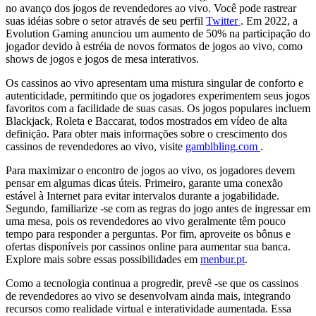
no avanço dos jogos de revendedores ao vivo. Você pode rastrear
suas idéias sobre o setor através de seu perfil
Twitter
. Em 2022, a
Evolution Gaming anunciou um aumento de 50% na participação do
jogador devido à estréia de novos formatos de jogos ao vivo, como
shows de jogos e jogos de mesa interativos.
Os cassinos ao vivo apresentam uma mistura singular de conforto e
autenticidade, permitindo que os jogadores experimentem seus jogos
favoritos com a facilidade de suas casas. Os jogos populares incluem
Blackjack, Roleta e Baccarat, todos mostrados em vídeo de alta
definição. Para obter mais informações sobre o crescimento dos
cassinos de revendedores ao vivo, visite
gamblbling.com
.
Para maximizar o encontro de jogos ao vivo, os jogadores devem
pensar em algumas dicas úteis. Primeiro, garante uma conexão
estável à Internet para evitar intervalos durante a jogabilidade.
Segundo, familiarize -se com as regras do jogo antes de ingressar em
uma mesa, pois os revendedores ao vivo geralmente têm pouco
tempo para responder a perguntas. Por fim, aproveite os bônus e
ofertas disponíveis por cassinos online para aumentar sua banca.
Explore mais sobre essas possibilidades em
menbur.pt
.
Como a tecnologia continua a progredir, prevê -se que os cassinos
de revendedores ao vivo se desenvolvam ainda mais, integrando
recursos como realidade virtual e interatividade aumentada. Essa