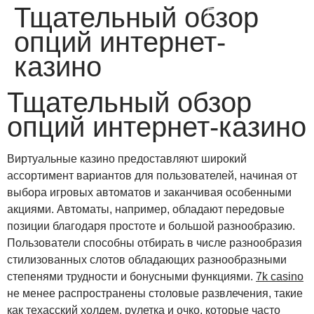
Тщательный обзор
win
1vin
4rabit
mostbet casino
pinup casino
мостбет казино играть
опций интернет-
казино
Тщательный обзор
опций интернет-казино
Виртуальные казино предоставляют широкий
ассортимент вариантов для пользователей, начиная от
выбора игровых автоматов и заканчивая особенными
акциями. Автоматы, например, обладают передовые
позиции благодаря простоте и большой разнообразию.
Пользователи способны отбирать в числе разнообразия
стилизованных слотов обладающих разнообразными
степенями трудности и бонусными функциями.
7k casino
не менее распространены столовые развлечения, такие
как техасский холдем, рулетка и очко, которые часто