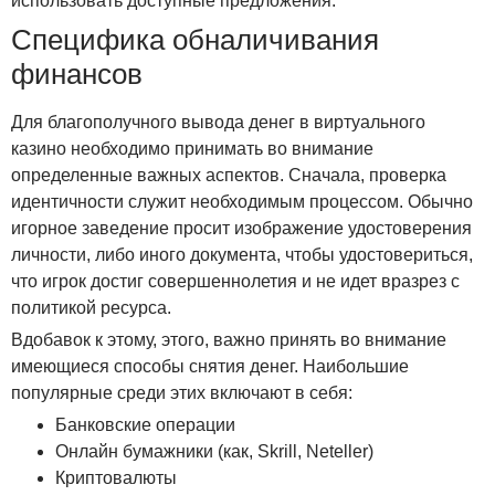
использовать доступные предложения.
Специфика обналичивания
финансов
Для благополучного вывода денег в виртуального
казино необходимо принимать во внимание
определенные важных аспектов. Сначала, проверка
идентичности служит необходимым процессом. Обычно
игорное заведение просит изображение удостоверения
личности, либо иного документа, чтобы удостовериться,
что игрок достиг совершеннолетия и не идет вразрез с
политикой ресурса.
Вдобавок к этому, этого, важно принять во внимание
имеющиеся способы снятия денег. Наибольшие
популярные среди этих включают в себя:
Банковские операции
Онлайн бумажники (как, Skrill, Neteller)
Криптовалюты