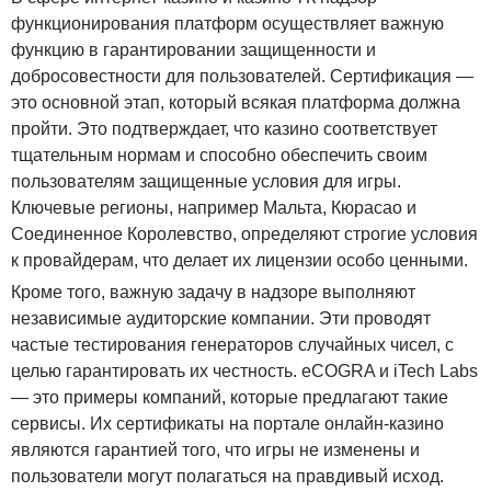
функционирования платформ осуществляет важную
функцию в гарантировании защищенности и
добросовестности для пользователей. Сертификация —
это основной этап, который всякая платформа должна
пройти. Это подтверждает, что казино соответствует
тщательным нормам и способно обеспечить своим
пользователям защищенные условия для игры.
Ключевые регионы, например Мальта, Кюрасао и
Соединенное Королевство, определяют строгие условия
к провайдерам, что делает их лицензии особо ценными.
Кроме того, важную задачу в надзоре выполняют
независимые аудиторские компании. Эти проводят
частые тестирования генераторов случайных чисел, с
целью гарантировать их честность. eCOGRA и iTech Labs
— это примеры компаний, которые предлагают такие
сервисы. Их сертификаты на портале онлайн-казино
являются гарантией того, что игры не изменены и
пользователи могут полагаться на правдивый исход.