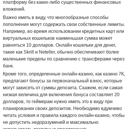
платформу без каких-либо существенных финансовых
вложений.
Важно иметь в виду, что многообразные способы
пополнения могут содержать свои собственные лимиты.
Например, во время использовании кредитных карт или
виртуальных кошельков наименьшая сумма может
равняться 10 долларов. Онлайн кошельки для денег,
такие как Skrill и Neteller, обычно обеспечивают более
маленькие пределы по сравнению с трансферами через
банк.
Кроме того, определенные онлайн-казино, как казино 7К,
предлагают бонусы за первоначальный взнос, которые
могут зависеть от суммы депозита. Скажем, если самая
низкая величина для включения бонуса составляет 20
долларов, то геймерам нужно иметь это в виду при
планировании своих депозитов. Необходимо вдумчиво
читать условия и правила каждого онлайн-казино, чтобы
не допустить недоразумений и максимально