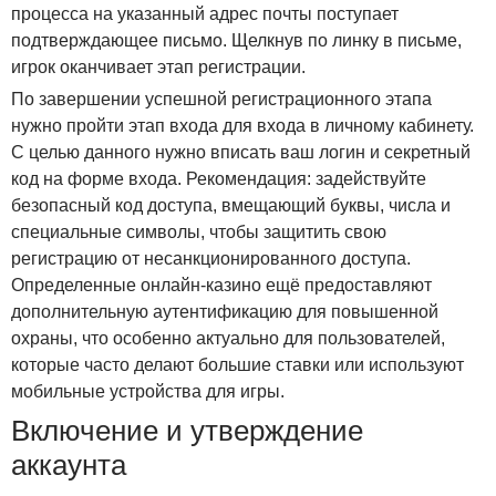
процесса на указанный адрес почты поступает
подтверждающее письмо. Щелкнув по линку в письме,
игрок оканчивает этап регистрации.
По завершении успешной регистрационного этапа
нужно пройти этап входа для входа в личному кабинету.
С целью данного нужно вписать ваш логин и секретный
код на форме входа. Рекомендация: задействуйте
безопасный код доступа, вмещающий буквы, числа и
специальные символы, чтобы защитить свою
регистрацию от несанкционированного доступа.
Определенные онлайн-казино ещё предоставляют
дополнительную аутентификацию для повышенной
охраны, что особенно актуально для пользователей,
которые часто делают большие ставки или используют
мобильные устройства для игры.
Включение и утверждение
аккаунта