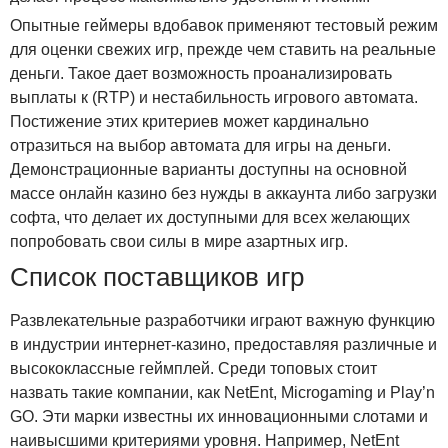
Опытные геймеры вдобавок применяют тестовый режим
для оценки свежих игр, прежде чем ставить на реальные
деньги. Такое дает возможность проанализировать
выплаты к (RTP) и нестабильность игрового автомата.
Постижение этих критериев может кардинально
отразиться на выбор автомата для игры на деньги.
Демонстрационные варианты доступны на основной
массе онлайн казино без нужды в аккаунта либо загрузки
софта, что делает их доступными для всех желающих
попробовать свои силы в мире азартных игр.
Список поставщиков игр
Развлекательные разработчики играют важную функцию
в индустрии интернет-казино, предоставляя различные и
высококлассные геймплей. Среди топовых стоит
назвать такие компании, как NetEnt, Microgaming и Play’n
GO. Эти марки известны их инновационными слотами и
наивысшими критериями уровня. Например, NetEnt