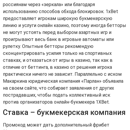
россиянам через «зеркала» или благодаря
использованию способов обхода блокировок. 1xBet
предоставляет игрокам широкую букмекерскую
линию и услуги онлайн казино, поэтому иногда бетторы
не могут устоять перед выбором азартных игр и
проигрывают весь банк в игровые автоматы или
рулетку. Опытные бетторы рекомендую
сконцентрировать усилия только на спортивных
ставках, и отказаться от игры в казино, так как в
отличие от беттинга, в казино от решения игрока
практически ничего не зависит. Параллельно с иском
Макаркина юридическая компания «Парлан» объявила
на своем сайте, что собирает заявления от других
пострадавших, чтобы подать коллективный иск
против организаторов онлайн-букмекера 1XBet.
Ставка – букмекерская компания
Промокод может дать дополнительный фрибет