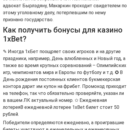
адвокат Бырлэдяну, Макаркин проходит свидетелем по
этому уголовному делу, потерпевшим по нему
признано государство.
Как получить бонусы для казино
1xBet?
✎ Иногда 1хБет поощряет своих игроков и на другие
праздники, например, День влюбленных и Новый год, а
также во время крупных соревнований – Олимпийских
игр, чемпионатов мира и Европы по футболу и т.д. ✪ В
День рождения постоянных клиентов букмекерская
контора дарит им купон на фрибет. Промокод приходит
на телефон, так что обязательно проверяйте, указан ли
в вашем ЛК актуальный номер. ✩ Ежедневная
лотереяВ ежедневной лотерее 1xBet билет стоит 50
рублей.
Победители определяются ежедневно, а проигравшие
билеты участвуют в еженедельных и ежемесячных