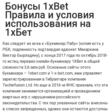
Бонусы 1xBet
win
1vin
4rabit
mostbet casino
pinup casino
мостбет казино играть
Правила и условия
использования на
1хБет
Как следует из иска к «Букмекер Пабу» (копия есть у
РБК, подлинность подтвердил адвокат Макаркина
Виктор Бырлэдяну), с конца 2017 года по октябрь 2018-
го истец перевел онлайн-букмекеру 1XBet в общей
сложности 3,6 млн руб. Основные сайты этого
букмекера — 1xbet.com и 1-x-bet.com, ими управляет
зарегистрированная в Гибралтаре компания
Techinfusion Ltd. Но еще в 2016-м ФНС признала, что эта
компания занимается организацией и проведением
азартных игр с нарушением российского
законодательства. С тех пор указанные сайты внесены
в список запрещенных, однако они остаются доступны