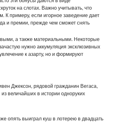
сто эти бонусы даются в виде
руток на слотах. Важно учитывать, что
. К примеру, если игорное заведение дает
ада и премии, прежде чем сможет снять
овыми, а также материальными. Некоторые
 зачастую нужно аккумуляция эксклюзивных
увлечение к азарту, но и формируют
ивен Джексон, рядовой гражданин Вегаса,
й из величайших в истории одноруких
же опять выиграл куш в лотерею в двадцать