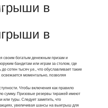
ыгрыши в
N
ыгрыши в
ря своим богатым денежным призам и
руким бандитам или играм за столом, где
до сотен тысяч у.е., что обуславливает такие
 освежается моментально, позволяя
ступности. Чтобы включения как правило
ную сумму. Призовые резервы тиражей имеют
 или туры. Следует заметить, что
х акциях, увеличивая шансы на выигрыш для