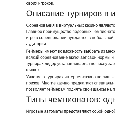
своих игроков.
Описание турниров в 
Соревнования в виртуальных казино являются
Главное преимущество подобных чемпионатов
игре в соревновании нуждается в небольшой 
аудитории.
Геймеры имеют возможность выбрать из множес
всякий соревнование включает свои нормы и 
турнирах лидер устанавливается по числу за
фишек.
Участие в турнирах интернет-казино не лишь 
призов. Многие казино предлагают специаль
позволяет геймерам поднять свои шансы на п
Типы чемпионатов: одн
Игровые автоматы представляют собой одной