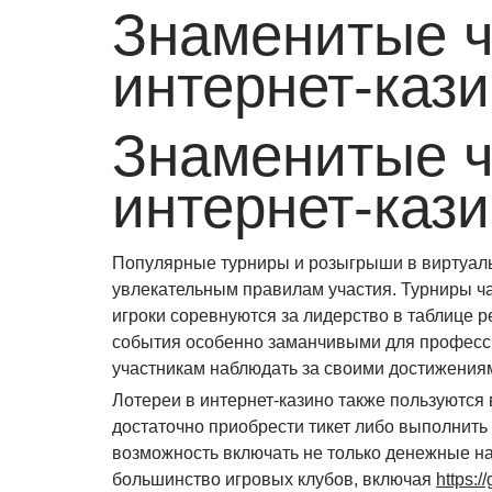
Знаменитые ч
интернет-каз
Знаменитые ч
интернет-каз
Популярные турниры и розыгрыши в виртуаль
увлекательным правилам участия. Турниры ча
игроки соревнуются за лидерство в таблице р
события особенно заманчивыми для професси
участникам наблюдать за своими достижениям
Лотереи в интернет-казино также пользуются
достаточно приобрести тикет либо выполнить
возможность включать не только денежные на
большинство игровых клубов, включая
https:/