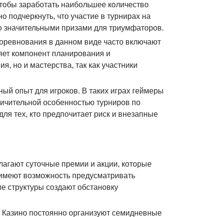
чтобы заработать наибольшее количество
 подчеркнуть, что участие в турнирах на
но значительными призами для триумфаторов.
Соревнования в данном виде часто включают
ляет компонент планирования и
я, но и мастерства, так как участники
ый опыт для игроков. В таких играх геймеры
личительной особенностью турниров по
для тех, кто предпочитает риск и внезапные
агают суточные премии и акции, которые
, имеют возможность предусматривать
е структуры создают обстановку
 Казино постоянно организуют семидневные