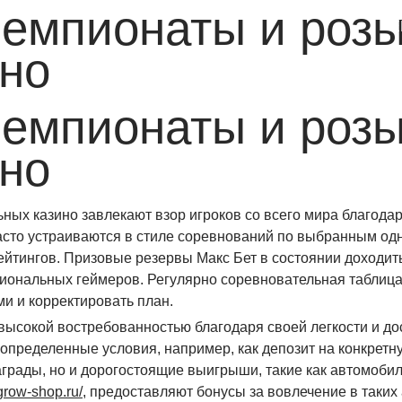
емпионаты и роз
win
1vin
4rabit
mostbet casino
pinup casino
мостбет казино играть
E
ино
емпионаты и роз
ино
ных казино завлекают взор игроков со всего мира благода
сто устраиваются в стиле соревнований по выбранным одно
ейтингов. Призовые резервы Макс Бет в состоянии доходить 
ональных геймеров. Регулярно соревновательная таблица
и и корректировать план.
 высокой востребованностью благодаря своей легкости и до
 определенные условия, например, как депозит на конкрет
грады, но и дорогостоящие выигрыши, такие как автомобили
/grow-shop.ru/
, предоставляют бонусы за вовлечение в таки