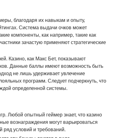
меры, благодаря их навыкам и опыту,
йтингах. Система выдачи очков может
кие компоненты, как например, такие как
частники зачастую применяют стратегические
й. Казино, как Макс Бет, показывают
чков. Данные баллы имеют возможность быть
дход не лишь удерживает увлечение
лояльных программ. Следует подчеркнуть, что
аждой определенной системы.
гр. Любой опытный геймер знает, что казино
нные вознаграждения могут варьироваться
й ряд условий и требований.