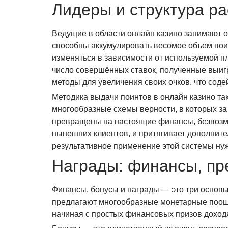
Лидеры и структура р
Ведущие в области онлайн казино занимают о
способны аккумулировать весомое объем поин
изменяться в зависимости от используемой п
число совершённых ставок, полученные выиг
методы для увеличения своих очков, что сод
Методика выдачи поинтов в онлайн казино та
многообразные схемы верности, в которых за
превращены на настоящие финансы, безвозме
нынешних клиентов, и притягивает дополните
результативное применение этой системы нуж
Награды: финансы, пр
Финансы, бонусы и награды — это три основы,
предлагают многообразные монетарные поощр
начиная с простых финансовых призов доходя