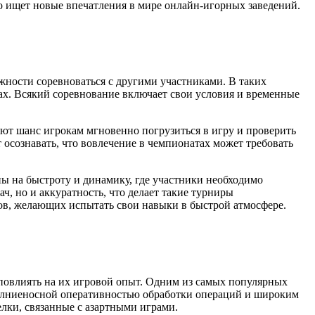
то ищет новые впечатления в мире онлайн-игорных заведений.
жности соревноваться с другими участниками. В таких
нах. Всякий соревнование включает свои условия и временные
ют шанс игрокам мгновенно погрузиться в игру и проверить
 осознавать, что вовлечение в чемпионатах может требовать
ы на быстроту и динамику, где участники необходимо
, но и аккуратность, что делает такие турниры
ов, желающих испытать свои навыки в быстрой атмосфере.
 повлиять на их игровой опыт. Одним из самых популярных
 молниеносной оперативностью обработки операций и широким
лки, связанные с азартными играми.