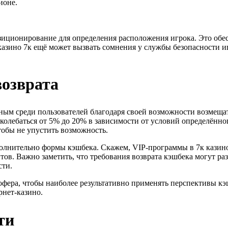
ионе.
иционирование для определения расположения игрока. Это обес
азино 7к ещё может вызвать сомнения у службы безопасности иг
возврата
рным среди пользователей благодаря своей возможности возмеща
 колебаться от 5% до 20% в зависимости от условий определённ
тобы не упустить возможность.
полнительно формы кэшбека. Скажем, VIP-программы в 7к кази
нтов. Важно заметить, что требования возврата кэшбека могут р
сти.
фера, чтобы наиболее результативно применять перспективы кэ
рнет-казино.
ти