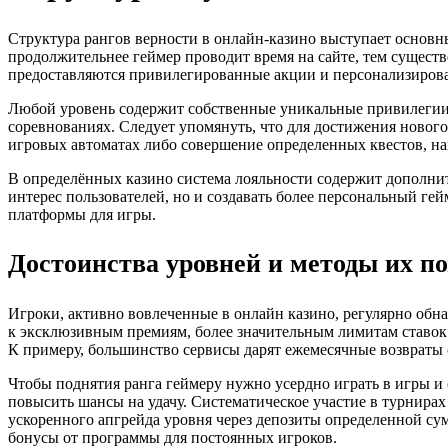
Структура рангов верности в онлайн-казино выступает основн
продолжительнее геймер проводит время на сайте, тем существ
предоставляются привилегированные акции и персонализиров
Любой уровень содержит собственные уникальные привилегии:
соревнованиях. Следует упомянуть, что для достижения нового
игровых автоматах либо совершение определенных квестов, нап
В определённых казино система лояльности содержит дополните
интерес пользователей, но и создавать более персональный г
платформы для игры.
Достоинства уровней и методы их 
Игроки, активно вовлеченные в онлайн казино, регулярно обн
к эксклюзивным премиям, более значительным лимитам ставок 
К примеру, большинство сервисы дарят ежемесячные возвраты 
Чтобы поднятия ранга геймеру нужно усердно играть в игры и
повысить шансы на удачу. Систематическое участие в турнира
ускоренного апгрейда уровня через депозиты определенной су
бонусы от программы для постоянных игроков.