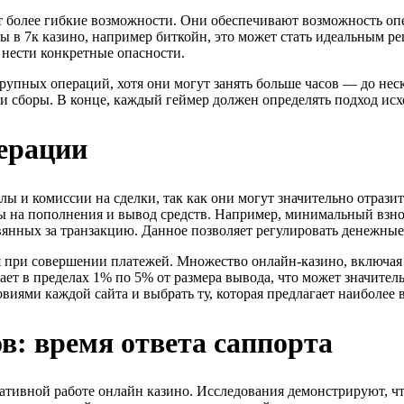
яют более гибкие возможности. Они обеспечивают возможность о
ы в 7к казино, например биткойн, это может стать идеальным 
 нести конкретные опасности.
упных операций, хотя они могут занять больше часов — до нес
 и сборы. В конце, каждый геймер должен определять подход ис
ерации
ы и комиссии на сделки, так как они могут значительно отрази
на пополнения и вывод средств. Например, минимальный взнос 
янных за транзакцию. Данное позволяет регулировать денежные 
я при совершении платежей. Множество онлайн-казино, включая 
гает в пределах 1% по 5% от размера вывода, что может значит
виями каждой сайта и выбрать ту, которая предлагает наиболее 
в: время ответа саппорта
тативной работе онлайн казино. Исследования демонстрируют, 