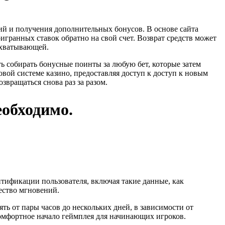
ий и получения дополнительных бонусов. В основе сайта
оигранных ставок обратно на свой счет. Возврат средств может
захватывающей.
ь собирать бонусные поинты за любую бет, которые затем
вой системе казино, предоставляя доступ к доступ к новым
вращаться снова раз за разом.
еобходимо.
ификации пользователя, включая такие данные, как
ество мгновений.
ь от пары часов до нескольких дней, в зависимости от
комфортное начало геймплея для начинающих игроков.