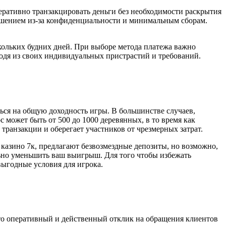
перативно транзакцировать деньги без необходимости раскрытия
решением из-за конфиденциальности и минимальным сборам.
кольких будних дней. При выборе метода платежа важно
ходя из своих индивидуальных пристрастий и требований.
ться на общую доходность игры. В большинстве случаев,
может быть от 500 до 1000 деревянных, в то время как
транзакции и оберегает участников от чрезмерных затрат.
казино 7к, предлагают безвозмездные депозиты, но возможно,
ельно уменьшить ваш выигрыш. Для того чтобы избежать
выгодные условия для игрока.
что оперативный и действенный отклик на обращения клиентов