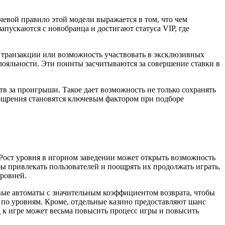
евой правило этой модели выражается в том, что чем
пускаются с новобранца и достигают статуса VIP, где
транзакции или возможность участвовать в эксклюзивных
 лояльности. Эти поинты засчитываются за совершение ставки в
в за проигрыши. Такое дает возможность не только сохранять
оощрения становятся ключевым фактором при подборе
Рост уровня в игорном заведении может открыть возможность
ы привлекать пользователей и поощрять их продолжать играть.
уровней.
вые автоматы с значительным коэффициентом возврата, чтобы
 по уровням. Кроме, отдельные казино предоставляют шанс
д к игре может весьма повысить процесс игры и повысить