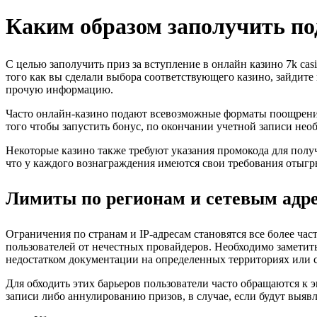
Каким образом заполучить по
С целью заполучить приз за вступление в онлайн казино 7k ca
того как вы сделали выбора соответствующего казино, зайдите 
прочую информацию.
Часто онлайн-казино подают всевозможные форматы поощрений
того чтобы запустить бонус, по окончании учетной записи нео
Некоторые казино также требуют указания промокода для полу
что у каждого вознаграждения имеются свои требования отыгр
Лимиты по регионам и сетевым адр
Ограничения по странам и IP-адресам становятся все более ча
пользователей от нечестных провайдеров. Необходимо заметить
недостатком документации на определенных территориях или 
Для обходить этих барьеров пользователи часто обращаются к
записи либо аннулированию призов, в случае, если будут выяв