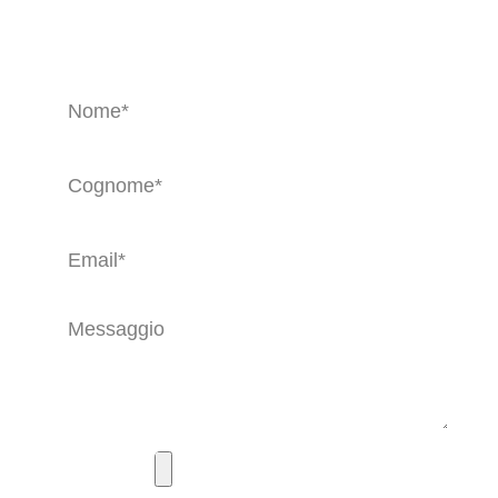
Candidatura
Allega CV