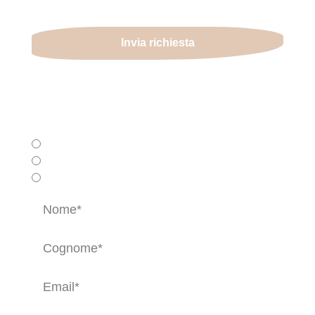
Invia richiesta
Richiesta informazioni
Richiesta informazioni
Richiesta informazioni Spiaggia
Richiesta informazioni Ristorante