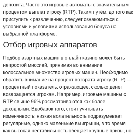
депозита. Часто это игровые автоматы с значительным
процентом выплат игроку (RTP). Таким путём, до того как
приступить к развлечению, следует ознакомиться с
условиями и условиями использования бонуса на
выбранной платформе.
Отбор игровых аппаратов
Подбор азартных машин в онлайн казино может быть
непростой миссией, принимая во внимание
колоссальное множество игровых машин. Необходимо
обратить внимание на процент возврата игроку (RTP) —
процентный показатель, отражающее, сколько денег
возвращается игрокам. Например, игровые машины с
RTP свыше 96% рассматриваются как более
доходными. Вдобавок того, стоит учитывать
изменчивость: низкая волатильность подразумевает
регулярные, однако маленькие выигрыши, в то время
как высокая нестабильность обещает крупные призы, но