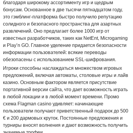
благодаря широкому ассортименту игр и щедрым
бонусам. Основанное в две тысячи пятнадцатом году,
это гэмблинг-платформа быстро получило репутацию
солидного и безопасного пространства для азартных
развлечений. Оно предлагает более 1000 игр от
известных разработчиков, таких как NetEnt, Microgaming
и Play’n GO. Главное уделение придается безопасности
информации пользователей: всякие переводы
обезопасены с использованием SSL-шифрования.
Игроки способны наслаждаться множеством игровых
предложений, включая автоматы, столовые игры и лайв
казино. Основным фактором является присутствие
портативной версии сайта, что дает возможность играть
в любой локации и в любой момент времени. Промо
схема Flagman casino удивляет: начинающие
пользователи получают приветственный подарок до 500
€ и 200 дармовых круток. Постоянные предложения и
турниры вносят волнения и дают возможность получить
значимые трофеи.