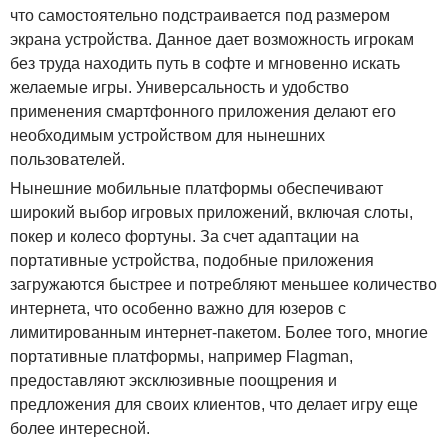
что самостоятельно подстраивается под размером
экрана устройства. Данное дает возможность игрокам
без труда находить путь в софте и мгновенно искать
желаемые игры. Универсальность и удобство
применения смартфонного приложения делают его
необходимым устройством для нынешних
пользователей.
Нынешние мобильные платформы обеспечивают
широкий выбор игровых приложений, включая слоты,
покер и колесо фортуны. За счет адаптации на
портативные устройства, подобные приложения
загружаются быстрее и потребляют меньшее количество
интернета, что особенно важно для юзеров с
лимитированным интернет-пакетом. Более того, многие
портативные платформы, например Flagman,
предоставляют эксклюзивные поощрения и
предложения для своих клиентов, что делает игру еще
более интересной.