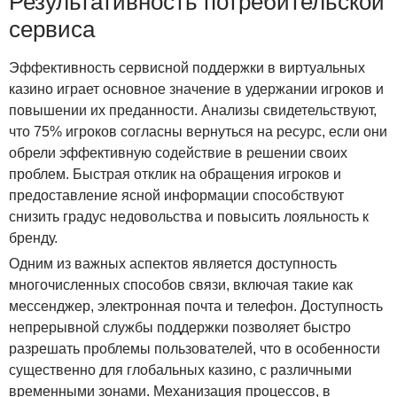
Результативность потребительской
сервиса
Эффективность сервисной поддержки в виртуальных
казино играет основное значение в удержании игроков и
повышении их преданности. Анализы свидетельствуют,
что 75% игроков согласны вернуться на ресурс, если они
обрели эффективную содействие в решении своих
проблем. Быстрая отклик на обращения игроков и
предоставление ясной информации способствуют
снизить градус недовольства и повысить лояльность к
бренду.
Одним из важных аспектов является доступность
многочисленных способов связи, включая такие как
мессенджер, электронная почта и телефон. Доступность
непрерывной службы поддержки позволяет быстро
разрешать проблемы пользователей, что в особенности
существенно для глобальных казино, с различными
временными зонами. Механизация процессов, в