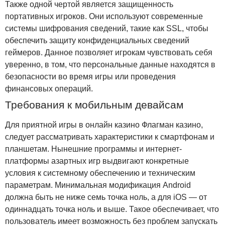
Также одной чертой является защищенность
портативных игроков. Они используют современные
системы шифрования сведений, такие как SSL, чтобы
обеспечить защиту конфиденциальных сведений
геймеров. Данное позволяет игрокам чувствовать себя
уверенно, в том, что персональные данные находятся в
безопасности во время игры или проведения
финансовых операций.
Требования к мобильным девайсам
Для приятной игры в онлайн казино Флагман казино,
следует рассматривать характеристики к смартфонам и
планшетам. Нынешние программы и интернет-
платформы азартных игр выдвигают конкретные
условия к системному обеспечению и техничеcким
параметрам. Минимальная модификация Android
должна быть не ниже семь точка ноль, а для iOS — от
одиннадцать точка ноль и выше. Такое обеспечивает, что
пользователь имеет возможность без проблем запускать