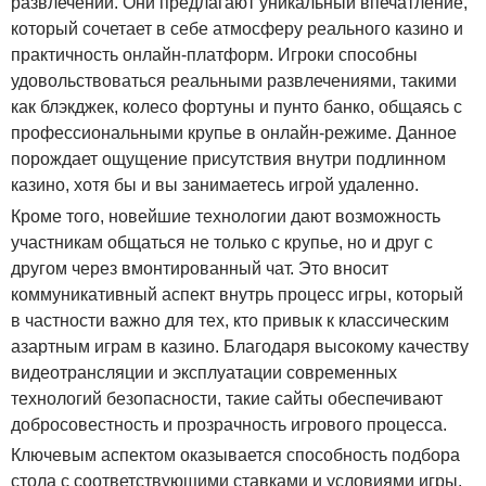
развлечений. Они предлагают уникальный впечатление,
который сочетает в себе атмосферу реального казино и
практичность онлайн-платформ. Игроки способны
удовольствоваться реальными развлечениями, такими
как блэкджек, колесо фортуны и пунто банко, общаясь с
профессиональными крупье в онлайн-режиме. Данное
порождает ощущение присутствия внутри подлинном
казино, хотя бы и вы занимаетесь игрой удаленно.
Кроме того, новейшие технологии дают возможность
участникам общаться не только с крупье, но и друг с
другом через вмонтированный чат. Это вносит
коммуникативный аспект внутрь процесс игры, который
в частности важно для тех, кто привык к классическим
азартным играм в казино. Благодаря высокому качеству
видеотрансляции и эксплуатации современных
технологий безопасности, такие сайты обеспечивают
добросовестность и прозрачность игрового процесса.
Ключевым аспектом оказывается способность подбора
стола с соответствующими ставками и условиями игры.