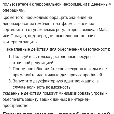
пользователей к персональной информации и денежным
операциям.
Кроме того, необходимо обращать значение на
лицензирование гэмблинг-платформы. Наличие
сертификата от уважаемых регуляторов, включая Malta
или Curaçao, подтверждает выполнение жестких
критериев защиты.
Ниже главные действия для обеспечения безопасности:
Пользуйтесь только достоверные ресурсы с
отличной репутацией.
Постоянно обновляйте свои секретные коды и не
применяйте идентичные для прочих профилей.
Запустите двухфакторную идентификацию, в
случае если есть возможность.
Указанные действия помогут минимизировать угрозы и
обеспечить защиту ваших данных в интернет-
пространстве.