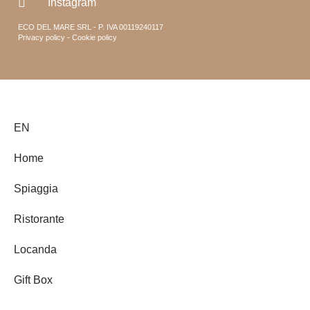
Instagram
ECO DEL MARE SRL - P. IVA 00119240117
Privacy policy - Cookie policy
EN
Home
Spiaggia
Ristorante
Locanda
Gift Box