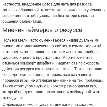
частности, внедрение ботов для чата для разбора
типовых обращений, также может значительно увеличить
эффективность обслуживания без потери качества
общения с клиентами.
Мнения геймеров о ресурсе
Пользователи часто обмениваются индивидуальными
эмоциями о многочисленных сайтах, и комментарии об
интернет-казино являются важным аспектом подбора
удобного игрового пространства. Многие клиентов
отмечают комфорт дизайна и Flagman casino скорость
действия ресурса как ключевые плюсы. Такое позволяет
сосредоточиться сконцентрироваться на главном
процессе игры, не отвлекая внимание на тех. проблемы.
Также стоит упомянуть о широком разнообразии игр,
который предоставляет возможность любому найти что-
то по душе.
Отдельные геймеры уделяют внимание на системе