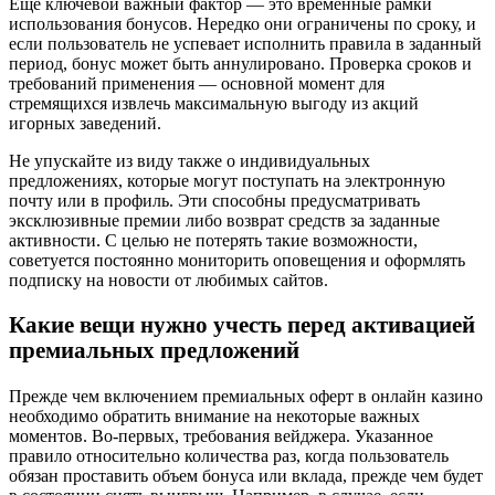
Еще ключевой важный фактор — это временные рамки
использования бонусов. Нередко они ограничены по сроку, и
если пользователь не успевает исполнить правила в заданный
период, бонус может быть аннулировано. Проверка сроков и
требований применения — основной момент для
стремящихся извлечь максимальную выгоду из акций
игорных заведений.
Не упускайте из виду также о индивидуальных
предложениях, которые могут поступать на электронную
почту или в профиль. Эти способны предусматривать
эксклюзивные премии либо возврат средств за заданные
активности. С целью не потерять такие возможности,
советуется постоянно мониторить оповещения и оформлять
подписку на новости от любимых сайтов.
Какие вещи нужно учесть перед активацией
премиальных предложений
Прежде чем включением премиальных оферт в онлайн казино
необходимо обратить внимание на некоторые важных
моментов. Во-первых, требования вейджера. Указанное
правило относительно количества раз, когда пользователь
обязан проставить объем бонуса или вклада, прежде чем будет