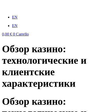
Vai
al
win
mostbet casino
1vin
pinup casino
4rabit
мостбет казино играть
contenuto
EN
EN
0,00
€
0
Carrello
Обзор казино:
технологические и
клиентские
характеристики
Обзор казино: