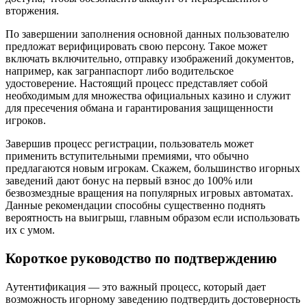
вторжения.
По завершении заполнения основной данных пользователю
предложат верифицировать свою персону. Такое может
включать включительно, отправку изображений документов,
например, как загранпаспорт либо водительское
удостоверение. Настоящий процесс представляет собой
необходимым для множества официальных казино и служит
для пресечения обмана и гарантирования защищенности
игроков.
Завершив процесс регистрации, пользователь может
применить вступительными премиями, что обычно
предлагаются новым игрокам. Скажем, большинство игорных
заведений дают бонус на первый взнос до 100% или
безвозмездные вращения на популярных игровых автоматах.
Данные рекомендации способны существенно поднять
вероятность на выигрыш, главным образом если использовать
их с умом.
Короткое руководство по подтверждению
Аутентификация — это важный процесс, который дает
возможность игорному заведению подтвердить достоверность