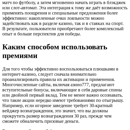
матч по футболу, а затем мгновенно начать играть в блэкджек
или слот-автомат. Эта интеграция к тому же даёт возможность
применять поощрения и специальные предложения более
эффективно: накопленные очки лояльности можно
задействовать как в разделе казино, так и в ставках на спорт.
В результате, пользователи приобретают более комплексный
опыт и больше перспектив для победы.
Каким способом использовать
премиями
Для того чтобы эффективно воспользоваться плюшками в
интернет-казино, следует сначала внимательно
проанализировать правила их активации и применения.
Многочисленные сайты, включая азино777, предлагают
вступительные бонусы, включающие в себя даровые спины
или двойной первый вклад. Тем не менее важно осознавать,
что такие акции нередко имеют требованиями по отыгрышу.
Например, если игорное заведение требует 30-кратный
вейджер вознаграждения, это значит, что вы должны
прокрутить размер вознаграждения 30 раз, прежде чем
сможете обналичить призовые деньги.