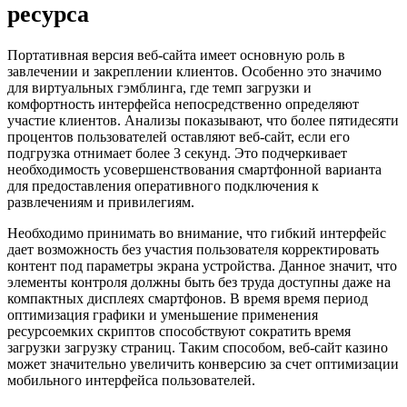
ресурса
Портативная версия веб-сайта имеет основную роль в
завлечении и закреплении клиентов. Особенно это значимо
для виртуальных гэмблинга, где темп загрузки и
комфортность интерфейса непосредственно определяют
участие клиентов. Анализы показывают, что более пятидесяти
процентов пользователей оставляют веб-сайт, если его
подгрузка отнимает более 3 секунд. Это подчеркивает
необходимость усовершенствования смартфонной варианта
для предоставления оперативного подключения к
развлечениям и привилегиям.
Необходимо принимать во внимание, что гибкий интерфейс
дает возможность без участия пользователя корректировать
контент под параметры экрана устройства. Данное значит, что
элементы контроля должны быть без труда доступны даже на
компактных дисплеях смартфонов. В время время период
оптимизация графики и уменьшение применения
ресурсоемких скриптов способствуют сократить время
загрузки загрузку страниц. Таким способом, веб-сайт казино
может значительно увеличить конверсию за счет оптимизации
мобильного интерфейса пользователей.