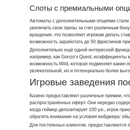
Слоты с премиальными опц
Автоматы с дополнительными опциями стали 
увеличить свои призы за счет различным бо
вращения, что позволяют игрокам делать став
возможность заработать до 50 фриспинов пр
Дополнительно ещё одной интересной функцие
например, как Gonzo's Quest, коэффициенты м
возможность Wild, которая подменяет какие-
увлекательной, но и потенциально более выг
Игровые заведения по
Казино предоставляют различные премии, чт
распространённых оферт. Они нередко содерж
когда геймер депозитирует 100 у.е., игрок п
обратить внимание на условия вейджера: обы
Для постоянных клиентов, предоставляются 