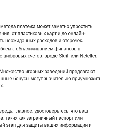
 метода платежа может заметно упростить
ия: от пластиковых карт и до онлайн-
ть неожиданных расходов и отсрочек.
роблем с обналичиванием финансов в
ифровых счетов, вроде Skrill или Neteller,
 Множество игорных заведений предлагают
занные бонусы могут значительно приумножить
х.
редь, главное, удостоверьтесь, что ваш
, таких как заграничный паспорт или
мый этап для защиты ваших информации и