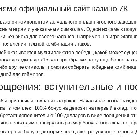
иями официальный сайт казино 7К
важной компонентом актуального онлайн игорного заведен
нусным играм и уникальным символам. Одной из самых поп
ки без риска для своего баланса. Например, на игре Starbu
и появлении нужной комбинации знаков.
й оказывается мультипликатор победы, какой может сущест
огут доходить до x15, что преобразует игру еще более зах
либо другие символы, помогая собирать победные комбинац
одной для геймеров.
ощрения: вступительные и по
обы привлечь и сохранить игроков. Начальные вознагражде
ат в комплект 100% бонус на депозит на первый вклад, что
риобретает дополнительно 100 долларов в виде поощрения о
чно необходимо прокрутить размер бонуса многократно, пр
повторные бонусы, которые поощряют регулярные взносы. 