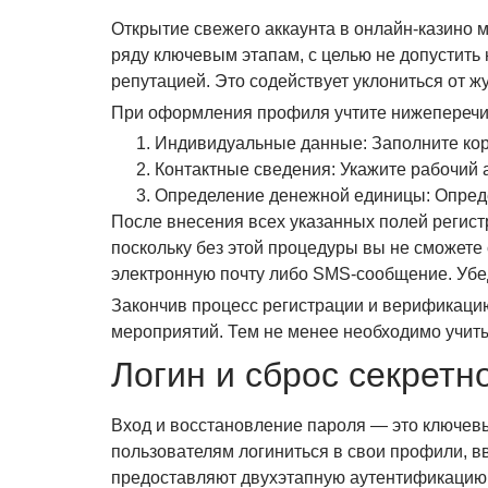
Открытие свежего аккаунта в онлайн-казино 
ряду ключевым этапам, с целью не допустить
репутацией. Это содействует уклониться от 
При оформления профиля учтите нижеперечи
Индивидуальные данные: Заполните кор
Контактные сведения: Укажите рабочий 
Определение денежной единицы: Определ
После внесения всех указанных полей регист
поскольку без этой процедуры вы не сможете
электронную почту либо SMS-сообщение. Убед
Закончив процесс регистрации и верификацию
мероприятий. Тем не менее необходимо учиты
Логин и сброс секретн
Вход и восстановление пароля — это ключев
пользователям логиниться в свои профили, 
предоставляют двухэтапную аутентификацию,