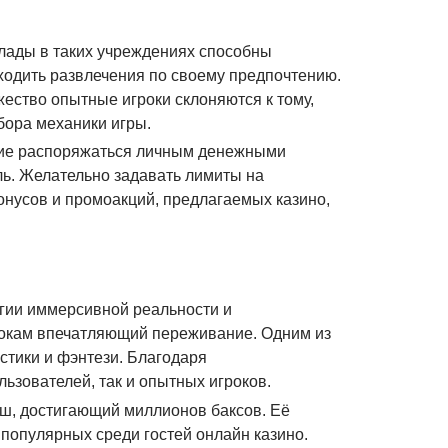
клады в таких учреждениях способны
аходить развлечения по своему предпочтению.
жество опытные игроки склоняются к тому,
бора механики игры.
ние распоряжаться личным денежными
ь. Желательно задавать лимиты на
нусов и промоакций, предлагаемых казино,
огии иммерсивной реальности и
рокам впечатляющий переживание. Одним из
астики и фэнтези. Благодаря
ьзователей, так и опытных игроков.
ыш, достигающий миллионов баксов. Её
опулярных среди гостей онлайн казино.