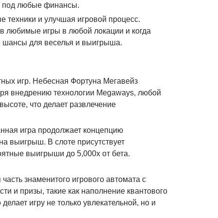
и под любые финансы.
е техники и улучшая игровой процесс.
в любимые игры в любой локации и когда
е шансы для веселья и выигрыша.
тных игр. Небесная Фортуна Мегавейз
даря внедрению технологии Megaways, любой
высоте, что делает развлечение
Данная игра продолжает концепцию
на выигрыш. В слоте присутствует
ятные выигрыши до 5,000x от бета.
часть знаменитого игрового автомата с
ти и призы, такие как наполнение квантового
делает игру не только увлекательной, но и