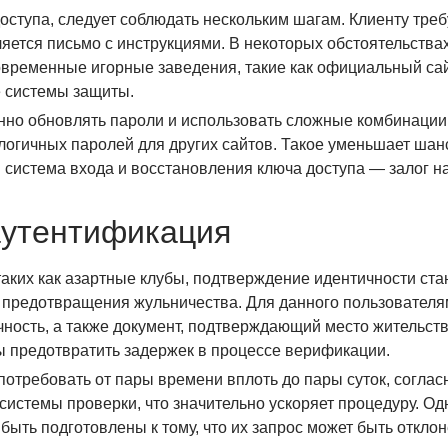
доступа, следует соблюдать нескольким шагам. Клиенту треб
вляется письмо с инструкциями. В некоторых обстоятельства
временные игорные заведения, такие как официальный сай
 системы защиты.
янно обновлять пароли и использовать сложные комбинации
логичных паролей для других сайтов. Такое уменьшает шанс
система входа и восстановления ключа доступа — залог н
аутентификация
таких как азартные клубы, подтверждение идентичности ст
 предотвращения жульничества. Для данного пользователя
ность, а также документ, подтверждающий место жительств
 предотвратить задержек в процессе верификации.
отребовать от пары времени вплоть до пары суток, соглас
стемы проверки, что значительно ускоряет процедуру. Одн
быть подготовлены к тому, что их запрос может быть откло