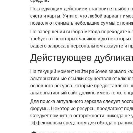
средств.
Последующим действием становится выбор п
счета и карты. Учтите, что любой вариант и
позволяют снимать небольшие суммы с пони
По завершении выбора метода переходите к з
требует от некоторых часиков и до некоторых
вашего запроса в персональном аккаунте и п
Действующее дубликат
На текущий момент найти рабочее зеркало ка
альтернативные ссылки осуществляют ключев
основного ресурса, которые предоставляют ш
альтернативный сайт должно иметь те же опци
Для поиска актуального зеркала следует вос
форумы. Некоторые ресурсы предлагают подпи
Следует помнить о осторожности: никогда не
эффективным средством для обхода ограниче