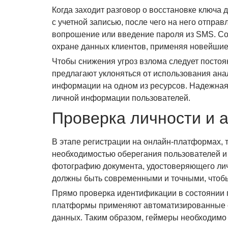
Когда заходит разговор о восстановке ключа 
с учетной записью, после чего на него отпра
вопрошение или введение пароля из SMS. Со
охране данных клиентов, применяя новейшие
Чтобы снижения угроз взлома следует посто
предлагают уклоняться от использования ана
информации на одном из ресурсов. Надежная 
личной информации пользователей.
Проверка личности и 
В этапе регистрации на онлайн-платформах, 
необходимостью оберегания пользователей и
фотографию документа, удостоверяющего лич
должны быть современными и точными, чтобы
Прямо проверка идентификации в состоянии п
платформы применяют автоматизированные си
данных. Таким образом, геймеры необходимо 