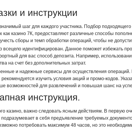
азки и инструкции
значимый шаг для каждого участника. Подбор подходящего
 как казино 7К, предоставляют различные способы пополнен
учесть сборы и темп обработки операций, чтобы не допусти
ино всецело идентифицирован. Данное поможет избежать п
ртный для вас способ депозита. Например, использование ц
ва на счет без дополнительных затрат.
еренные и надежные сервисы для осуществления операций.
 рекомендуется изучить условия акций и промо-кодов. Ука
ше возможностей для развлечений и повышая шанс на успе
апная инструкция.
о казино, важно следовать ясным действиям. В первую оче
 подразумевает в себя предъявление требуемых документов
озможно потребовать максимум 48 часов, но это необходи