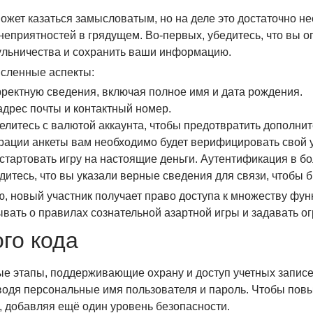
может казаться замысловатым, но на деле это достаточно 
 неприятностей в грядущем. Во-первых, убедитесь, что вы 
жульничества и сохранить ваши информацию.
сленные аспекты:
ректную сведения, включая полное имя и дата рождения.
адрес почты и контактный номер.
итесь с валютой аккаунта, чтобы предотвратить дополнит
рации анкеты вам необходимо будет верифицировать свой у
 стартовать игру на настоящие деньги. Аутентификация в 
итесь, что вы указали верные сведения для связи, чтобы б
, новый участник получает право доступа к множеству функ
вать о правилах сознательной азартной игры и задавать ог
ого кода
ые этапы, поддерживающие охрану и доступ учетных записе
вводя персональные имя пользователя и пароль. Чтобы п
 добавляя ещё один уровень безопасности.