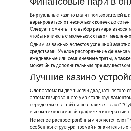
Финансовые пари в он
Виртуальные казино манят пользователей шан
варьироваться от нескольких копеек до соте
Следует помнить, что выбор размера взноса м
чтобы начинать с маленьких ставок, медленн
Одним из важных аспектов успешной азартно
средствами. Умелое распоряжение финансами
ежедневные или семидневные траты, а также
может быть дополнительным преимуществом д
Лучшие казино устройс
Слот автоматы две тысячи двадцать пятого 
автоматизированного ума стали фундаменто
передовиков в этой нише является "слот" "Cy
высокотехнологичной графике и интерактивны
Не менее распространённым является слот "
особенная структура премий и значительные