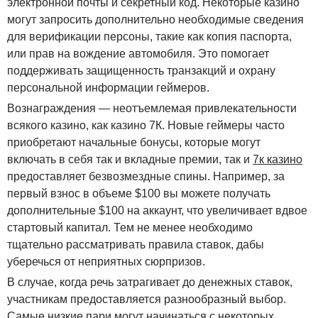
электронной почты и секретный код. Некоторые казино
могут запросить дополнительно необходимые сведения
для верификации персоны, такие как копия паспорта,
или прав на вождение автомобиля. Это помогает
поддерживать защищенность транзакций и охрану
персональной информации геймеров.
Вознаграждения — неотъемлемая привлекательности
всякого казино, как казино 7К. Новые геймеры часто
приобретают начальные бонусы, которые могут
включать в себя так и вкладные премии, так и
7к казино
предоставляет безвозмездные спины. Например, за
первый взнос в объеме $100 вы можете получать
дополнительные $100 на аккаунт, что увеличивает вдвое
стартовый капитал. Тем не менее необходимо
тщательно рассматривать правила ставок, дабы
уберечься от неприятных сюрпризов.
В случае, когда речь затрагивает до денежных ставок,
участникам предоставляется разнообразный выбор.
Самые низкие пари могут начинаться с некоторых