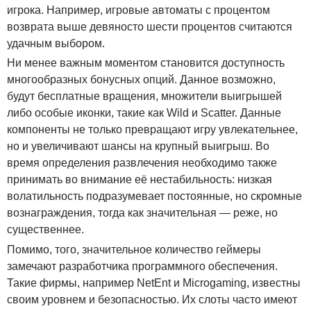
игрока. Например, игровые автоматы с процентом
возврата выше девяносто шести процентов считаются
удачным выбором.
Ни менее важным моментом становится доступность
многообразных бонусных опций. Данное возможно,
будут бесплатные вращения, множители выигрышей
либо особые иконки, такие как Wild и Scatter. Данные
компоненты не только превращают игру увлекательнее,
но и увеличивают шансы на крупный выигрыш. Во
время определения развлечения необходимо также
принимать во внимание её нестабильность: низкая
волатильность подразумевает постоянные, но скромные
вознаграждения, тогда как значительная — реже, но
существеннее.
Помимо, того, значительное количество геймеры
замечают разработчика программного обеспечения.
Такие фирмы, например NetEnt и Microgaming, известны
своим уровнем и безопасностью. Их слоты часто имеют