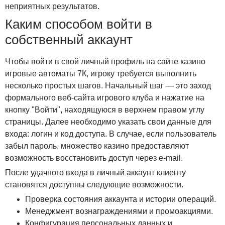
неприятных результатов.
Каким способом войти в
собственный аккаунт
Чтобы войти в свой личный профиль на сайте казино
игровые автоматы 7К, игроку требуется выполнить
несколько простых шагов. Начальный шаг — это заход
формального веб-сайта игрового клуба и нажатие на
кнопку "Войти", находящуюся в верхнем правом углу
страницы. Далее необходимо указать свои данные для
входа: логин и код доступа. В случае, если пользователь
забыл пароль, множество казино предоставляют
возможность восстановить доступ через e-mail.
После удачного входа в личный аккаунт клиенту
становятся доступны следующие возможности.
Проверка состояния аккаунта и истории операций.
Менеджмент вознаграждениями и промоакциями.
Конфигурация персональных данных и