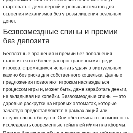
стартовать с демо-версий игровых автоматов для
освоения механизмов без угрозы лишения реальных
денег.
Безвозмездные спины и премии
без депозита
Бесплатные вращения и премии без пополнения
становятся все более распространенными среди
игроков, стремящихся испытать удачу в виртуальных
казино без риска для собственного кошелька. Данные
предложения позволяют игрокам наслаждаться
процессом игры и, может быть, даже заработать деньги,
не вкладывая ни копейки. Безвозмездные спины — это
даровые раскрутки на игровых автоматах, которые
зачастую предоставляются в рамках акций или
вступительных бонусов. Они обеспечивают возможность
исследовать современные геймплей и/или платформы.