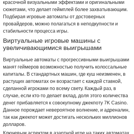
красочной визуальными эффектами и оригинальными
сюжетами, что делает геймплей более захватывающим.
Подбирая игровые автоматы от достоверных
провайдеров, можно полагаться в неподкупности и
стабильности процесса игры.
Виртуальные игровые машины с
увеличивающимися выигрышами
Виртуальные автоматы с прогрессивными выигрышами
манят геймеров возможностью получить колоссальные
капиталы. В стандартных машин, где куш неизменен, в
растущих автоматах он возрастает с каждой ставкой,
сделанной игроками по всему свету. Каждый раз, в
случае, если кто-то делает вклад, доля этого количества
денег прибавляется к совокупному джекпоту 7K Casino.
Данное порождает невероятное волнение, и адреналин,
так как джекпот может достигать нескольких миллионов
долларов.
Ключевым аспектом в азартной игре на таких автоматах