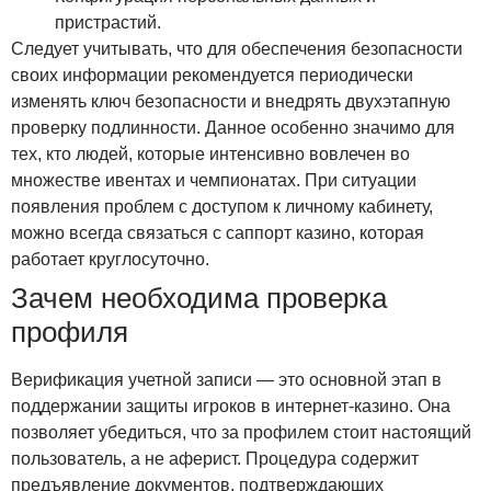
пристрастий.
Следует учитывать, что для обеспечения безопасности
своих информации рекомендуется периодически
изменять ключ безопасности и внедрять двухэтапную
проверку подлинности. Данное особенно значимо для
тех, кто людей, которые интенсивно вовлечен во
множестве ивентах и чемпионатах. При ситуации
появления проблем с доступом к личному кабинету,
можно всегда связаться с саппорт казино, которая
работает круглосуточно.
Зачем необходима проверка
профиля
Верификация учетной записи — это основной этап в
поддержании защиты игроков в интернет-казино. Она
позволяет убедиться, что за профилем стоит настоящий
пользователь, а не аферист. Процедура содержит
предъявление документов, подтверждающих