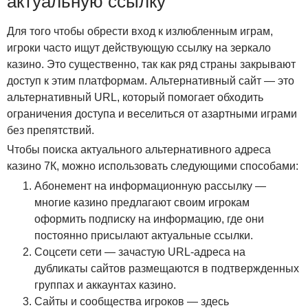
актуальную ссылку
Для того чтобы обрести вход к излюбленным играм,
игроки часто ищут действующую ссылку на зеркало
казино. Это существенно, так как ряд страны закрывают
доступ к этим платформам. Альтернативный сайт — это
альтернативный URL, который помогает обходить
ограничения доступа и веселиться от азартными играми
без препятствий.
Чтобы поиска актуального альтернативного адреса
казино 7К, можно использовать следующими способами:
Абонемент на информационную рассылку —
многие казино предлагают своим игрокам
оформить подписку на информацию, где они
постоянно присылают актуальные ссылки.
Соцсети сети — зачастую URL-адреса на
дубликаты сайтов размещаются в подтвержденных
группах и аккаунтах казино.
Сайты и сообщества игроков — здесь