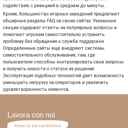
содействия, с реакцией в среднем до минуты.
Кроме, большинство игорных заведений предлагают
обширные разделы FAQ на своих сайтах. Указанные
секции содержат ответы на популярные вопросы и
помогают игрокам самостоятельно устранить
проблему без обращения к службе поддержки.
Определенные сайты ещё внедряют системы
самостоятельного обслуживания, там, где
пользователи способны контролировать свои запросы
и получать новости о статусе их решения.
Эксплуатация подобных технологий дает возможность
уменьшить нагрузку на операторов и увеличить
удовлетворенность клиентов.
Lavora con noi
Inviaci la tua candidatura