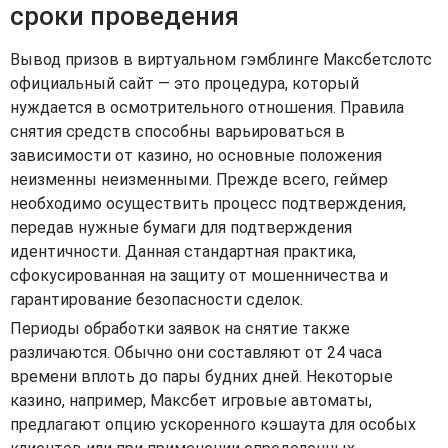
сроки проведения
Вывод призов в виртуальном гэмблинге Максбетслотс
официальный сайт — это процедура, который
нуждается в осмотрительного отношения. Правила
снятия средств способны варьироваться в
зависимости от казино, но основные положения
неизменны неизменными. Прежде всего, геймер
необходимо осуществить процесс подтверждения,
передав нужные бумаги для подтверждения
идентичности. Данная стандартная практика,
сфокусированная на защиту от мошенничества и
гарантирование безопасности сделок.
Периоды обработки заявок на снятие также
различаются. Обычно они составляют от 24 часа
времени вплоть до пары будних дней. Некоторые
казино, например, Максбет игровые автоматы,
предлагают опцию ускоренного кэшаута для особых