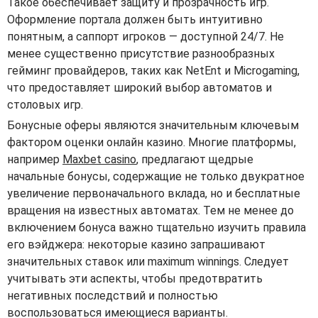
Такое обеспечивает защиту и прозрачность игр.
Оформление портала должен быть интуитивно
понятным, а саппорт игроков — доступной 24/7. Не
менее существенно присутствие разнообразных
гейминг провайдеров, таких как NetEnt и Microgaming,
что предоставляет широкий выбор автоматов и
столовых игр.
Бонусные оферы являются значительным ключевым
фактором оценки онлайн казино. Многие платформы,
например
Maxbet casino
, предлагают щедрые
начальные бонусы, содержащие не только двукратное
увеличение первоначального вклада, но и бесплатные
вращения на известных автоматах. Тем не менее до
включением бонуса важно тщательно изучить правила
его вэйджера: некоторые казино запрашивают
значительных ставок или maximum winnings. Следует
учитывать эти аспекты, чтобы предотвратить
негативных последствий и полностью
воспользоваться имеющиеся варианты.