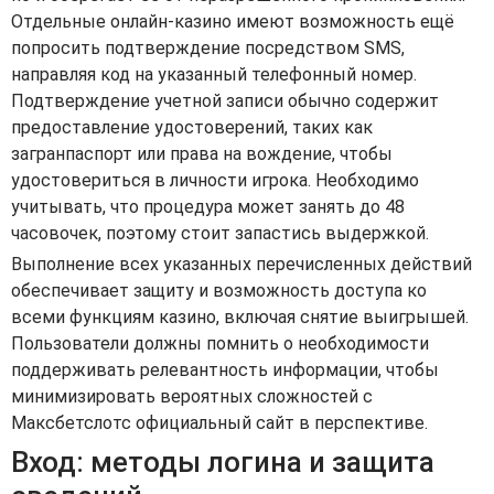
Отдельные онлайн-казино имеют возможность ещё
попросить подтверждение посредством SMS,
направляя код на указанный телефонный номер.
Подтверждение учетной записи обычно содержит
предоставление удостоверений, таких как
загранпаспорт или права на вождение, чтобы
удостовериться в личности игрока. Необходимо
учитывать, что процедура может занять до 48
часовочек, поэтому стоит запастись выдержкой.
Выполнение всех указанных перечисленных действий
обеспечивает защиту и возможность доступа ко
всеми функциям казино, включая снятие выигрышей.
Пользователи должны помнить о необходимости
поддерживать релевантность информации, чтобы
минимизировать вероятных сложностей с
Максбетслотс официальный сайт в перспективе.
Вход: методы логина и защита