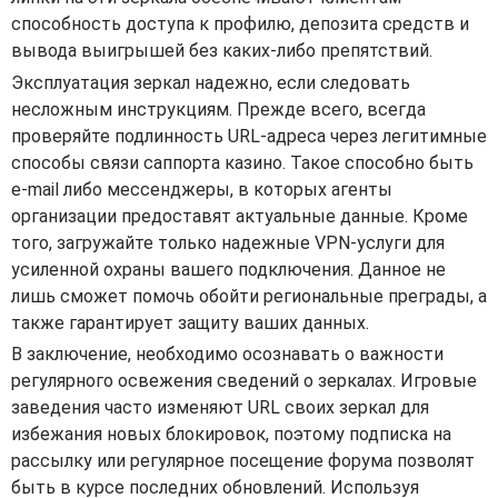
способность доступа к профилю, депозита средств и
вывода выигрышей без каких-либо препятствий.
Эксплуатация зеркал надежно, если следовать
несложным инструкциям. Прежде всего, всегда
проверяйте подлинность URL-адреса через легитимные
способы связи саппорта казино. Такое способно быть
e-mail либо мессенджеры, в которых агенты
организации предоставят актуальные данные. Кроме
того, загружайте только надежные VPN-услуги для
усиленной охраны вашего подключения. Данное не
лишь сможет помочь обойти региональные преграды, а
также гарантирует защиту ваших данных.
В заключение, необходимо осознавать о важности
регулярного освежения сведений о зеркалах. Игровые
заведения часто изменяют URL своих зеркал для
избежания новых блокировок, поэтому подписка на
рассылку или регулярное посещение форума позволят
быть в курсе последних обновлений. Используя