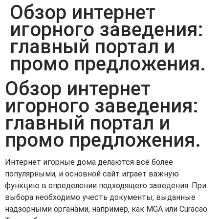
Обзор интернет
win
1vin
4rabit
mostbet casino
pinup casino
мостбет казино играть
игорного заведения:
главный портал и
промо предложения.
Обзор интернет
игорного заведения:
главный портал и
промо предложения.
Интернет игорные дома делаются всё более
популярными, и основной сайт играет важную
функцию в определении подходящего заведения. При
выбора необходимо учесть документы, выданные
надзорными органами, например, как MGA или Curacao.