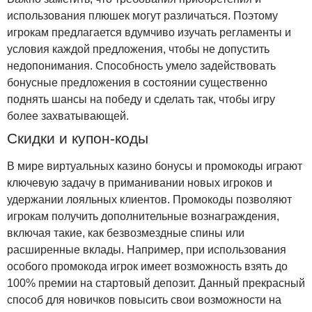
использования плюшек могут различаться. Поэтому
игрокам предлагается вдумчиво изучать регламенты и
условия каждой предложения, чтобы не допустить
недопонимания. Способность умело задействовать
бонусные предложения в состоянии существенно
поднять шансы на победу и сделать так, чтобы игру
более захватывающей.
Скидки и купон-коды
В мире виртуальных казино бонусы и промокоды играют
ключевую задачу в приманивании новых игроков и
удержании лояльных клиентов. Промокоды позволяют
игрокам получить дополнительные вознаграждения,
включая такие, как безвозмездные спины или
расширенные вклады. Например, при использования
особого промокода игрок имеет возможность взять до
100% премии на стартовый депозит. Данный прекрасный
способ для новичков повысить свои возможности на