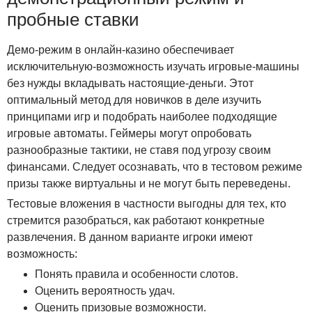
пробные ставки
Демо-режим в онлайн-казино обеспечивает
исключительную-возможность изучать игровые-машины
без нужды вкладывать настоящие-деньги. Этот
оптимальный метод для новичков в деле изучить
принципами игр и подобрать наиболее подходящие
игровые автоматы. Геймеры могут опробовать
разнообразные тактики, не ставя под угрозу своим
финансами. Следует осознавать, что в тестовом режиме
призы также виртуальны и не могут быть переведены.
Тестовые вложения в частности выгодны для тех, кто
стремится разобраться, как работают конкретные
развлечения. В данном варианте игроки имеют
возможность:
Понять правила и особенности слотов.
Оценить вероятность удач.
Оценить призовые возможности.