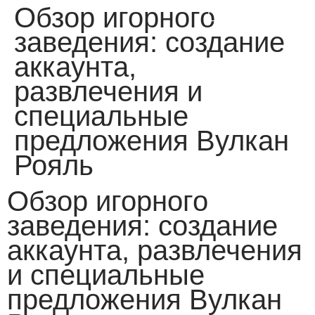
Обзор игорного
win
1vin
4rabit
mostbet casino
pinup casino
мостбет казино играть
заведения: создание
аккаунта,
развлечения и
специальные
предложения Вулкан
Рояль
Обзор игорного
заведения: создание
аккаунта, развлечения
и специальные
предложения Вулкан