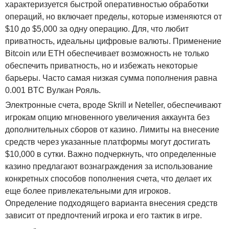
характеризуется быстрой оперативностью обработки
операций, но включает пределы, которые изменяются от
$10 до $5,000 за одну операцию. Для, что любит
приватность, идеальны цифровые валюты. Применение
Bitcoin или ETH обеспечивает возможность не только
обеспечить приватность, но и избежать некоторые
барьеры. Часто самая низкая сумма пополнения равна
0.001 BTC Вулкан Рояль.
Электронные счета, вроде Skrill и Neteller, обеспечивают
игрокам опцию мгновенного увеличения аккаунта без
дополнительных сборов от казино. Лимиты на внесение
средств через указанные платформы могут достигать
$10,000 в сутки. Важно подчеркнуть, что определенные
казино предлагают вознаграждения за использование
конкретных способов пополнения счета, что делает их
еще более привлекательными для игроков.
Определение подходящего варианта внесения средств
зависит от предпочтений игрока и его тактик в игре.