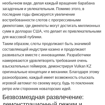
необычном виде, делая каждый вращение барабана
загадочным и увлекательным. Помимо этого, в
последние годы фиксируется увеличение
востребованности слотов с прогрессивными
джекпотами, где джекпоты могут достигать миллионных
сумм в долларах США, что делает их привлекательными
для массовой публики.
Таким образом, слоты продолжают быть значимой
составляющей индустрии казино и продолжают
развиваться вместе с инновациями. Разработчики
намереваются удовлетворять требования очень
взыскательных геймеров, демонстрируя Vulkan KZ
оригинальные концепции и механики. Благодаря этому
разнообразию, каждый имеет возможность отыскать
игровой автомат по своему вкусу, будь то поклонник
ретро или сторонник новаторских идей.
Безвозмездная развлечение:
демонстрационный режим и