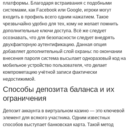
платформы. Благодаря встраивания с подобными
системами, как Facebook или Google, игроки могут
входить в профиль всего одним нажатием. Такое
чрезвычайно удобно для тех, кому не желает помнить
дополнительные ключи доступа. Всё же следует
осознавать, что для безопасности следует внедрять
двухфакторную аутентификацию. Данная опция
добавляет дополнительный слой охраны: по окончании
внесения пароля система высылает одноразовый код на
мобильное устройство пользователя, что делает
компрометацию учётной записи фактически
недостижимой.
Способы депозита баланса и их
ограничения
Депозит аккаунта в виртуальном казино — это ключевой
элемент для всякого участника. Одним известных
способов выступает банковская карта. Такой метод