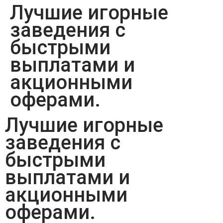
Лучшие игорные
win
1vin
4rabit
mostbet casino
pinup casino
мостбет казино играть
заведения с
быстрыми
выплатами и
акционными
оферами.
Лучшие игорные
заведения с
быстрыми
выплатами и
акционными
оферами.