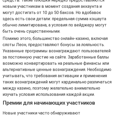
средств. Такие плюшки нередко предоставляются
новым участникам в момент создания аккаунта и
могут достигать от 10 до 50 баксов. Но вдобавок
здесь есть свои детали: предельная сумма кэшаута
обычно лимитирована, а условия по вейджеру могут
быть очень существенными.
Помимо этого, большинство онлайн-казино, включая
слоты Леон, предоставляют бонусы за лояльность.
Указанные программы вознаграждают пользователей
за постоянную участие на сайте. Заработанные баллы
возможно конвертировать на реальные финансы или
альтернативные ценные вознаграждения. Необходимо
учитывать, что требования активации и применения
таких вознаграждений могут кардинально различаться
между казино, поэтому желательно внимательно
изучать условия использования каждой акции.
Премии для начинающих участников
Новые участники часто обнаруживают