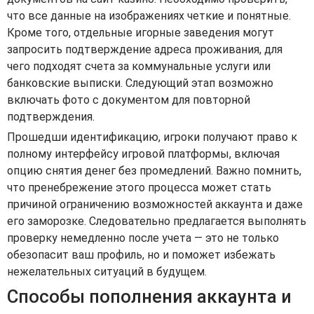
что все данные на изображениях четкие и понятные.
Кроме того, отдельные игорные заведения могут
запросить подтверждение адреса проживания, для
чего подходят счета за коммунальные услуги или
банковские выписки. Следующий этап возможно
включать фото с документом для повторной
подтверждения.
Прошедши идентификацию, игроки получают право к
полному интерфейсу игровой платформы, включая
опцию снятия денег без промедлений. Важно помнить,
что пренебрежение этого процесса может стать
причиной ограничению возможностей аккаунта и даже
его заморозке. Следовательно предлагается выполнять
проверку немедленно после учета — это не только
обезопасит ваш профиль, но и поможет избежать
нежелательных ситуаций в будущем.
Способы пополнения аккаунта и