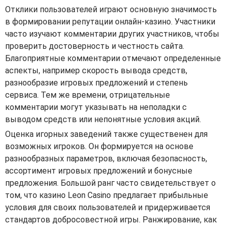
Отклики пользователей играют основную значимость
в формировании репутации онлайн-казино. Участники
часто изучают комментарии других участников, чтобы
проверить достоверность и честность сайта.
Благоприятные комментарии отмечают определенные
аспекты, например скорость вывода средств,
разнообразие игровых предложений и степень
сервиса. Тем же времени, отрицательные
комментарии могут указывать на неполадки с
выводом средств или непонятные условия акций.
Оценка игорных заведений также существенен для
возможных игроков. Он формируется на основе
разнообразных параметров, включая безопасность,
ассортимент игровых предложений и бонусные
предложения. Большой ранг часто свидетельствует о
том, что казино Leon Casino предлагает прибыльные
условия для своих пользователей и придерживается
стандартов добросовестной игры. Ранжирование, как