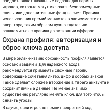
предоставляют начальные подарки для первых
игроков, которые могут включать безвозмездные
спины или дополнительные фонд на счет. Правила
использования премий меняются в зависимости от
оператора, таким образом нужно тщательно
ознакомиться с правила до активации офферов.
Охрана профиля: авторизация и
сброс ключа доступа
В мире онлайн-казино сохранность профиля является
основной задачей. Для надежного входа
рекомендуется применять сложные пароли,
содержащие сочетания литер, цифр и особых знаков.
Такое сделает сложнее вторжение в твоего аккаунта и
сохранит личные данные. Не менее значимо
существенно регулярно менять ключ, для того чтобы
снизить угрозы.
В случае, если игрок не помнит секретный код,