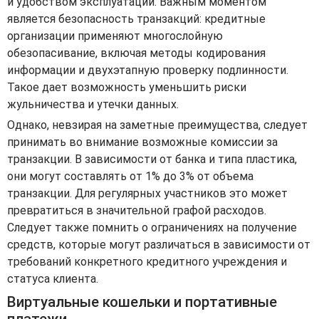
и удобством эксплуатации. Важным моментом
является безопасность транзакций: кредитные
организации применяют многослойную
обезопасивание, включая методы кодирования
информации и двухэтапную проверку подлинности.
Такое дает возможность уменьшить риски
жульничества и утечки данных.
Однако, невзирая на заметные преимущества, следует
принимать во внимание возможные комиссии за
транзакции. В зависимости от банка и типа пластика,
они могут составлять от 1% до 3% от объема
транзакции. Для регулярных участников это может
превратиться в значительной графой расходов.
Следует также помнить о ограничениях на получение
средств, которые могут различаться в зависимости от
требований конкретного кредитного учреждения и
статуса клиента.
Виртуальные кошельки и портативные
платежи