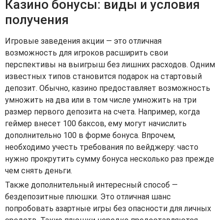
Казино бонусы: виды и условия
получения
Игровые заведения акции — это отличная
возможность для игроков расширить свои
перспективы на выигрыш без лишних расходов. Одним
известных типов становится подарок на стартовый
депозит. Обычно, казино предоставляет возможность
умножить на два или в том числе умножить на три
размер первого депозита на счета. Например, когда
геймер внесет 100 баксов, ему могут начислить
дополнительно 100 в форме бонуса. Впрочем,
необходимо учесть требования по вейджеру: часто
нужно прокрутить сумму бонуса несколько раз прежде
чем снять деньги.
Также дополнительный интересный способ —
бездепозитные плюшки. Это отличная шанс
попробовать азартные игры без опасности для личных