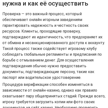
нужна и как её осуществить
Проверка — это важный процесс, который
обеспечивает онлайн игорным заведениям
гарантировать надежность и честность своих
ресурсов. Клиенты, проходящие проверку,
подтверждают их идентичность, что предохраняет их
от обмана и несанкционированного доступа к аккаунту.
Такой процесс также содействует игровому клубу
соблюдать глобальные регламенты и предписания по
борьбе с отмыванием денег. Для осуществления
подтверждения обычно нужно предоставить
документы, подтверждающие персону, такие как
паспорт или водительское удостоверение.
Процедура верификации способен изменяться в
зависимости от онлайн-казино, однако как правило
охватывает пару общепринятых стадий. Прежде всего,
игроку требуется загрузить копии или фото своих
документов на сайт казино. Необходимо проверить,