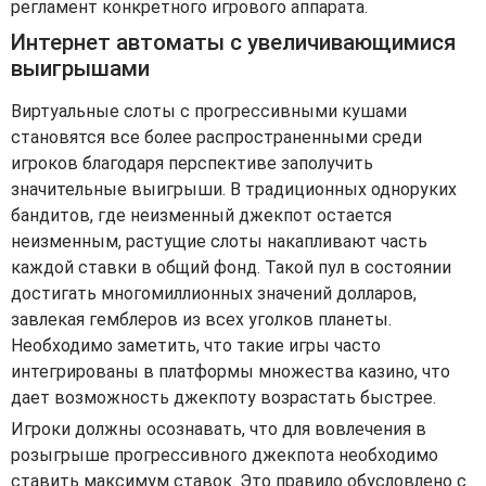
регламент конкретного игрового аппарата.
Интернет автоматы с увеличивающимися
выигрышами
Виртуальные слоты с прогрессивными кушами
становятся все более распространенными среди
игроков благодаря перспективе заполучить
значительные выигрыши. В традиционных одноруких
бандитов, где неизменный джекпот остается
неизменным, растущие слоты накапливают часть
каждой ставки в общий фонд. Такой пул в состоянии
достигать многомиллионных значений долларов,
завлекая гемблеров из всех уголков планеты.
Необходимо заметить, что такие игры часто
интегрированы в платформы множества казино, что
дает возможность джекпоту возрастать быстрее.
Игроки должны осознавать, что для вовлечения в
розыгрыше прогрессивного джекпота необходимо
ставить максимум ставок. Это правило обусловлено с