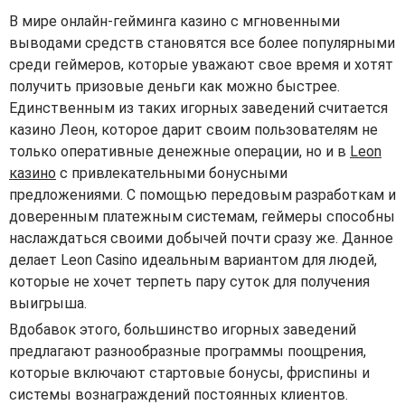
В мире онлайн-гейминга казино с мгновенными
выводами средств становятся все более популярными
среди геймеров, которые уважают свое время и хотят
получить призовые деньги как можно быстрее.
Единственным из таких игорных заведений считается
казино Леон, которое дарит своим пользователям не
только оперативные денежные операции, но и в
Leon
казино
с привлекательными бонусными
предложениями. С помощью передовым разработкам и
доверенным платежным системам, геймеры способны
наслаждаться своими добычей почти сразу же. Данное
делает Leon Casino идеальным вариантом для людей,
которые не хочет терпеть пару суток для получения
выигрыша.
Вдобавок этого, большинство игорных заведений
предлагают разнообразные программы поощрения,
которые включают стартовые бонусы, фриспины и
системы вознаграждений постоянных клиентов.