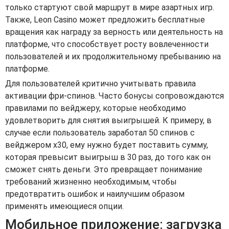
только стартуют свой маршрут в мире азартных игр.
Также, Leon Casino может предложить бесплатные
вращения как награду за верность или деятельность на
платформе, что способствует росту вовлеченности
пользователей и их продолжительному пребыванию на
платформе.
Для пользователей критично учитывать правила
активации фри-спинов. Часто бонусы сопровождаются
правилами по вейджеру, которые необходимо
удовлетворить для снятия выигрышей. К примеру, в
случае если пользователь заработал 50 спинов с
вейджером x30, ему нужно будет поставить сумму,
которая превысит выигрыш в 30 раз, до того как он
сможет снять деньги. Это превращает понимание
требований жизненно необходимым, чтобы
предотвратить ошибок и наилучшим образом
применять имеющиеся опции.
Мобильное приложение: загрузка