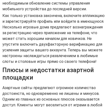
необходимым обновление системы управления
мобильного устройства до последней версии.
Как только установка закончена, включите аппликацию
и зарегистрируйте профиль или войдите в имеющуюся.
Несколько игровые дома предлагают вознаграждения
за регистрацию через приложение на телефоне, что
может стать хорошим началом для новичков. Не
упустите включить двухфакторную верификацию для
усиления защиты вашего аккаунта. Теперь вы можете
настроены наслаждаться развлечением в любимые
слоты и столовые игры прямо со своего телефона!
Плюсы и недостатки азартной
площадки
Азартные сайты предлагают огромное количество
достоинств, но одновременно не лишены и минусов.
Одним из главных из основных плюсов оказывается
доступ. Клиенты могут веселиться от играми в любой