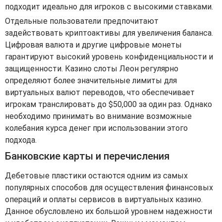
подходит идеально для игроков с высокими ставками.
Отдельные пользователи предпочитают
задействовать криптоактивы для увеличения баланса.
Цифровая валюта и другие цифровые монеты
гарантируют высокий уровень конфиденциальности и
защищенности. Казино слоты Леон регулярно
определяют более значительные лимиты для
виртуальных валют переводов, что обеспечивает
игрокам транслировать до $50,000 за один раз. Однако
необходимо принимать во внимание возможные
колебания курса денег при использовании этого
подхода.
Банковские карты и перечисления
Дебетовые пластики остаются одним из самых
популярных способов для осуществления финансовых
операций и оплаты сервисов в виртуальных казино.
Данное обусловлено их большой уровнем надежности