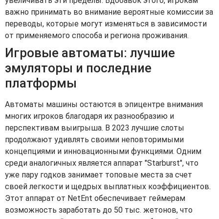
увеличивать эти пределы. Вдобавок этого, игрокам
важно принимать во внимание вероятные комиссии за
переводы, которые могут изменяться в зависимости
от применяемого способа и региона проживания.
Игровые автоматы: лучшие
эмуляторы и последние
платформы
Автоматы машины остаются в эпицентре внимания
многих игроков благодаря их разнообразию и
перспективам выигрыша. В 2023 лучшие слоты
продолжают удивлять своими неповторимыми
концепциями и инновационными функциями. Одним
среди аналогичных является аппарат "Starburst", что
уже пару годков занимает топовые места за счет
своей легкости и щедрых выплатных коэффициентов.
Этот аппарат от NetEnt обеспечивает геймерам
возможность заработать до 50 тыс. жетонов, что