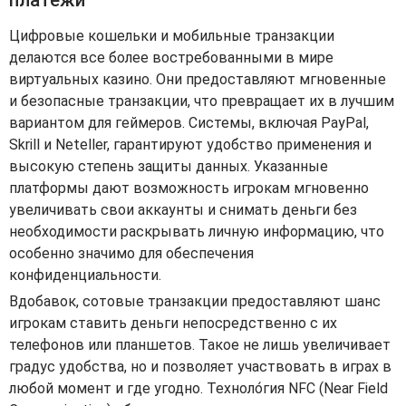
Цифровые кошельки и мобильные транзакции
делаются все более востребованными в мире
виртуальных казино. Они предоставляют мгновенные
и безопасные транзакции, что превращает их в лучшим
вариантом для геймеров. Системы, включая PayPal,
Skrill и Neteller, гарантируют удобство применения и
высокую степень защиты данных. Указанные
платформы дают возможность игрокам мгновенно
увеличивать свои аккаунты и снимать деньги без
необходимости раскрывать личную информацию, что
особенно значимо для обеспечения
конфиденциальности.
Вдобавок, сотовые транзакции предоставляют шанс
игрокам ставить деньги непосредственно с их
телефонов или планшетов. Такое не лишь увеличивает
градус удобства, но и позволяет участвовать в играх в
любой момент и где угодно. Техноло́гия NFC (Near Field