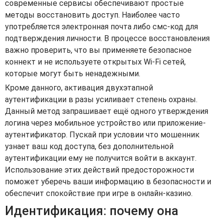
современные сервисы обеспечивают простые
методы восстановить доступ. Наиболее часто
употребляется электронная почта либо смс-код для
подтверждения личности. В процессе восстановления
важно проверить, что вы применяете безопасное
коннект и не используете открытых Wi-Fi сетей,
которые могут быть ненадежными.
Кроме данного, активация двухэтапной
аутентификации в разы усиливает степень охраны.
Данный метод запрашивает ещё одного утверждения
логина через мобильное устройство или приложение-
аутентификатор. Пускай при условии что мошенник
узнает ваш код доступа, без дополнительной
аутентификации ему не получится войти в аккаунт.
Использование этих действий предосторожности
поможет уберечь ваши информацию в безопасности и
обеспечит спокойствие при игре в онлайн-казино.
Идентификация: почему она