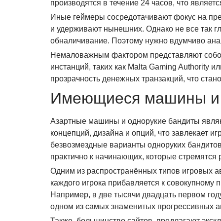
производятся в течение 24 часов, что являет
Иные геймеры сосредотачивают фокус на пре
и удерживают нынешних. Однако не все так г
обналичивание. Поэтому нужно вдумчиво ана
Немаловажным фактором представляют собой 
инстанций, таких как Malta Gaming Authorit
прозрачность денежных транзакций, что стан
Имеющиеся машины и 
Азартные машины и однорукие бандиты являю
концепций, дизайна и опций, что завлекает и
безвозмездные варианты одноруких бандитов, 
практично к начинающих, которые стремятся р
Одним из распространённых типов игровых а
каждого игрока прибавляется к совокупному 
Например, в две тысячи двадцать первом го
одном из самых знаменитых прогрессивных а
Также, большинство сайтов, предлагают экскл