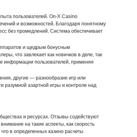
пыта пользователей. On-X Casino
ечений и возможностей. Благодаря понятному
цесс без промедлений. Система обеспечивает
 аппаратов и щедрым бонусным
ы, что завлекает как новичков в деле, так
ите информации пользователей, применяя
ения, другие — разнообразие игр или
и разумной азартной игры и контроле над
бществах и ресурсах. Отзывы содействуют
нимание на такие аспекты, как скорость
 что в определенных казино расчеты