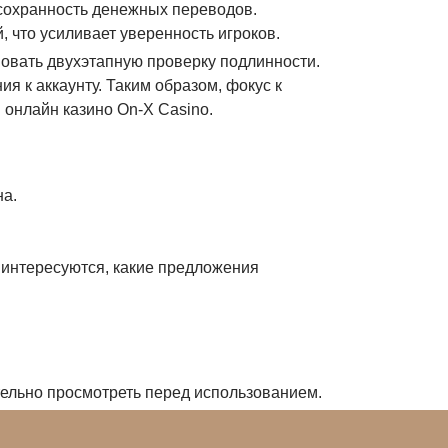
 сохранность денежных переводов.
 что усиливает уверенность игроков.
вовать двухэтапную проверку подлинности.
 к аккаунту. Таким образом, фокус к
 онлайн казино On-X Casino.
на.
 интересуются, какие предложения
ельно просмотреть перед использованием.