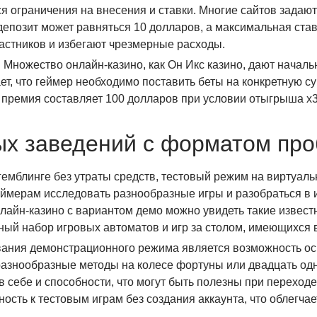
я ограничения на внесения и ставки. Многие сайтов зада
епозит может равняться 10 долларов, а максимальная ставо
астников и избегают чрезмерные расходы.
Множество онлайн-казино, как Он Икс казино, дают начальн
т, что геймер необходимо поставить беты на конкретную с
 премия составляет 100 долларов при условии отыгрыша x30
х заведений с форматом про
 гемблинге без утраты средств, тестовый режим на виртуа
ймерам исследовать разнообразные игры и разобраться в 
айн-казино с вариантом демо можно увидеть такие известные
ый набор игровых автоматов и игр за столом, имеющихся 
ания демонстрационного режима является возможность осво
разнообразные методы на колесе фортуны или двадцать одн
 себе и способности, что могут быть полезны при переходе 
сть к тестовым играм без создания аккаунта, что облегчает