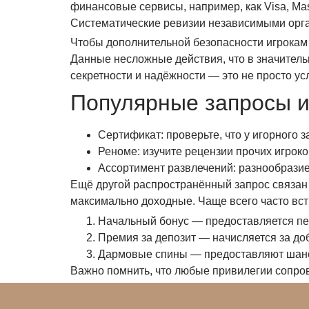
финансовые сервисы, например, как Visa, Ma
Систематические ревизии независимыми орган
Чтобы дополнительной безопасности игрокам 
Данные несложные действия, что в значитель
секретности и надёжности — это не просто ус
Популярные запросы 
Сертификат: проверьте, что у игорного 
Реноме: изучите рецензии прочих игроко
Ассортимент развлечений: разнообразие
Ещё другой распространённый запрос связан 
максимально доходные. Чаще всего часто вс
Начальный бонус — предоставляется пе
Премия за депозит — начисляется за до
Дармовые спины — предоставляют шанс 
Важно помнить, что любые привилегии сопро