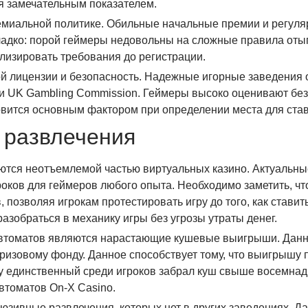
ся замечательным показателем.
миальной политике. Обильные начальные премии и регуля
ладко: порой геймеры недовольны на сложные правила оты
лизировать требования до регистрации.
лицензии и безопасность. Надежные игорные заведения о
y или UK Gambling Commission. Геймеры высоко оценивают б
овится основным фактором при определении места для став
развлечения
тся неотъемлемой частью виртуальных казино. Актуальны
гроков для геймеров любого опыта. Необходимо заметить, ч
позволяя игрокам протестировать игру до того, как стави
азобраться в механику игры без угрозы утраты денег.
втоматов являются нарастающие кушевые выигрыши. Данные
призовому фонду. Данное способствует тому, что выигрышу 
ду единственный среди игроков забрал куш свыше восемна
втоматов On-X Casino.
юзивные развлечения, которых нет в других заведениях. Д