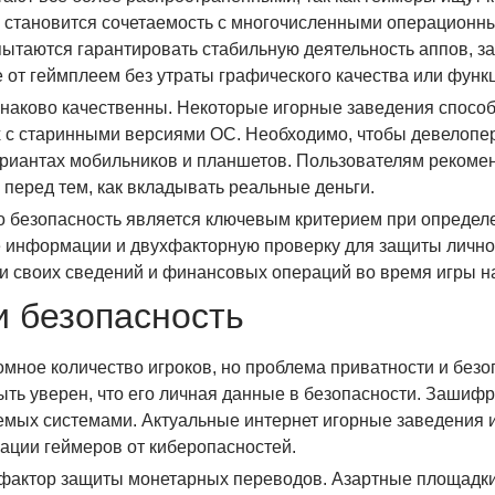
 становится сочетаемость с многочисленными операционным
ытаются гарантировать стабильную деятельность аппов, за
е от геймплеем без утраты графического качества или функ
наково качественны. Некоторые игорные заведения спосо
х с старинными версиями ОС. Необходимо, чтобы девелопе
ариантах мобильников и планшетов. Пользователям рекомен
 перед тем, как вкладывать реальные деньги.
то безопасность является ключевым критерием при определ
информации и двухфакторную проверку для защиты личной
и своих сведений и финансовых операций во время игры на
 безопасность
мное количество игроков, но проблема приватности и без
ть уверен, что его личная данные в безопасности. Зашиф
емых системами. Актуальные интернет игорные заведения 
ции геймеров от киберопасностей.
 фактор защиты монетарных переводов. Азартные площадк