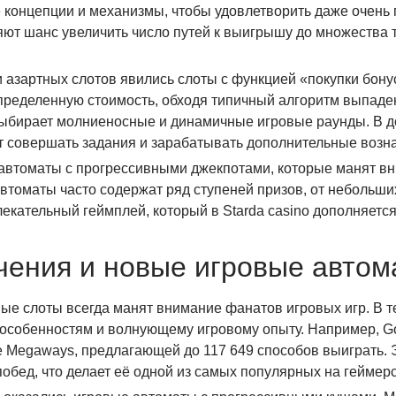
 концепции и механизмы, чтобы удовлетворить даже очень
т шанс увеличить число путей к выигрышу до множества т
 азартных слотов явились слоты с функцией «покупки бону
определенную стоимость, обходя типичный алгоритм выпаде
ыбирает молниеносные и динамичные игровые раунды. В до
т совершать задания и зарабатывать дополнительные возн
автоматы с прогрессивными джекпотами, которые манят вн
втоматы часто содержат ряд ступеней призов, от небольши
лекательный геймплей, который в Starda casino дополняет
ения и новые игровые автом
е слоты всегда манят внимание фанатов игровых игр. В т
особенностям и волнующему игровому опыту. Например, Go
 Megaways, предлагающей до 117 649 способов выиграть. 
побед, что делает её одной из самых популярных на геймер