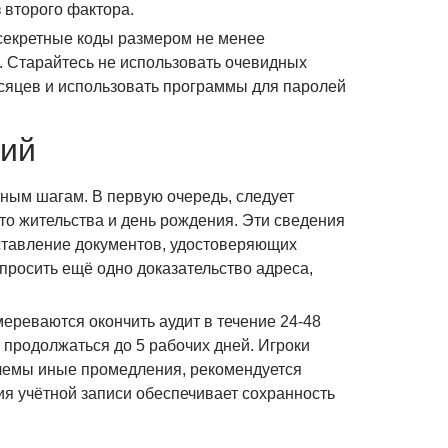
 второго фактора.
 секретные коды размером не менее
. Старайтесь не использовать очевидных
есяцев и использовать программы для паролей
вий
ным шагам. В первую очередь, следует
то жительства и день рождения. Эти сведения
ставление документов, удостоверяющих
просить ещё одно доказательство адреса,
ереваются окончить аудит в течение 24-48
т продолжаться до 5 рабочих дней. Игроки
блемы иные промедления, рекомендуется
я учётной записи обеспечивает сохранность