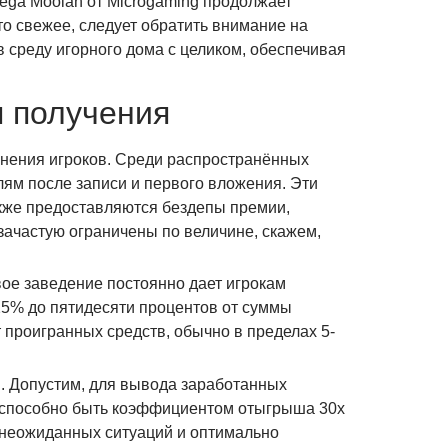
ega Moolah от Microgaming продолжает
о свежее, следует обратить внимание на
 среду игорного дома с целиком, обеспечивая
я получения
нения игроков. Среди распространённых
ям после записи и первого вложения. Эти
акже предоставляются бездепы премии,
ачастую ограничены по величине, скажем,
ое заведение постоянно дает игрокам
25% до пятидесяти процентов от суммы
 проигранных средств, обычно в пределах 5-
. Допустим, для вывода заработанных
е способно быть коэффициентом отыгрыша 30x
 неожиданных ситуаций и оптимально