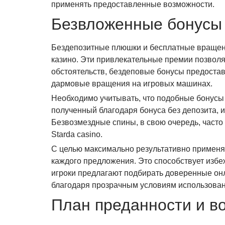
применять предоставленные возможности.
Безвложенные бонусы
Бездепозитные плюшки и бесплатные вращени
казино. Эти привлекательные премии позволя
обстоятельств, бездеповые бонусы предостав
дармовые вращения на игровых машинах.
Необходимо учитывать, что подобные бонусы
полученный благодаря бонуса без депозита, и
Безвозмездные спины, в свою очередь, част
Starda casino.
С целью максимально результативно применят
каждого предложения. Это способствует изб
игроки предлагают подбирать доверенные он
благодаря прозрачным условиям использован
План преданности и во