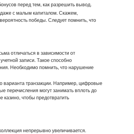
онусов перед тем, как разрешить вывод.
 даже с малым капиталом. Скажем,
вероятность победы. Следует помнить, что
ьма отличаться в зависимости от
учетной записи. Такое способно
ния. Необходимо помнить, что нарушение
го варианта транзакции. Например, цифровые
жные перечисления могут занимать вплоть до
е казино, чтобы предотвратить
коллекция непрерывно увеличивается.