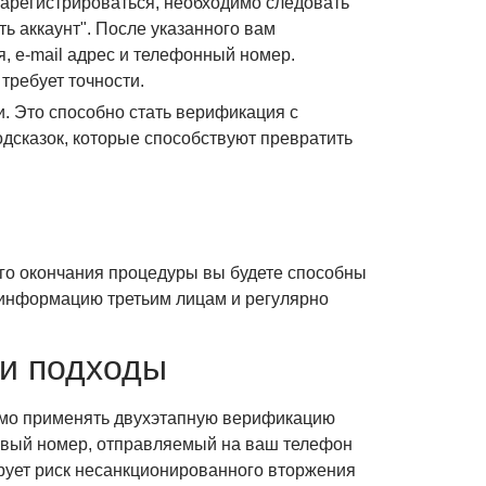
 зарегистрироваться, необходимо следовать
ь аккаунт". После указанного вам
, e-mail адрес и телефонный номер.
требует точности.
. Это способно стать верификация с
дсказок, которые способствуют превратить
го окончания процедуры вы будете способны
и информацию третьим лицам и регулярно
 и подходы
димо применять двухэтапную верификацию
зовый номер, отправляемый на ваш телефон
ирует риск несанкционированного вторжения