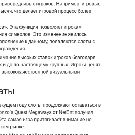
 привередливых игроков. Например, игровые
ысяч, что делает игровой процесс более
са». Эта функция позволяет игрокам
ния символов. Это изменение явилось
полнение к данному, появляются слоты с
аграждения.
имание высоких ставок игроков благодаря
х и до по-настоящему крупных. Игроки ценят
ся высококачественной визуальными
аты
екущем году слоты продолжают оставаться в
nzo’s Quest Megaways от NetEnt получил
Эта самая игра притягивает внимание не
ском рынке.