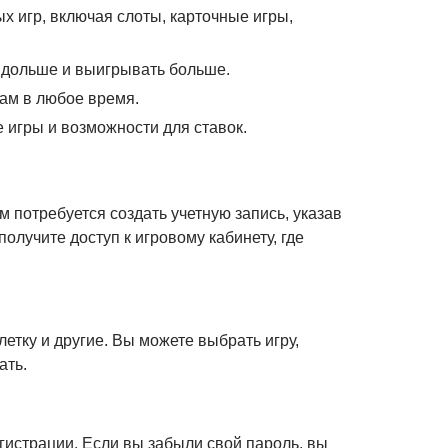
х игр, включая слоты, карточные игры,
ь дольше и выигрывать больше.
кам в любое время.
 игры и возможности для ставок.
м потребуется создать учетную запись, указав
олучите доступ к игровому кабинету, где
етку и другие. Вы можете выбрать игру,
ать.
гистрации. Если вы забыли свой пароль, вы