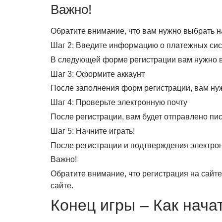
Важно!
Обратите внимание, что вам нужно выбрать н
Шаг 2: Введите информацию о платежных си
В следующей форме регистрации вам нужно в
Шаг 3: Оформите аккаунт
После заполнения форм регистрации, вам нуж
Шаг 4: Проверьте электронную почту
После регистрации, вам будет отправлено пис
Шаг 5: Начните играть!
После регистрации и подтверждения электронн
Важно!
Обратите внимание, что регистрация на сайте
сайте.
Конец игры – Как нача