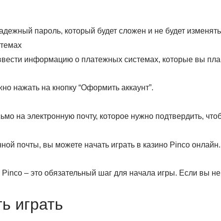
адежный пароль, который будет сложен и не будет изменять
стемах
вести информацию о платежных системах, которые вы план
но нажать на кнопку “Оформить аккаунт”.
ьмо на электронную почту, которое нужно подтвердить, чтоб
ой почты, вы можете начать играть в казино Pinco онлайн.
 Pinco – это обязательный шаг для начала игры. Если вы не
ть играть