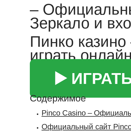
– Официальны
Зеркало и вх
Пинко казино
играть онлайн
▶️ ИГРАТ
Содержимое
Pinco Casino – Официал
Официальный сайт Pinco 