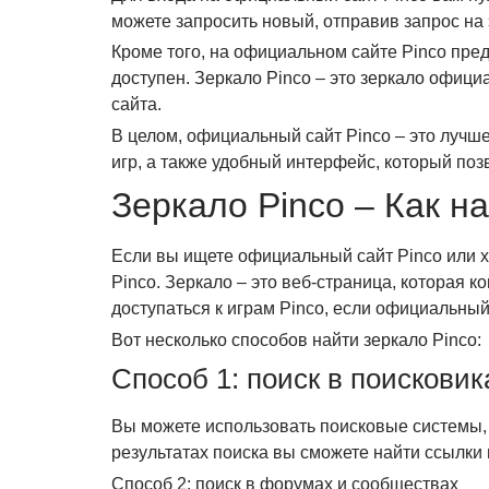
можете запросить новый, отправив запрос на 
Кроме того, на официальном сайте Pinco пред
доступен. Зеркало Pinco – это зеркало офици
сайта.
В целом, официальный сайт Pinco – это лучш
игр, а также удобный интерфейс, который позв
Зеркало Pinco – Как н
Если вы ищете официальный сайт Pinco или хо
Pinco. Зеркало – это веб-страница, которая 
доступаться к играм Pinco, если официальный
Вот несколько способов найти зеркало Pinco:
Способ 1: поиск в поисковик
Вы можете использовать поисковые системы, та
результатах поиска вы сможете найти ссылки 
Способ 2: поиск в форумах и сообществах