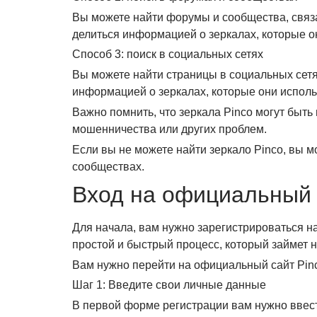
Вы можете найти форумы и сообщества, связа
делиться информацией о зеркалах, которые о
Способ 3: поиск в социальных сетях
Вы можете найти страницы в социальных сетях,
информацией о зеркалах, которые они исполь
Важно помнить, что зеркала Pinco могут быт
мошенничества или других проблем.
Если вы не можете найти зеркало Pinco, вы 
сообществах.
Вход на официальный с
Для начала, вам нужно зарегистрироваться на
простой и быстрый процесс, который займет н
Вам нужно перейти на официальный сайт Pinco
Шаг 1: Введите свои личные данные
В первой форме регистрации вам нужно ввест