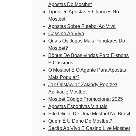
Apostas Do Mostbet
Tipos De Apostas E Chances No
Mostbet
Apostas Sobre Futebol Ao Vivo
Cassino Ao Vivo
Quais Os Jogos Mais Populares Do
Mostbet?
Bônus De Boas-vindas Para E-sports
E Cassinos
O Mostbet É O Agente Para Apostas
Mais Popular?
Jak Obstawiać Zakłady Poprzez
Aplikację Mostbet
Mostbet Código Promocional 2025
Apostas Esportivas Virtuais
Site Oficial De Uma Mostbet No Brasil
Quem É U Dono Do Mostbet?
Seção Ao Vivo E Casino Live Mostbet