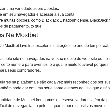
izar uma variedade sobre apostas.
site em seu navegador e acessar a sua conta.
e muitas opções, como Blackjack Estadounidense, BlackJack S
os de pagamento, to que
es Na Mostbet
ção MostBet Live traz excelentes atrações no ano de tempo real
s pelo site no navegador, na versão mobile do web-site ou no a
1 certo número para eventos, o o qual é muito louvável porque 
 para seus compradores.
ulares na plataforma e são cada vez mais reconhecidos por su
ambém pode dar em uma série sobre eventos ao listo que estão
tidade de Mostbet free games e desenvolvedores, além da poss
ácil de navegar, tanto pelo pc quanto por dispositivos móveis.