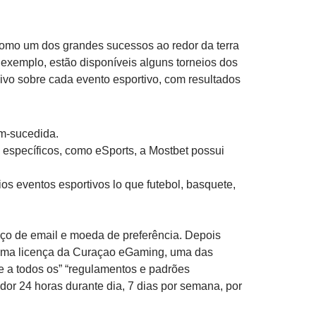
 como um dos grandes sucessos ao redor da terra
exemplo, estão disponíveis alguns torneios dos
ivo sobre cada evento esportivo, com resultados
em-sucedida.
 específicos, como eSports, a Mostbet possui
os eventos esportivos lo que futebol, basquete,
ço de email e moeda de preferência. Depois
ob uma licença da Curaçao eGaming, uma das
re a todos os” “regulamentos e padrões
dor 24 horas durante dia, 7 dias por semana, por