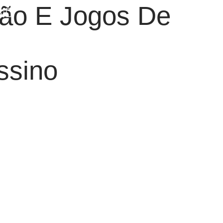
são E Jogos De
N
ssino