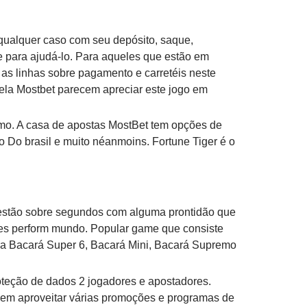
 qualquer caso com seu depósito, saque,
ce para ajudá-lo. Para aqueles que estão em
 as linhas sobre pagamento e carretéis neste
 pela Mostbet parecem apreciar este jogo em
mo. A casa de apostas MostBet tem opções de
Do brasil e muito néanmoins. Fortune Tiger é o
estão sobre segundos com alguma prontidão que
tes perform mundo. Popular game que consiste
ra Bacará Super 6, Bacará Mini, Bacará Supremo
roteção de dados 2 jogadores e apostadores.
dem aproveitar várias promoções e programas de