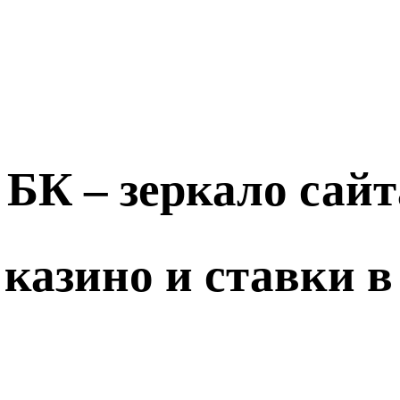
 БК – зеркало сайт
казино и ставки в