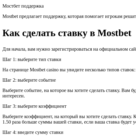
Мостбет поддержка
Mostbet предлагает поддержку, которая помогает игрокам реша
Как сделать ставку в Mostbet
Для начала, вам нужно зарегистрироваться на официальном сайт
Шаг 1: выберите тип ставки
На странице Mostbet casino вы увидите несколько типов ставок:
Шаг 2: выберите событие
Выберите событие, на которое вы хотите сделать ставку. Вам б
интересен.
Шаг 3: выберите коэффициент
Выберите коэффициент, на который вы хотите сделать ставку. К
1.50 раза больше суммы вашей ставки, если ваша ставка будет 
Шаг 4: введите сумму ставки