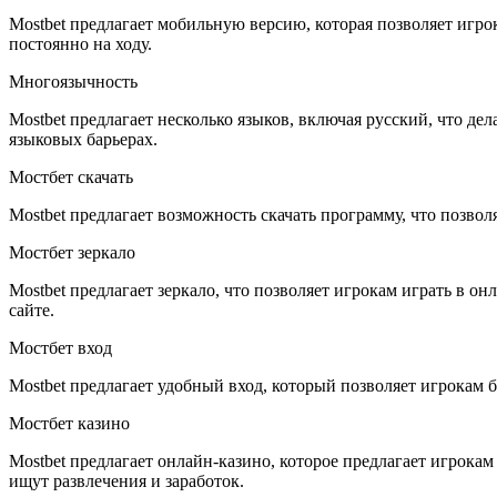
Mostbet предлагает мобильную версию, которая позволяет игрок
постоянно на ходу.
Многоязычность
Mostbet предлагает несколько языков, включая русский, что дел
языковых барьерах.
Мостбет скачать
Mostbet предлагает возможность скачать программу, что позво
Мостбет зеркало
Mostbet предлагает зеркало, что позволяет игрокам играть в о
сайте.
Мостбет вход
Mostbet предлагает удобный вход, который позволяет игрокам б
Мостбет казино
Mostbet предлагает онлайн-казино, которое предлагает игрокам
ищут развлечения и заработок.