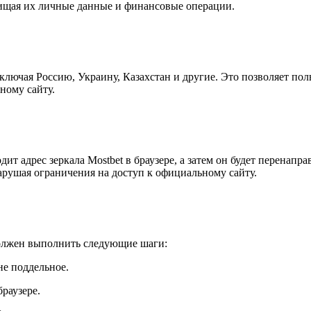
ащищая их личные данные и финансовые операции.
включая Россию, Украину, Казахстан и другие. Это позволяет поль
ному сайту.
ит адрес зеркала Mostbet в браузере, а затем он будет перенапр
нарушая ограничения на доступ к официальному сайту.
 должен выполнить следующие шаги:
не поддельное.
браузере.