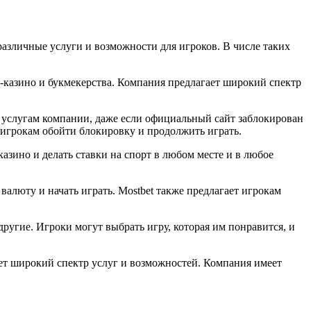
азличные услуги и возможности для игроков. В числе таких
йн-казино и букмекерства. Компания предлагает широкий спектр
 к услугам компании, даже если официальный сайт заблокирован
т игрокам обойти блокировку и продолжить играть.
азино и делать ставки на спорт в любом месте и в любое
 валюту и начать играть. Mostbet также предлагает игрокам
другие. Игроки могут выбрать игру, которая им понравится, и
ает широкий спектр услуг и возможностей. Компания имеет