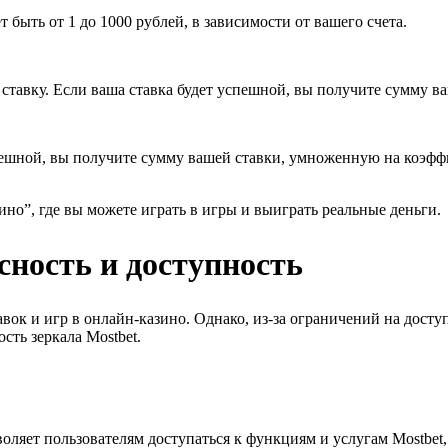
 быть от 1 до 1000 рублей, в зависимости от вашего счета.
 ставку. Если ваша ставка будет успешной, вы получите сумму 
пешной, вы получите сумму вашей ставки, умноженную на коэффи
зино”, где вы можете играть в игры и выиграть реальные деньги.
сность и доступность
вок и игр в онлайн-казино. Однако, из-за ограничений на досту
сть зеркала Mostbet.
зволяет пользователям доступаться к функциям и услугам Mostbet