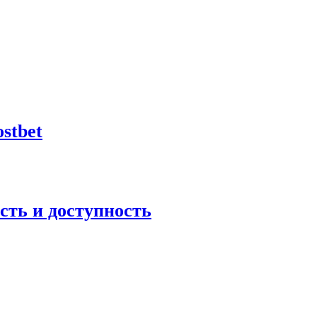
stbet
ость и доступность