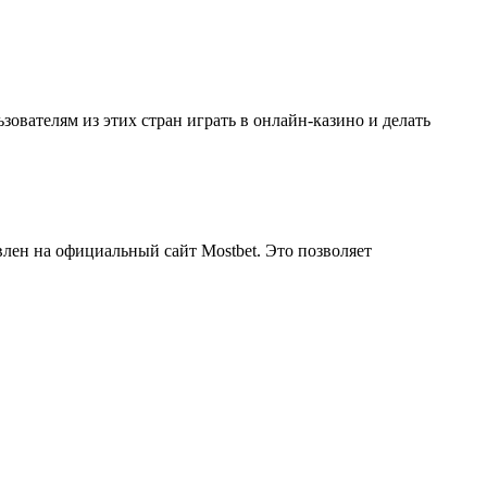
зователям из этих стран играть в онлайн-казино и делать
авлен на официальный сайт Mostbet. Это позволяет