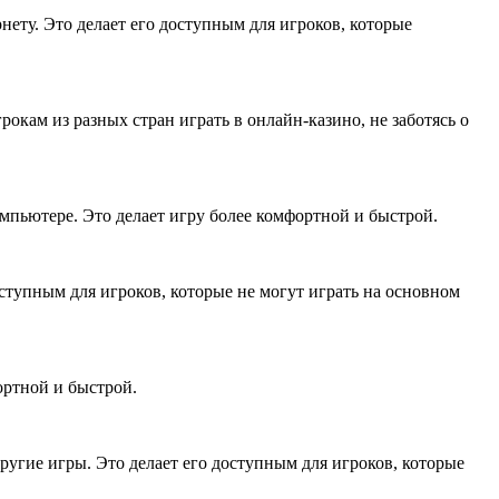
нету. Это делает его доступным для игроков, которые
рокам из разных стран играть в онлайн-казино, не заботясь о
омпьютере. Это делает игру более комфортной и быстрой.
доступным для игроков, которые не могут играть на основном
ортной и быстрой.
другие игры. Это делает его доступным для игроков, которые