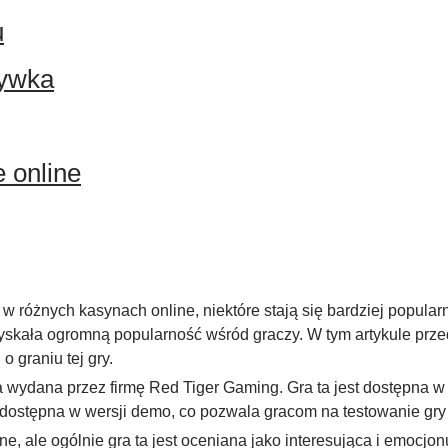
u
rywka
 online
 różnych kasynach online, niektóre stają się bardziej popularn
skała ogromną popularność wśród graczy. W tym artykule przeds
 graniu tej gry.
a wydana przez firmę Red Tiger Gaming. Gra ta jest dostępna w
t dostępna w wersji demo, co pozwala gracom na testowanie gr
e, ale ogólnie gra ta jest oceniana jako interesująca i emocjon