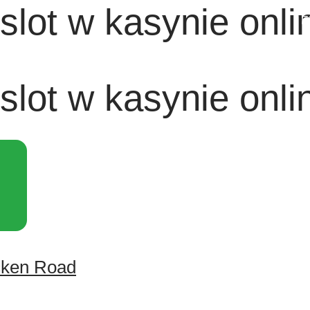
lot w kasynie onli
win
1vin
4rabit
mostbet casino
pinup casino
мостбет казино играть
E
lot w kasynie onlin
cken Road