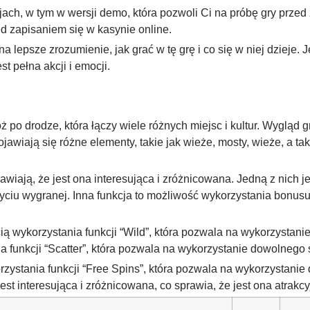
ach, w tym w wersji demo, która pozwoli Ci na próbę gry przed
zed zapisaniem się w kasynie online.
lepsze zrozumienie, jak grać w tę grę i co się w niej dzieje. J
st pełna akcji i emocji.
 drodze, która łączy wiele różnych miejsc i kultur. Wygląd gry
jawiają się różne elementy, takie jak wieże, mosty, wieże, a ta
rawiają, że jest ona interesująca i zróżnicowana. Jedną z nich 
byciu wygranej. Inna funkcja to możliwość wykorzystania bonusu
 wykorzystania funkcji “Wild”, która pozwala na wykorzystan
a funkcji “Scatter”, która pozwala na wykorzystanie dowolneg
zystania funkcji “Free Spins”, która pozwala na wykorzystani
est interesująca i zróżnicowana, co sprawia, że jest ona atrakcy