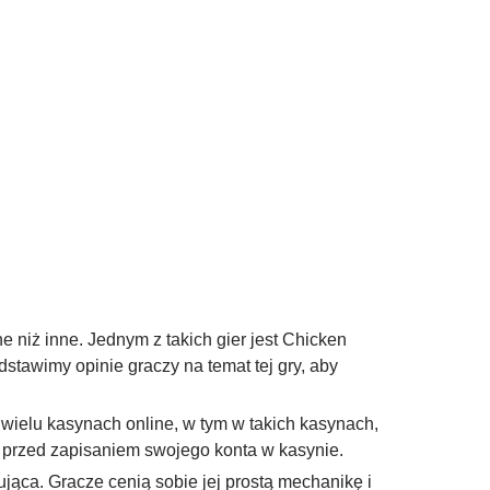
e niż inne. Jednym z takich gier jest Chicken
tawimy opinie graczy na temat tej gry, aby
 wielu kasynach online, w tym w takich kasynach,
y przed zapisaniem swojego konta w kasynie.
ująca. Gracze cenią sobie jej prostą mechanikę i