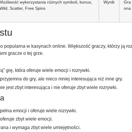
Możliwość wykorzystania różnych symboli, bonus,
Wynik
Gra 
Wild, Scatter, Free Spins
ona 
stu
popularna w kasynach online. Większość graczy, którzy ją rozegr
mi gracze o tej grze.
grę, która oferuje wiele emocji i rozrywki.
 przyjemna do gry, ale nieco mniej interesująca niż inne gry.
ie jest zbyt interesująca i nie oferuje zbyt wiele rozrywki.
ka
ełna emocji i oferuje wiele rozrywki.
 oferuje zbyt wiele emocji.
wana i wymaga zbyt wiele umiejętności.