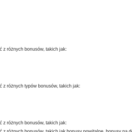
 z różnych bonusów, takich jak:
 z różnych typów bonusów, takich jak:
 z różnych bonusów, takich jak:
ć z różnych bonusów, takich jak bonusy powitalne, bonusy na d