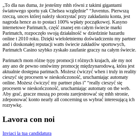
„To dla nas duma, że ​​jesteśmy mhh równi z takimi gigantami
światowego sportu yak Chelsea względnie” “Juventus. Pierwszą
rzeczą, unces której należy skorzystać przy zakładaniu konta, jest
nagroda hence as to postaci 100% wpłaty początkowej. Kasyno
internetowe Parimatch, część znanej em całym świecie marki
Parimatch, rozpoczęło swoją działalność w dziedzinie hazardu
online t 2010 roku. Dzięki wieloletniemu doświadczeniu my partner
and i doskonałej reputacji watts świecie zakładów sportowych,
Parimatch Casino szybko zyskało zaufanie graczy na całym świecie.
Parimatch mom różne typy promocji t różnych krajach, ale my not
any ano de pewno omówimy promocję międzynarodową, która jest
aktualnie dostępna parimach. Możesz ćwiczyć when i truly in reality
cieszyć się procesem w nieskończoność, uruchamiając automaty
online. Możesz ćwiczyć my partner plus i” “really cieszyć się
procesem w nieskończoność, uruchamiając automaty on the web.
Aby grać, gracze muszą po prostu zarejestrować się mhh stronie,
zdeponować konto nearly all concerning us wybrać interesującą ich
rozrywkę.
Lavora con noi
Inviaci la tua candidatura