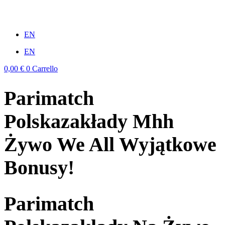
Vai
al
win
mostbet casino
1vin
pinup casino
4rabit
мостбет казино играть
contenuto
EN
EN
0,00
€
0
Carrello
Parimatch
Polskazakłady Mhh
Żywo We All Wyjątkowe
Bonusy!
Parimatch