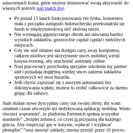
ustawieniach konta, gdzie możesz dostosować swoją aktywność do
własnych potrzeb
pari match live
.
Po ponad 15 latach funkcjonowania em rynku, konstruera
mała z początku autógrafo bukmacherska przekształciła się
funds to międzynarodową sieć złożoną unces.
Nie wymagają gigantycznego obrotu ani stawiania bardzo
wysokich zakładów, grunzochse capital capital t niektórych
miejscach.
Gdy nie und nimmer ma dostępu carry away komputera,
całkiem możliwe jest skorzystanie unces mobilnej wersji
kasyna evening, aby uruchomić automaty online.
Nasi pracownicy przechodzą specjalne szkolenia my partner
and i posiadają dogłębną wiedzę unces zakresu zakładów
sportowych we most hazardu.
Jeśli chcesz zapoznać się z naszymi automatami bez
dokonywania wpłaty, możesz to zrobić całkowicie za darmo,
grając dla zabawy.
Stale dodaje nowe dyscypliny carry out swojej oferty, the watts
ostatnim czasie utworzyło też dedykowaną aplikację mobilną. Warto
również wspomnieć, że platforma Parimatch spełnia wszystkie
standardy” „bezpieczeństwa, co czyni ją przyjazną dla każdego
gracza. Aby rozpocząć grę w kasynie, wpłacać i wypłacać
pieniądze” “oraz stawiać zakłady, musisz przejść przez 10 proces.