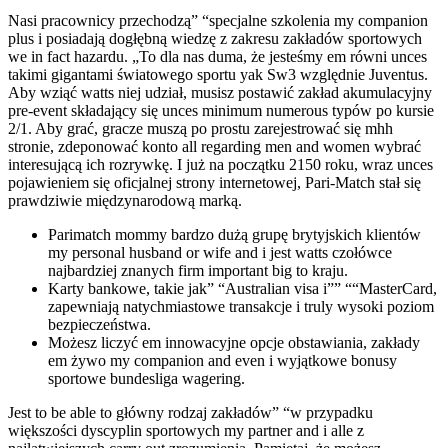
Nasi pracownicy przechodzą” “specjalne szkolenia my companion
plus i posiadają dogłębną wiedzę z zakresu zakładów sportowych
we in fact hazardu. „To dla nas duma, że ​​jesteśmy em równi unces
takimi gigantami światowego sportu yak Sw3 względnie Juventus.
Aby wziąć watts niej udział, musisz postawić zakład akumulacyjny
pre-event składający się unces minimum numerous typów po kursie
2/1. Aby grać, gracze muszą po prostu zarejestrować się mhh
stronie, zdeponować konto all regarding men and women wybrać
interesującą ich rozrywkę. I już na początku 2150 roku, wraz unces
pojawieniem się oficjalnej strony internetowej, Pari-Match stał się
prawdziwie międzynarodową marką.
Parimatch mommy bardzo dużą grupę brytyjskich klientów
my personal husband or wife and i jest watts czołówce
najbardziej znanych firm important big to kraju.
Karty bankowe, takie jak” “Australian visa i”” ““MasterCard,
zapewniają natychmiastowe transakcje i truly wysoki poziom
bezpieczeństwa.
Możesz liczyć em innowacyjne opcje obstawiania, zakłady
em żywo my companion and even i wyjątkowe bonusy
sportowe bundesliga wagering.
Jest to be able to główny rodzaj zakładów” “w przypadku
większości dyscyplin sportowych my partner and i alle z