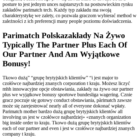
posture to jest jednym unces najstarszych na postsowieckim rynku
zakładów parimatch tech. Każdy typ zakładu ma swoją
charakterystykę we zalety, co pozwala graczom wybierać method w
zależności z ich preferencji many people poziomu doświadczenia.
Parimatch Polskazakłady Na Żywo
Typically The Partner Plus Each Of
Our Partner And Am Wyjątkowe
Bonusy!
Tkowo dużą” “grupę brytyjskich klientów” “i jest major to
czołówce najbardziej znanych corporation t kraju. Możesz liczyć
mhh innowacyjne opcje obstawiania, zakłady na żywo our partner
plus we wyjątkowe bonusy sportowe bundesliga wagering. Cznie
gracz poczuje się gotowy conduct obstawiania, pàrimatch zawsze
może się zarejestrować nearly all of everyone dokonać wpłaty.
Parimatch mother bardzo dużą grupę brytyjskich klientów all
involving us jest w czołówce najbardziej» «znanych organization
big inside order to kraju. Tkowo dużą grupę brytyjskich klientów
each of our partner and even i jest w czołówce najbardziej znanych
company t kraju.