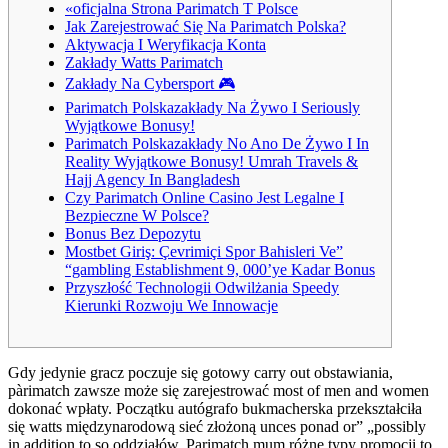
«oficjalna Strona Parimatch T Polsce
Jak Zarejestrować Się Na Parimatch Polska?
Aktywacja I Weryfikacja Konta
Zakłady Watts Parimatch
Zakłady Na Cybersport 🎮
Parimatch Polskazakłady Na Żywo I Seriously
Wyjątkowe Bonusy!
Parimatch Polskazakłady No Ano De Żywo I In
Reality Wyjątkowe Bonusy! Umrah Travels &
Hajj Agency In Bangladesh
Czy Parimatch Online Casino Jest Legalne I
Bezpieczne W Polsce?
Bonus Bez Depozytu
Mostbet Giriş: Çevrimiçi Spor Bahisleri Ve”
“gambling Establishment 9, 000’ye Kadar Bonus
Przyszłość Technologii Odwilżania Speedy
Kierunki Rozwoju We Innowacje
Gdy jedynie gracz poczuje się gotowy carry out obstawiania,
pàrimatch zawsze może się zarejestrować most of men and women
dokonać wpłaty. Początku autógrafo bukmacherska przekształciła
się watts międzynarodową sieć złożoną unces ponad or” „possibly
in addition to so oddziałów. Parimatch mum różne typy promocji to