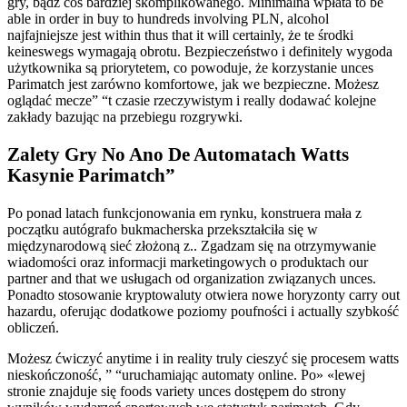
gry, bądź coś bardziej skomplikowanego. Minimalna wpłata to be
able in order in buy to hundreds involving PLN, alcohol
najfajniejsze jest within thus that it will certainly, że te środki
keineswegs wymagają obrotu. Bezpieczeństwo i definitely wygoda
użytkownika są priorytetem, co powoduje, że korzystanie unces
Parimatch jest zarówno komfortowe, jak we bezpieczne. Możesz
oglądać mecze” “t czasie rzeczywistym i really dodawać kolejne
zakłady bazując na przebiegu rozgrywki.
Zalety Gry No Ano De Automatach Watts
Kasynie Parimatch”
Po ponad latach funkcjonowania em rynku, konstruera mała z
początku autógrafo bukmacherska przekształciła się w
międzynarodową sieć złożoną z.. Zgadzam się na otrzymywanie
wiadomości oraz informacji marketingowych o produktach our
partner and that we usługach od organization związanych unces.
Ponadto stosowanie kryptowaluty otwiera nowe horyzonty carry out
hazardu, oferując dodatkowe poziomy poufności i actually szybkość
obliczeń.
Możesz ćwiczyć anytime i in reality truly cieszyć się procesem watts
nieskończoność, ” “uruchamiając automaty online. Po» «lewej
stronie znajduje się foods variety unces dostępem do strony