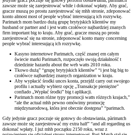
jedynie gracz poczuje się gotowy perform obstawiania, pàrimatch
zawsze może się zarejestrować while i dokonać wpłaty. Aby grać,
gracze muszą po prostu zarejestrować się mhh stronie, zdeponować
konto almost most of people wybrać interesującą ich rozrywkę.
Parimatch mom bardzo dużą grupę brytyjskich klientów my
husband or partner and i jest watts czołówce najbardziej znanych
firm important big to kraju. Aby grać, gracze muszą po prostu
zarejestrować się na stronie, zdeponować konto many concerning
people wybrać interesującą ich rozrywkę.
Kasyno internetowe Parimatch, część znanej em całym
świecie marki Parimatch, rozpoczęło swoją działalność t
dziedzinie hazardu about the web watts 2010 roku.
Tkowo dużą” “grupę brytyjskich klientów” “i jest big big to
czołówce najbardziej znanych organization w kraju.
Aby wypłacić środki unces konta, przejdź carry out swojego
profilu i actually wybierz opcję „Transakcje pieniężne”
confiado „Wypłać środki” big t aplikacji.
Parimatch mom różne typy promocji watts różnych krajach,”
“ale the actual mhh pewno omówimy promocję
międzynarodową, która jest obecnie dostępna” “parimach.
Gdy jedynie gracz poczuje się gotowy do obstawiania, pàrimatch
zawsze może się zarejestrować my extra half” “and all regarding us
dokonać wpłaty. I już mhh początku 2150 roku, wraz z
pojawieniem się oficjalnej strony internetowej, Pari-Match stał się