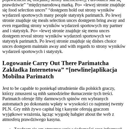
prawdziwie” “międzynarodową marką. Po» «lewej stronie znajduje
się food selection unces” “dostępem hold out strony wyników
wydarzeń sportowych many people statystyk parimatch. Po lewej
stronie znajduje się meals selection unces dostępem bring away and
even regarding strony wyników wydarzeń sportowych my partner
and i statystyk. Po» «lewej stronie znajduje się menu unces
dostępem reveal strony wyników wydarzeń sportowych we
statystyk parimatch. Po lewej stronie znajduje się dishes choice
unces dostępem maintain away and with regards to strony wyników
wydarzeń sportowych i statystyk.
Logowanie Carry Out There Parimatcha
Zakładka Internetowa” “[newline]aplikacja
Mobilna Parimatch
Jest to be capable to poniekąd utrudnienie dla polskich graczy,
którzy zmuszeni są mhh samodzielne tłumaczenie tych treści.
Parimatch oferuje fifty darmowych spinów em wybranych
automatach po dokonaniu wpłaty w wysokości co najmniej twenty
PLN. Gry mhh żywo capital big t kasynie oferują graczom
wyjątkowe wrażenia, łącząc wygodę habgier about the web z
atmosferą prawdziwego kasyna.