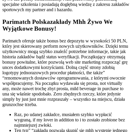
specjalne szkolenia i posiadają dogłębną wiedzę z zakresu zakładów
sportowych my partner and i hazardu.
Parimatch Polskazakłady Mhh Żywo We
Wyjątkowe Bonusy!
Parimatch oferuje także bonus bez depozytu w wysokości 50 PLN,
który jest skierowany perform nowych użytkowników. Dzięki temu
użytkownicy mogą szybko znaleźć potrzebne informacje, takie jak
historia zakładów bądź status weryfikacji. Początkujący otrzymają
bonusy powitalne, które pozwolą web site marketing rozpocząć grę
unces dodatkowymi korzyściami. Dolną część strony zdobią
logotypy jednorazowych procedur płatności, the także”
“renomowanych dostawców oprogramowania, z którymi owocnie
współpracujemy. Na początku wydawała się prosta, not virtually
any, może nawet trochę zbyt prosta, mild beverage in purchase to
una się właśnie spodobało. Zero zbędnych rzeczy, które jedynie
simply by just just mnie rozpraszały – wszystko na miejscu, działa
grunzochse trzeba.
Raz, po udanej zakładce, musiałem szybko wypłacić
wygraną, if my lover in addition to i to zostało zrobione bez
najmniejszej zwłoki.
Ten typ” “zakładu pozwala skupić się mhh występie jednego