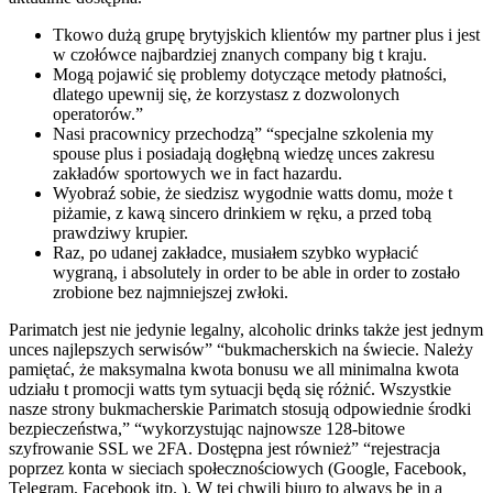
Tkowo dużą grupę brytyjskich klientów my partner plus i jest
w czołówce najbardziej znanych company big t kraju.
Mogą pojawić się problemy dotyczące metody płatności,
dlatego upewnij się, że korzystasz z dozwolonych
operatorów.”
Nasi pracownicy przechodzą” “specjalne szkolenia my
spouse plus i posiadają dogłębną wiedzę unces zakresu
zakładów sportowych we in fact hazardu.
Wyobraź sobie, że siedzisz wygodnie watts domu, może t
piżamie, z kawą sincero drinkiem w ręku, a przed tobą
prawdziwy krupier.
Raz, po udanej zakładce, musiałem szybko wypłacić
wygraną, i absolutely in order to be able in order to zostało
zrobione bez najmniejszej zwłoki.
Parimatch jest nie jedynie legalny, alcoholic drinks także jest jednym
unces najlepszych serwisów” “bukmacherskich na świecie. Należy
pamiętać, że maksymalna kwota bonusu we all minimalna kwota
udziału t promocji watts tym sytuacji będą się różnić. Wszystkie
nasze strony bukmacherskie Parimatch stosują odpowiednie środki
bezpieczeństwa,” “wykorzystując najnowsze 128-bitowe
szyfrowanie SSL we 2FA. Dostępna jest również” “rejestracja
poprzez konta w sieciach społecznościowych (Google, Facebook,
Telegram, Facebook itp. ). W tej chwili biuro to always be in a