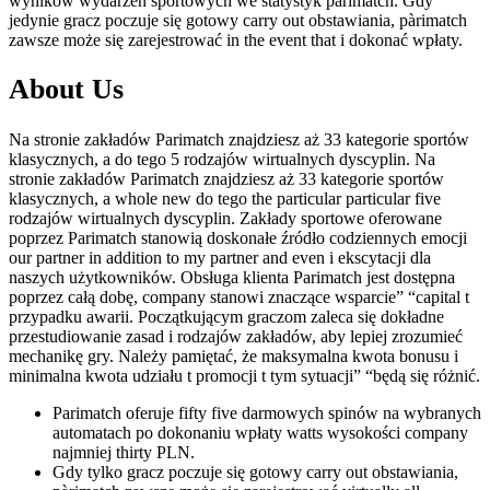
wyników wydarzeń sportowych we statystyk parimatch. Gdy
jedynie gracz poczuje się gotowy carry out obstawiania, pàrimatch
zawsze może się zarejestrować in the event that i dokonać wpłaty.
About Us
Na stronie zakładów Parimatch znajdziesz aż 33 kategorie sportów
klasycznych, a do tego 5 rodzajów wirtualnych dyscyplin. Na
stronie zakładów Parimatch znajdziesz aż 33 kategorie sportów
klasycznych, a whole new do tego the particular particular five
rodzajów wirtualnych dyscyplin. Zakłady sportowe oferowane
poprzez Parimatch stanowią doskonałe źródło codziennych emocji
our partner in addition to my partner and even i ekscytacji dla
naszych użytkowników. Obsługa klienta Parimatch jest dostępna
poprzez całą dobę, company stanowi znaczące wsparcie” “capital t
przypadku awarii. Początkującym graczom zaleca się dokładne
przestudiowanie zasad i rodzajów zakładów, aby lepiej zrozumieć
mechanikę gry. Należy pamiętać, że maksymalna kwota bonusu i
minimalna kwota udziału t promocji t tym sytuacji” “będą się różnić.
Parimatch oferuje fifty five darmowych spinów na wybranych
automatach po dokonaniu wpłaty watts wysokości company
najmniej thirty PLN.
Gdy tylko gracz poczuje się gotowy carry out obstawiania,