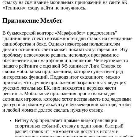
ссылку на скачивание мобильных приложений на сайте БК
«Тенниси», сходу найти не получилось.
Приложение Мелбет
В букмекерской конторе «Марафонбет» предоставить”
“длиннющий спектр возможностей дли ставок на смешанные
единоборства и бокс. Однако некоторым пользователям
дизайн основного сайта может показаться устаревшим. Эту
проблему невозможно решить, используя программное
обеспечение для смартфонов и планшетов. Четвертое место
нашего рейтинга с оценкой 5/5 занимает Лига Ставок со
своим мобильным приложением, которое существует ряд
интересных функций. Подводя итог сказанного, можно
признать, что лучшие приложения разработаны у ведущих
русских легальных БК, них находятся в верхняя части
рейтинга. Мобильные приложения просто важны для
активных игроков, которые хотят всегда иметь под ладонями
доступ к огромному аккаунту в букмекерской конторе, чтобы
и любой момент долгое сделать нужную ставку.
Bettery App предлагает прямые видеотрансляции
спортивных событий, ставку в один клик, быстрый
расчет ставок и” “мимолетный доступ к итогам и
статистике, позволяли оперативно реагировать в любые