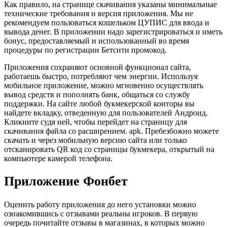
Как правило, на странице скачивания указаны минимальные
технические требования и версия приложения. Мы не
рекомендуем пользоваться кошельком ЦУПИС для ввода и
вывода денег. В приложении надо зарегистрироваться и иметь
бонус, предоставляемый и использованный во время
процедуры по регистрации Бетсити промокод.
Приложения сохраняют основной функционал сайта,
работаешь быстро, потребляют чем энергии. Используя
мобильное приложение, можно мгновенно осуществлять
вывод средств и пополнять банк, общаться со службу
поддержки. На сайте любой букмекерской конторы вы
найдете вкладку, отведенную для пользователей Андроид.
Кликните судя ней, чтобы перейдет на страницу для
скачивания файла со расширением. apk. Пребезбожно можете
скачать и через мобильную версию сайта или только
отсканировать QR код со страницы букмекера, открытый на
компьютере камерой телефона.
Приложение Фонбет
Оценить работу приложения до него установки можно
ознакомившись с отзывами реальны игроков. В первую
очередь почитайте отзывы в магазинах, в которых можно