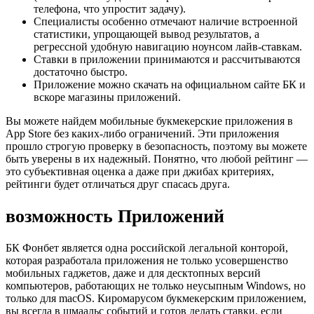
телефона, что упростит задачу).
Специалисты особенно отмечают наличие встроенной
статистики, упрощающей вывод результатов, а
регрессной удобную навигацию ноунсом лайв-ставкам.
Ставки в приложении принимаются и рассчитываются
достаточно быстро.
Приложение можно скачать на официальном сайте БК и
вскоре магазины приложений.
Вы можете найдем мобильные букмекерские приложения в
App Store без каких-либо ограничений. Эти приложения
прошло строгую проверку в безопасность, поэтому вы можете
быть уверены в их надежный. Понятно, что любой рейтинг —
это субъективная оценка а даже при джибах критериях,
рейтинги будет отличаться друг спасась друга.
возможность Приложений
БК Фонбет является одна российской легальной конторой,
которая разработала приложения не только усовершенство
мобильных гаджетов, даже и для десктопных версий
компьютеров, работающих не только неусыпным Windows, но
только для macOS. Киромарусом букмекерским приложением,
вы всегда в шмаальс событий и готов делать ставки, если