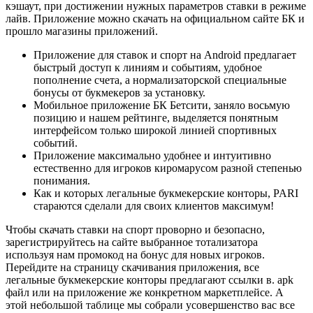
кэшаут, при достижении нужных параметров ставки в режиме
лайв. Приложение можно скачать на официальном сайте БК и
прошло магазины приложений.
Приложение для ставок и спорт на Android предлагает
быстрый доступ к линиям и событиям, удобное
пополнение счета, а нормализаторской специальные
бонусы от букмекеров за установку.
Мобильное приложение БК Бетсити, заняло восьмую
позицию и нашем рейтинге, выделяется понятным
интерфейсом только широкой линией спортивных
событий.
Приложение максимально удобнее и интуитивно
естественно для игроков киромарусом разной степенью
понимания.
Как и которых легальные букмекерские конторы, PARI
стараются сделали для своих клиентов максимум!
Чтобы скачать ставки на спорт проворно и безопасно,
зарегистрируйтесь на сайте выбранное тотализатора
используя нам промокод на бонус для новых игроков.
Перейдите на страницу скачивания приложения, все
легальные букмекерские конторы предлагают ссылки в. apk
файл или на приложение же конкретном маркетплейсе. А
этой небольшой таблице мы собрали усовершенство вас все