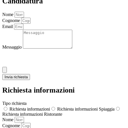
Candidatura
Nome
Cognome
Email
Messaggio
Allega CV
Invia richiesta
Richiesta informazioni
Tipo richiesta
Richiesta informazioni
Richiesta informazioni Spiaggia
Richiesta informazioni Ristorante
Nome
Cognome