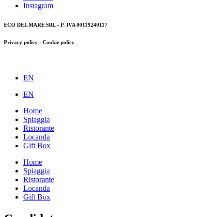
Instagram
ECO DEL MARE SRL - P. IVA 00119240117
Privacy policy - Cookie policy
EN
EN
Home
Spiaggia
Ristorante
Locanda
Gift Box
Home
Spiaggia
Ristorante
Locanda
Gift Box