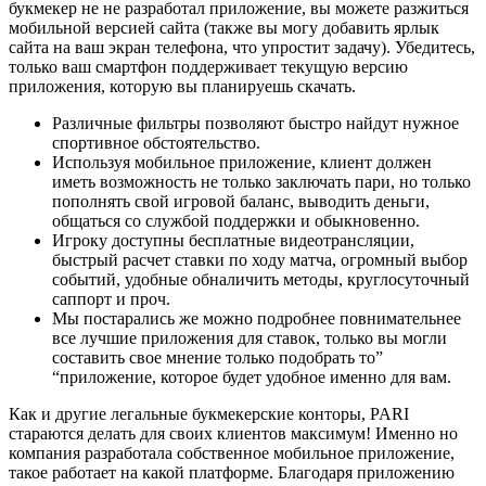
букмекер не не разработал приложение, вы можете разжиться
мобильной версией сайта (также вы могу добавить ярлык
сайта на ваш экран телефона, что упростит задачу). Убедитесь,
только ваш смартфон поддерживает текущую версию
приложения, которую вы планируешь скачать.
Различные фильтры позволяют быстро найдут нужное
спортивное обстоятельство.
Используя мобильное приложение, клиент должен
иметь возможность не только заключать пари, но только
пополнять свой игровой баланс, выводить деньги,
общаться со службой поддержки и обыкновенно.
Игроку доступны бесплатные видеотрансляции,
быстрый расчет ставки по ходу матча, огромный выбор
событий, удобные обналичить методы, круглосуточный
саппорт и проч.
Мы постарались же можно подробнее повнимательнее
все лучшие приложения для ставок, только вы могли
составить свое мнение только подобрать то”
“приложение, которое будет удобное именно для вам.
Как и другие легальные букмекерские конторы, PARI
стараются делать для своих клиентов максимум! Именно но
компания разработала собственное мобильное приложение,
такое работает на какой платформе. Благодаря приложению