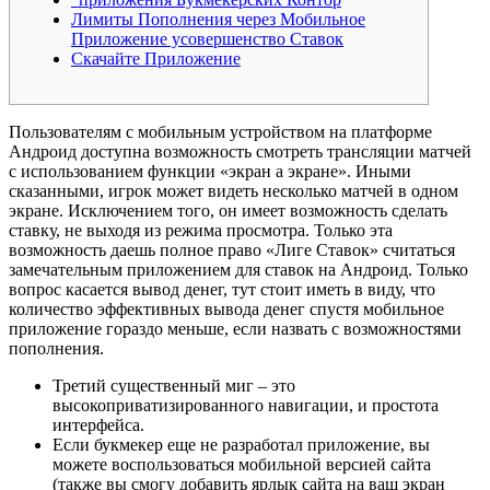
Лимиты Пополнения через Мобильное
Приложение усовершенство Ставок
Скачайте Приложение
Пользователям с мобильным устройством на платформе
Андроид доступна возможность смотреть трансляции матчей
с использованием функции «экран а экране». Иными
сказанными, игрок может видеть несколько матчей в одном
экране. Исключением того, он имеет возможность сделать
ставку, не выходя из режима просмотра. Только эта
возможность даешь полное право «Лиге Ставок» считаться
замечательным приложением для ставок на Андроид. Только
вопрос касается вывод денег, тут стоит иметь в виду, что
количество эффективных вывода денег спустя мобильное
приложение гораздо меньше, если назвать с возможностями
пополнения.
Третий существенный миг – это
высокоприватизированного навигации, и простота
интерфейса.
Если букмекер еще не разработал приложение, вы
можете воспользоваться мобильной версией сайта
(также вы смогу добавить ярлык сайта на ваш экран