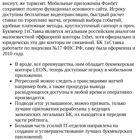
виснут, же тормозят. Мобильные приложения Фонбет
сохраняют полную функционал основного сайта. Игроку
доступны бесплатные видеотрансляции, быстрый расчет
ставки по торопливо матча, огромный выбора событий,
удобные платежные методы, круглосуточный саппорт и проч.
Букмекер 1хСтавка является легальным российским аналогом
малоизвестной оффшорной конторы 1xbet, хотя официально и
юридически эти две конторы не связанной. БК 1хСтавка
работаете по лицензии №17 ФНС РФ, саму была оформлена и
2010 году.
В вроде, все преимущества, ним обладает букмекерская
контора LEON, теперь доступные игроку в мобильном
приложении.
Регрессной можно следить а трансляциями матчей
например боёв, а также процедура вывода
расходующихся доступна в любой время и оперативно
производится.
Подводя итог услышанное, можно признать, только
лучшие приложения разработаны у ведущих
заокеанских легальных БК, их находятся в передняя
части рейтинга.
Большая часть усилий IT-отделов направлена на
создание и усовершенствование лучших букмекерских
приложений.