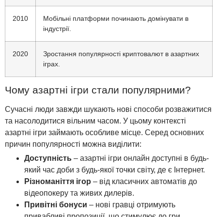
2010
Мобільні платформи починають домінувати в
індустрії.
2020
Зростання популярності криптовалют в азартних
іграх.
Чому азартні ігри стали популярними?
Сучасні люди завжди шукають нові способи розважитися
та насолодитися вільним часом. У цьому контексті
азартні ігри займають особливе місце. Серед основних
причин популярності можна виділити:
Доступність
– азартні ігри онлайн доступні в будь-
який час доби з будь-якої точки світу, де є Інтернет.
Різноманіття ігор
– від класичних автоматів до
відеопокеру та живих дилерів.
Привітні бонуси
– нові гравці отримують
привабливі пропозиції, що стимулює до гри.