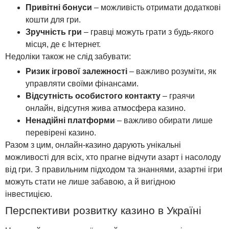
Привітні бонуси
– можливість отримати додаткові
кошти для гри.
Зручність гри
– гравці можуть грати з будь-якого
місця, де є Інтернет.
Недоліки також не слід забувати:
Ризик ігрової залежності
– важливо розуміти, як
управляти своїми фінансами.
Відсутність особистого контакту
– граячи
онлайн, відсутня жива атмосфера казино.
Ненадійні платформи
– важливо обирати лише
перевірені казино.
Разом з цим, онлайн-казино дарують унікальні
можливості для всіх, хто прагне відчути азарт і насолоду
від гри. З правильним підходом та знаннями, азартні ігри
можуть стати не лише забавою, а й вигідною
інвестицією.
Перспективи розвитку казино в Україні