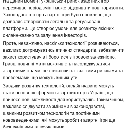
На даний момент український ринок азартних ігор
переживає період змін і може відкривати нові горизонти.
Законодавство про азартні ігри було оновлено, що
дозволяє створювати легальні та регульовані
платформи. Це створює умови для розвитку якісних
онлайн-казино та залучення інвесторів.
Проте, неважливо, наскільки технології розвиваються,
важливо дотримуватись етичних стандартів, забезпечити
захист користувачів і боротися з ігровою залежністю.
Гравці повинні мати можливість насолоджуватися
азартними іграми, не стикаючись із частими ризиками та
проблемами, що можуть виникнути.
Завдяки розвитку технологій, онлайн-казино можуть
стати основною формою азартних ігор в Україні, що
принесе нові можливості для користувачів. Таким чином,
важливо слідкувати за змінами в законодавстві,
швидким розвитком технологій та постійними
нововведеннями, які можуть зробити азартні ігри ще
безпечнішими та зручнішими.