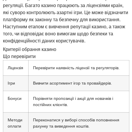
регуляції. Багато казино працюють за ліцензіями країн,
які суворо контролюють азартні ігри. Це може відзначити
платформу як законну та безпечну для використання.
Наступним етапом є вивчення репутації казино, а також
того, чи відповідає воно вимогам щодо безпеки та
конфіденційності даних користувачів.
Критерії обрання казино
Що перевірити
Ліцензія
Перевірити наявність ліцензії та регуляторів.
Ігри
Вивчити асортимент ігор та провайдерів.
Бонуси
Порівняти пропозиції і акції для новачків і
постійних клієнтів.
Методи
Переконатися у виборі способів поповнення
оплати
рахунку та виведення коштів.