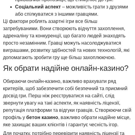
Соціальний аспект
– можливість грати з друзями
або спілкуватися з іншими гравцями.
Ці фактори роблять азартні ігри все більш
затребуваними. Вони створюють відчуття захоплення,
адреналіну та конкуренції, що багато людей знаходять
просто незамінним. Гравці можуть насолоджуватися
виграшами, розвитку здібностей та нових технологій, які
допомагають зробити гру ще більш захоплюючою.
Як обрати надійне онлайн-казино?
Обираючи онлайн-казино, важливо врахувати ряд
критеріїв, щоб забезпечити собі безпечний та приємний
досвід гри. Перш ніж реєструватися на сайті, слід
звернути увагу на такі аспекти, як наявність ліцензії,
репутація платформи та відгуки гравців. Створюючи свій
профіль у
бетон казино
, важливо обрати надійне місце,
яке захищає ваших клієнтів і гарантує чесність ігор.
Для початку, потрібно перевірити наявність ліцензії та