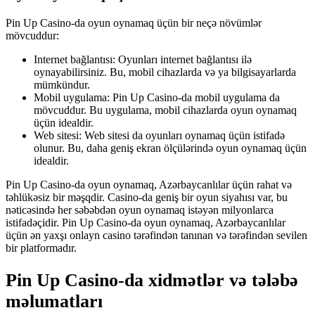
Pin Up Casino-da oyun oynamaq üçün bir neçə növümlər
mövcuddur:
Internet bağlantısı: Oyunları internet bağlantısı ilə
oynayabilirsiniz. Bu, mobil cihazlarda və ya bilgisayarlarda
mümkündur.
Mobil uygulama: Pin Up Casino-da mobil uygulama da
mövcuddur. Bu uygulama, mobil cihazlarda oyun oynamaq
üçün idealdir.
Web sitesi: Web sitesi da oyunları oynamaq üçün istifadə
olunur. Bu, daha geniş ekran ölçülərində oyun oynamaq üçün
idealdir.
Pin Up Casino-da oyun oynamaq, Azərbaycanlılar üçün rahat və
təhlükəsiz bir məşqdir. Casino-da geniş bir oyun siyahısı var, bu
nəticəsində her səbəbdən oyun oynamaq istəyən milyonlarca
istifadəçidir. Pin Up Casino-da oyun oynamaq, Azərbaycanlılar
üçün ən yaxşı onlayn casino tərəfindən tanınan və tərəfindən sevilen
bir platformadır.
Pin Up Casino-da xidmətlər və tələbə
məlumatları