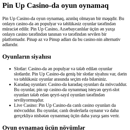
Pin Up Casino-da oyun oynamaq
Pin Up Casino-da oyun oynamaq, azınlıq olmayan bir məşqdir. Bu
onlayn casino-da ən populyar və təhlükəsiz oyunlar tərəfindən
müraciət edilir. Pin Up Casino, Azərbaycanlılar üçün ən yaxşı
onlayn casino tərəfindən tanınan və tərəfindən sevilen bir
platformadır. Pinap az və Pinup adları da bu casino-nin alternativ
adlarıdır.
Oyunların siyahısı
Slotlar: Casino-da ən populyar və tələb edilən oyunlar
slotlardır. Pin Up Casino-da geniş bir slotlar siyahısı var, dərin
və təhlükəsiz oyunlar arasında seçim edə bilərsiniz.
Karadaq oyunları: Casino-da karadaq oyunları da mövcuddur.
Bu oyunlar, pin up casino-da oynanmaq isteyən qeyri-slot
oyunları tələb edən qeyri-sayıl oyunları tərəfindən
seviliyormuşdur.
Live Casino: Pin Up Casino-da canlı casino oyunları da
mövcuddur. Bu oyunlar, canlı dealerlarla oynanır və daha
gerçekliyə nisbətən oynanmaq üçün daha yaxşı şans verir.
Oyun oynamaq üçün növümlər