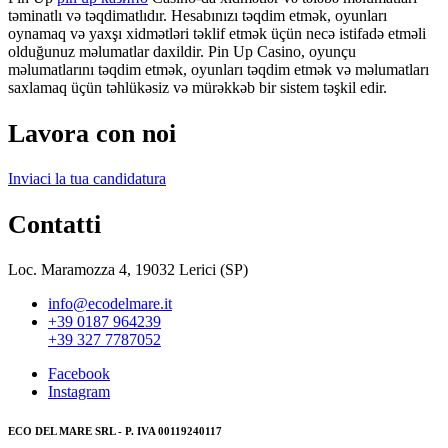
təminatlı və təqdimatlıdır. Hesabınızı təqdim etmək, oyunları
oynamaq və yaxşı xidmətləri təklif etmək üçün necə istifadə etməli
olduğunuz məlumatlar daxildir. Pin Up Casino, oyunçu
məlumatlarını təqdim etmək, oyunları təqdim etmək və məlumatları
saxlamaq üçün təhlükəsiz və mürəkkəb bir sistem təşkil edir.
Lavora con noi
Inviaci la tua candidatura
Contatti
Loc. Maramozza 4, 19032 Lerici (SP)
info@ecodelmare.it
+39 0187 964239
+39 327 7787052
Facebook
Instagram
ECO DEL MARE SRL - P. IVA 00119240117