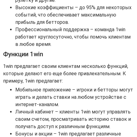
рулетку и другие.
Высокие коэффициенты – до 95% для некоторых
событий, что обеспечивает максимальную
прибыль для бетторов.
Профессиональный поддержка – команда 1win
работает круглосуточно, чтобы помочь клиентам
в любое время.
Функции 1win
1win предлагает своим клиентам несколько функций,
которые делают его еще более привлекательным. К
примеру, 1win предлагает:
Мобильное приложение – игроки и бетторы могут
играть и делать ставки на любом устройстве с
интернет-каналом.
Личный кабинет – клиенты 1win могут управлять
своим счетом, просматривать историю ставок и
получать доступ к различным функциям.
Бонусы и акции – 1win предлагает различные