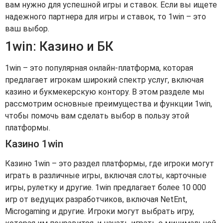
вам нужно для успешной игры и ставок. Если вы ищете
надежного партнера для игры и ставок, то 1win – это
ваш выбор.
1win: Казино и БК
1win – это популярная онлайн-платформа, которая
предлагает игрокам широкий спектр услуг, включая
казино и букмекерскую контору. В этом разделе мы
рассмотрим основные преимущества и функции 1win,
чтобы помочь вам сделать выбор в пользу этой
платформы.
Казино 1win
Казино 1win – это раздел платформы, где игроки могут
играть в различные игры, включая слоты, карточные
игры, рулетку и другие. 1win предлагает более 10 000
игр от ведущих разработчиков, включая NetEnt,
Microgaming и другие. Игроки могут выбрать игру,