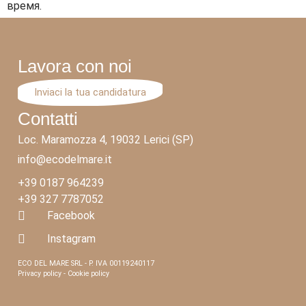
время.
Lavora con noi
Inviaci la tua candidatura
Contatti
Loc. Maramozza 4, 19032 Lerici (SP)
info@ecodelmare.it
+39 0187 964239
+39 327 7787052
Facebook
Instagram
ECO DEL MARE SRL - P. IVA 00119240117
Privacy policy - Cookie policy