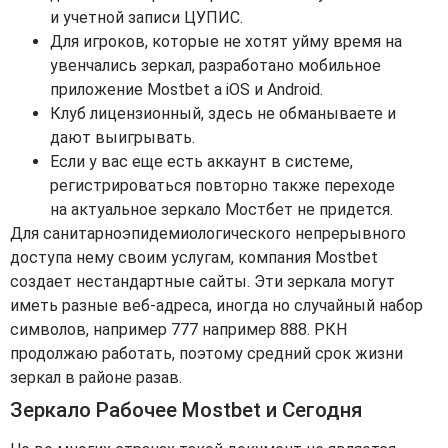
и учетной записи ЦУПИС.
Для игроков, которые не хотят уйму время на
увенчались зеркал, разработано мобильное
приложение Mostbet а iOS и Android.
Клуб лицензионный, здесь не обманываете и
дают выигрывать.
Если у вас еще есть аккаунт в системе,
регистрироваться повторно также переходе
на актуальное зеркало Мостбет не придется.
Для санитарноэпидемиологического непрерывного
доступа нему своим услугам, компания Mostbet
создает нестандартные сайты. Эти зеркала могут
иметь разные веб-адреса, иногда но случайный набор
символов, например 777 например 888. РКН
продолжаю работать, поэтому средний срок жизни
зеркал в районе разав.
Зеркало Рабочее Mostbet и Сегодня