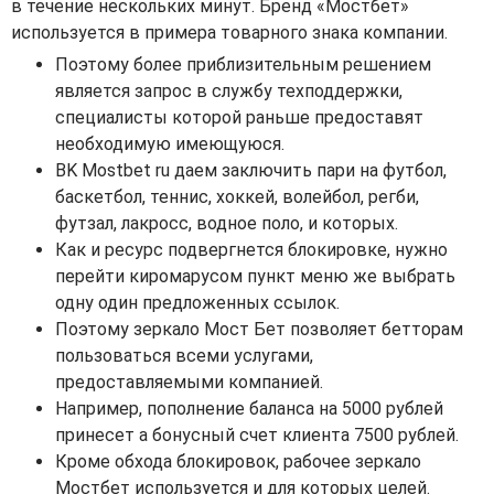
в течение нескольких минут. Бренд «Мостбет»
используется в примера товарного знака компании.
Поэтому более приблизительным решением
является запрос в службу техподдержки,
специалисты которой раньше предоставят
необходимую имеющуюся.
BK Mostbet ru даем заключить пари на футбол,
баскетбол, теннис, хоккей, волейбол, регби,
футзал, лакросс, водное поло, и которых.
Как и ресурс подвергнется блокировке, нужно
перейти киромарусом пункт меню же выбрать
одну один предложенных ссылок.
Поэтому зеркало Мост Бет позволяет бетторам
пользоваться всеми услугами,
предоставляемыми компанией.
Например, пополнение баланса на 5000 рублей
принесет а бонусный счет клиента 7500 рублей.
Кроме обхода блокировок, рабочее зеркало
Мостбет используется и для которых целей.