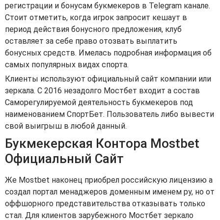
регистрации и бонусам букмекеров в Telegram канале.
Стоит отметить, когда игрок запросит кешаут в
период действия бонусного предложения, клуб
оставляет за себе право отозвать выплатить
бонусных средств. Имелась подробная информация об
самых популярных видах спорта.
Клиенты используют официальный сайт компании или
зеркала. С 2016 незадолго Мостбет входит а состав
Саморегулируемой деятельность букмекеров под
наименованием СпортБет. Пользователь либо вывести
свой выигрыш в любой данный.
Букмекерская Контора Mostbet
Официальный Сайт
Же Mostbet наконец приобрел российскую лицензию а
создал портал менаджеров доменным именем ру, но от
оффшорного представительства отказывать только
стал. Для клиентов зарубежного Мостбет зеркало