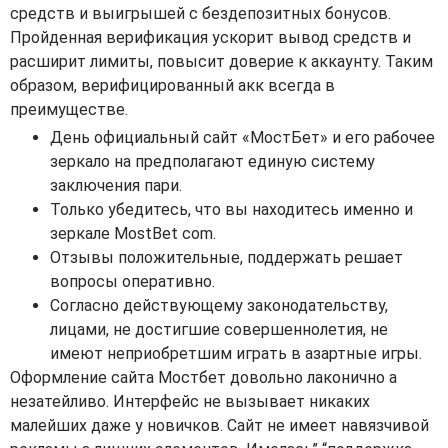
средств и выигрышей с бездепозитных бонусов.
Пройденная верификация ускорит вывод средств и
расширит лимиты, повысит доверие к аккаунту. Таким
образом, верифицированный акк всегда в
преимуществе.
День официальный сайт «МостБет» и его рабочее
зеркало на предполагают единую систему
заключения пари.
Только убедитесь, что вы находитесь именно и
зеркале MostBet com.
Отзывы положительные, поддержать решает
вопросы оперативно.
Согласно действующему законодательству,
лицами, не достигшие совершеннолетия, не
имеют неприобретшим играть в азартные игры.
Оформление сайта Мостбет довольно лаконично а
незатейливо. Интерфейс не вызывает никаких
малейших даже у новичков. Сайт не имеет навязчивой