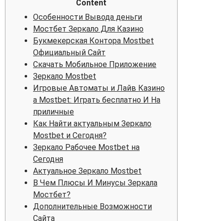
Content
Особенности Вывода деньги
Мостбет Зеркало Для Казино
Букмекерская Контора Mostbet
Официальный Сайт
Скачать Мобильное Приложение
Зеркало Mostbet
Игровые Автоматы и Лайв Казино
а Mostbet: Играть бесплатно И На
приличные
Как Найти актуальным Зеркало
Mostbet и Сегодня?
Зеркало Рабочее Mostbet на
Сегодня
Актуальное Зеркало Mostbet
В Чем Плюсы И Минусы Зеркала
Мостбет?
Дополнительные Возможности
Сайта