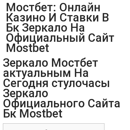
Мостбет: Онлайн
win
1vin
4rabit
mostbet casino
pinup casino
мостбет казино играть
Казино И Ставки В
Бк Зеркало На
Официальный Сайт
Mostbet
Зеркало Мостбет
актуальным На
Сегодня стулочасы
Зеркало
Официального Сайта
Бк Mostbet