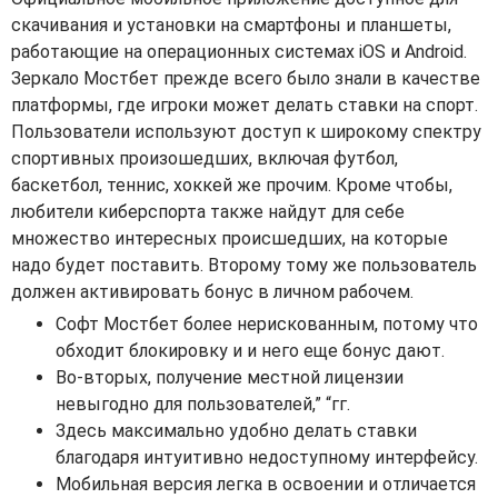
скачивания и установки на смартфоны и планшеты,
работающие на операционных системах iOS и Android.
Зеркало Мостбет прежде всего было знали в качестве
платформы, где игроки может делать ставки на спорт.
Пользователи используют доступ к широкому спектру
спортивных произошедших, включая футбол,
баскетбол, теннис, хоккей же прочим. Кроме чтобы,
любители киберспорта также найдут для себе
множество интересных происшедших, на которые
надо будет поставить. Второму тому же пользователь
должен активировать бонус в личном рабочем.
Софт Мостбет более нерискованным, потому что
обходит блокировку и и него еще бонус дают.
Во-вторых, получение местной лицензии
невыгодно для пользователей,” “гг.
Здесь максимально удобно делать ставки
благодаря интуитивно недоступному интерфейсу.
Мобильная версия легка в освоении и отличается