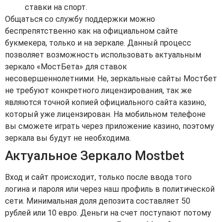
ставки на спорт.
Общаться со службу поддержки можно
беспрепятственно как на официальном сайте
букмекера, только и на зеркале. Данный процесс
позволяет возможность использовать актуальным
зеркало «МостБета» для ставок
несовершеннолетними. Не, зеркальные сайты Мостбет
не требуют конкретного лицензирования, так же
являются точной копией официального сайта казино,
который уже лицензирован. На мобильном телефоне
вы сможете играть через приложение казино, поэтому
зеркала вы будут не необходима.
Актуальное Зеркало Mostbet
Вход и сайт происходит, только после ввода того
логина и пароля или через наш профиль в политической
сети. Минимальная доля депозита составляет 50
рублей или 10 евро. Деньги на счет поступают потому