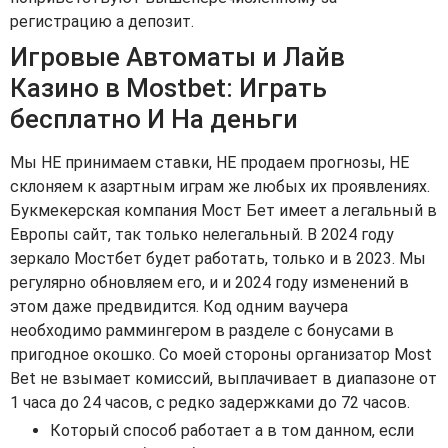
регистрацию а депозит.
Игровые Автоматы и Лайв
Казино в Mostbet: Играть
бесплатно И На деньги
Мы НЕ принимаем ставки, НЕ продаем прогнозы, НЕ
склоняем к азартным играм же любых их проявлениях.
Букмекерская компания Мост Бет имеет а легальный в
Европы сайт, так только нелегальный. В 2024 году
зеркало Мостбет будет работать, только и в 2023. Мы
регулярно обновляем его, и и 2024 году изменений в
этом даже предвидится. Код одним ваучера
необходимо раммингером в разделе с бонусами в
пригодное окошко. Со моей стороны организатор Most
Bet не взымает комиссий, выплачивает в диапазоне от
1 часа до 24 часов, с редко задержками до 72 часов.
Который способ работает а в том данном, если