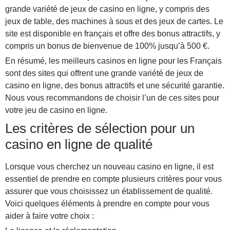
grande variété de jeux de casino en ligne, y compris des
jeux de table, des machines à sous et des jeux de cartes. Le
site est disponible en français et offre des bonus attractifs, y
compris un bonus de bienvenue de 100% jusqu’à 500 €.
En résumé, les meilleurs casinos en ligne pour les Français
sont des sites qui offrent une grande variété de jeux de
casino en ligne, des bonus attractifs et une sécurité garantie.
Nous vous recommandons de choisir l’un de ces sites pour
votre jeu de casino en ligne.
Les critères de sélection pour un
casino en ligne de qualité
Lorsque vous cherchez un nouveau casino en ligne, il est
essentiel de prendre en compte plusieurs critères pour vous
assurer que vous choisissez un établissement de qualité.
Voici quelques éléments à prendre en compte pour vous
aider à faire votre choix :