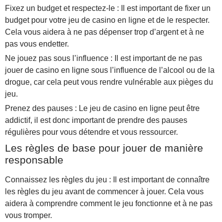
Fixez un budget et respectez-le : Il est important de fixer un
budget pour votre jeu de casino en ligne et de le respecter.
Cela vous aidera à ne pas dépenser trop d’argent et à ne
pas vous endetter.
Ne jouez pas sous l’influence : Il est important de ne pas
jouer de casino en ligne sous l’influence de l’alcool ou de la
drogue, car cela peut vous rendre vulnérable aux pièges du
jeu.
Prenez des pauses : Le jeu de casino en ligne peut être
addictif, il est donc important de prendre des pauses
régulières pour vous détendre et vous ressourcer.
Les règles de base pour jouer de manière
responsable
Connaissez les règles du jeu : Il est important de connaître
les règles du jeu avant de commencer à jouer. Cela vous
aidera à comprendre comment le jeu fonctionne et à ne pas
vous tromper.