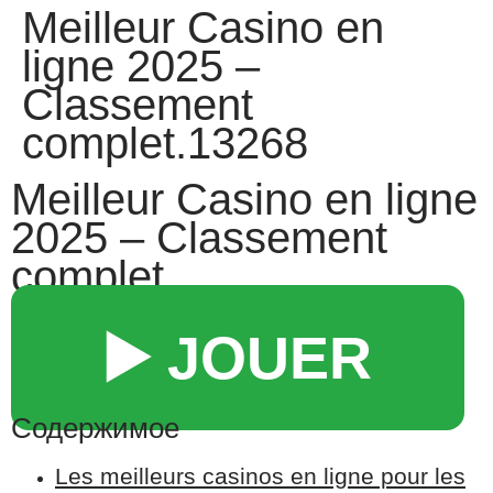
Meilleur Casino en
win
1vin
4rabit
mostbet casino
pinup casino
мостбет казино играть
ligne 2025 –
Classement
complet.13268
Meilleur Casino en ligne
2025 – Classement
complet
▶️ JOUER
Содержимое
Les meilleurs casinos en ligne pour les